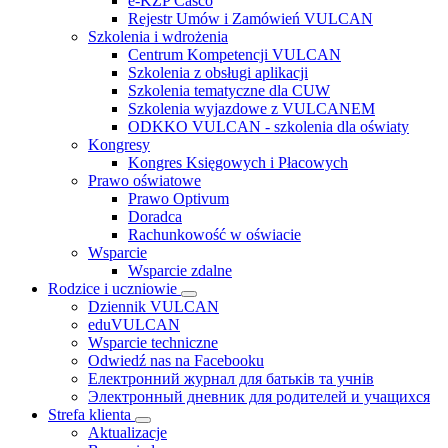
e-KZP Casco
Rejestr Umów i Zamówień VULCAN
Szkolenia i wdrożenia
Centrum Kompetencji VULCAN
Szkolenia z obsługi aplikacji
Szkolenia tematyczne dla CUW
Szkolenia wyjazdowe z VULCANEM
ODKKO VULCAN - szkolenia dla oświaty
Kongresy
Kongres Księgowych i Płacowych
Prawo oświatowe
Prawo Optivum
Doradca
Rachunkowość w oświacie
Wsparcie
Wsparcie zdalne
Rodzice i uczniowie
Dziennik VULCAN
eduVULCAN
Wsparcie techniczne
Odwiedź nas na Facebooku
Електронний журнал для батьків та учнів
Электронный дневник для родителей и учащихся
Strefa klienta
Aktualizacje