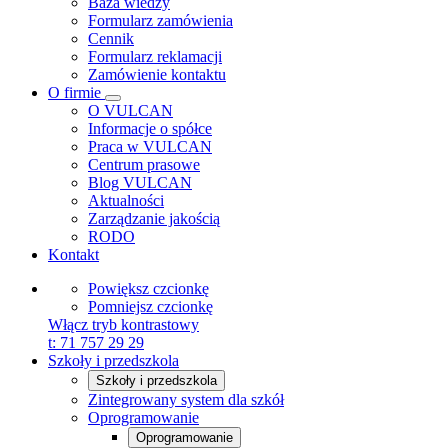
Baza wiedzy
Formularz zamówienia
Cennik
Formularz reklamacji
Zamówienie kontaktu
O firmie
O VULCAN
Informacje o spółce
Praca w VULCAN
Centrum prasowe
Blog VULCAN
Aktualności
Zarządzanie jakością
RODO
Kontakt
Powiększ czcionkę
Pomniejsz czcionkę
Włącz tryb kontrastowy
t:
71 757 29 29
Szkoły i przedszkola
Szkoły i przedszkola
Zintegrowany system dla szkół
Oprogramowanie
Oprogramowanie