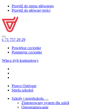
Przejdź do menu głównego
Przejdź do głównej treści
t:
71 757 29 29
Powiększ czcionkę
Pomniejsz czcionkę
Włącz tryb kontrastowy
Prawo Optivum
Strefa szkoleń
Szkoły i przedszkola
Zintegrowany system dla szkół
Oprogramowanie