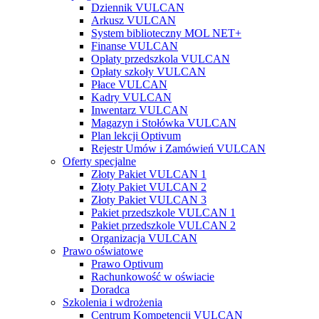
Dziennik VULCAN
Arkusz VULCAN
System biblioteczny MOL NET+
Finanse VULCAN
Opłaty przedszkola VULCAN
Opłaty szkoły VULCAN
Płace VULCAN
Kadry VULCAN
Inwentarz VULCAN
Magazyn i Stołówka VULCAN
Plan lekcji Optivum
Rejestr Umów i Zamówień VULCAN
Oferty specjalne
Złoty Pakiet VULCAN 1
Złoty Pakiet VULCAN 2
Złoty Pakiet VULCAN 3
Pakiet przedszkole VULCAN 1
Pakiet przedszkole VULCAN 2
Organizacja VULCAN
Prawo oświatowe
Prawo Optivum
Rachunkowość w oświacie
Doradca
Szkolenia i wdrożenia
Centrum Kompetencji VULCAN