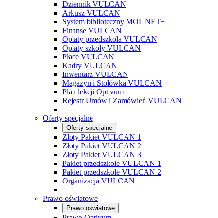
Dziennik VULCAN
Arkusz VULCAN
System biblioteczny MOL NET+
Finanse VULCAN
Opłaty przedszkola VULCAN
Opłaty szkoły VULCAN
Płace VULCAN
Kadry VULCAN
Inwentarz VULCAN
Magazyn i Stołówka VULCAN
Plan lekcji Optivum
Rejestr Umów i Zamówień VULCAN
Oferty specjalne
Oferty specjalne
Złoty Pakiet VULCAN 1
Złoty Pakiet VULCAN 2
Złoty Pakiet VULCAN 3
Pakiet przedszkole VULCAN 1
Pakiet przedszkole VULCAN 2
Organizacja VULCAN
Prawo oświatowe
Prawo oświatowe
Prawo Optivum