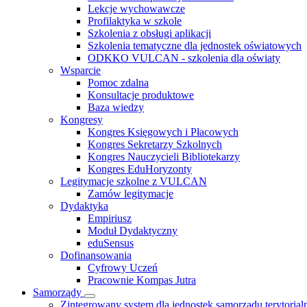
Lekcje wychowawcze
Profilaktyka w szkole
Szkolenia z obsługi aplikacji
Szkolenia tematyczne dla jednostek oświatowych
ODKKO VULCAN - szkolenia dla oświaty
Wsparcie
Pomoc zdalna
Konsultacje produktowe
Baza wiedzy
Kongresy
Kongres Księgowych i Płacowych
Kongres Sekretarzy Szkolnych
Kongres Nauczycieli Bibliotekarzy
Kongres EduHoryzonty
Legitymacje szkolne z VULCAN
Zamów legitymacje
Dydaktyka
Empiriusz
Moduł Dydaktyczny
eduSensus
Dofinansowania
Cyfrowy Uczeń
Pracownie Kompas Jutra
Samorządy
Zintegrowany system dla jednostek samorządu terytorial