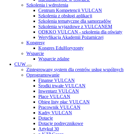
Szkolenia i wdrożenia
Centrum Kompetencji VULCAN
Szkolenia z obsługi aplikacji
Szkolenia tematyczne dla samorządów
Szkolenia wyjazdowe z VULCANEM
ODKKO VULCAN - szkolenia dla oświaty
Weryfikacja Akademii Pożarniczej
Kongresy
Kongres EduHoryzonty
Wsparcie
Wsparcie zdalne
CUW
Zintegrowany system dla centrów usług wspólnych
Oprogramowanie
Finanse VULCAN
Środki trwałe VULCAN
Inwentarz VULCAN
Płace VULCAN
Obieg listy płac VULCAN
Pracownik VULCAN
Kadry VULCAN
Dotacje
Dotacje podręcznikowe
Artykuł 30