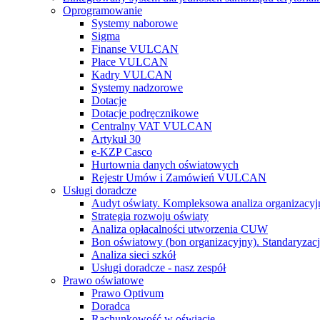
Oprogramowanie
Systemy naborowe
Sigma
Finanse VULCAN
Płace VULCAN
Kadry VULCAN
Systemy nadzorowe
Dotacje
Dotacje podręcznikowe
Centralny VAT VULCAN
Artykuł 30
e-KZP Casco
Hurtownia danych oświatowych
Rejestr Umów i Zamówień VULCAN
Usługi doradcze
Audyt oświaty. Kompleksowa analiza organizacyj
Strategia rozwoju oświaty
Analiza opłacalności utworzenia CUW
Bon oświatowy (bon organizacyjny). Standaryzacj
Analiza sieci szkół
Usługi doradcze - nasz zespół
Prawo oświatowe
Prawo Optivum
Doradca
Rachunkowość w oświacie