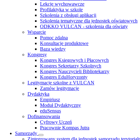
Lekcje wychowawcze
Profilaktyka w szkole
Szkolenia z obsługi aplikacji
Szkolenia tematyczne dla jednostek oświatowych
ODKKO VULCAN - szkolenia dla oświaty
Wsparcie
Pomoc zdalna
Konsultacje produktowe
Baza wiedzy
Kongresy
Kongres Księgowych i Płacowych
Kongres Sekretarzy Szkolnych
Kongres Nauczycieli Bibliotekarzy
Kongres EduHoryzonty
Legitymacje szkolne z VULCAN
Zamów legitymacje
Dydaktyka
Empiriusz
Moduł Dydaktyczny
eduSensus
Dofinansowania
Cyfrowy Uczeń
Pracownie Kompas Jutra
Samorządy
Zintegrowany system dla jednostek samorządu terytorial