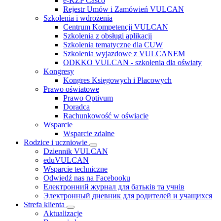
e-KZP Casco
Rejestr Umów i Zamówień VULCAN
Szkolenia i wdrożenia
Centrum Kompetencji VULCAN
Szkolenia z obsługi aplikacji
Szkolenia tematyczne dla CUW
Szkolenia wyjazdowe z VULCANEM
ODKKO VULCAN - szkolenia dla oświaty
Kongresy
Kongres Księgowych i Płacowych
Prawo oświatowe
Prawo Optivum
Doradca
Rachunkowość w oświacie
Wsparcie
Wsparcie zdalne
Rodzice i uczniowie
Dziennik VULCAN
eduVULCAN
Wsparcie techniczne
Odwiedź nas na Facebooku
Електронний журнал для батьків та учнів
Электронный дневник для родителей и учащихся
Strefa klienta
Aktualizacje