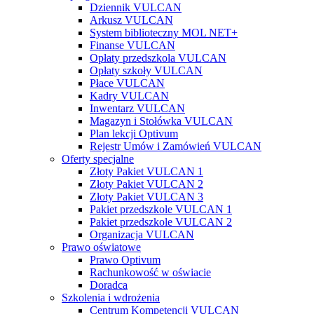
Dziennik VULCAN
Arkusz VULCAN
System biblioteczny MOL NET+
Finanse VULCAN
Opłaty przedszkola VULCAN
Opłaty szkoły VULCAN
Płace VULCAN
Kadry VULCAN
Inwentarz VULCAN
Magazyn i Stołówka VULCAN
Plan lekcji Optivum
Rejestr Umów i Zamówień VULCAN
Oferty specjalne
Złoty Pakiet VULCAN 1
Złoty Pakiet VULCAN 2
Złoty Pakiet VULCAN 3
Pakiet przedszkole VULCAN 1
Pakiet przedszkole VULCAN 2
Organizacja VULCAN
Prawo oświatowe
Prawo Optivum
Rachunkowość w oświacie
Doradca
Szkolenia i wdrożenia
Centrum Kompetencji VULCAN