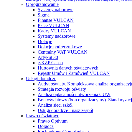
Oprogramowanie
Systemy naborowe
Sigma
Finanse VULCAN
Płace VULCAN
Kadry VULCAN
Systemy nadzorowe
Dotacje
Dotacje podręcznikowe
Centralny VAT VULCAN
Artykuł 30
e-KZP Casco
Hurtownia danych oświatowych
Rejestr Umów i Zamówień VULCAN
Usługi doradcze
Audyt oświaty. Kompleksowa analiza organizacyj
Strategia rozwoju oświaty
Analiza opłacalności utworzenia CUW
Bon oświatowy (bon organizacyjny). Standaryzacj
Analiza sieci szkół
Usługi doradcze - nasz zespół
Prawo oświatowe
Prawo Optivum
Doradca
Rachunkowość w oświacie