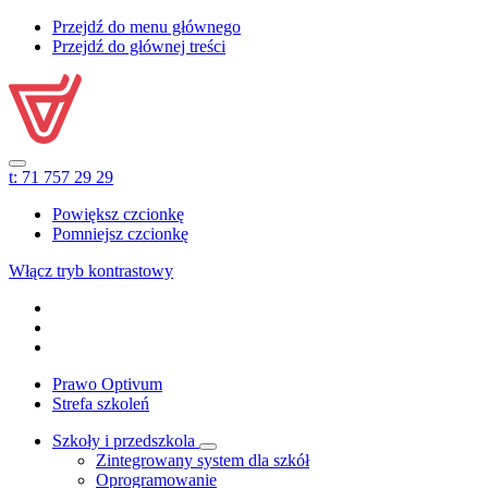
Przejdź do menu głównego
Przejdź do głównej treści
t:
71 757 29 29
Powiększ czcionkę
Pomniejsz czcionkę
Włącz tryb kontrastowy
Prawo Optivum
Strefa szkoleń
Szkoły i przedszkola
Zintegrowany system dla szkół
Oprogramowanie