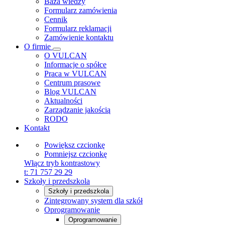
Baza wiedzy
Formularz zamówienia
Cennik
Formularz reklamacji
Zamówienie kontaktu
O firmie
O VULCAN
Informacje o spółce
Praca w VULCAN
Centrum prasowe
Blog VULCAN
Aktualności
Zarządzanie jakością
RODO
Kontakt
Powiększ czcionkę
Pomniejsz czcionkę
Włącz tryb kontrastowy
t:
71 757 29 29
Szkoły i przedszkola
Szkoły i przedszkola
Zintegrowany system dla szkół
Oprogramowanie
Oprogramowanie