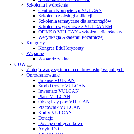
Szkolenia i wdrożenia
Centrum Kompetencji VULCAN
Szkolenia z obsługi aplikacji
Szkolenia tematyczne dla samorządów
Szkolenia wyjazdowe z VULCANEM
ODKKO VULCAN - szkolenia dla oświaty
Weryfikacja Akademii Pożarniczej
Kongresy
Kongres EduHoryzonty
Wsparcie
Wsparcie zdalne
CUW
Zintegrowany system dla centrów usług wspólnych
Oprogramowanie
Finanse VULCAN
Środki trwałe VULCAN
Inwentarz VULCAN
Płace VULCAN
Obieg listy płac VULCAN
Pracownik VULCAN
Kadry VULCAN
Dotacje
Dotacje podręcznikowe
Artykuł 30