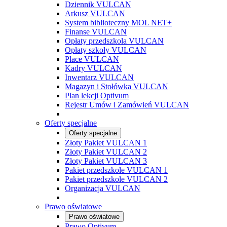
Dziennik VULCAN
Arkusz VULCAN
System biblioteczny MOL NET+
Finanse VULCAN
Opłaty przedszkola VULCAN
Opłaty szkoły VULCAN
Płace VULCAN
Kadry VULCAN
Inwentarz VULCAN
Magazyn i Stołówka VULCAN
Plan lekcji Optivum
Rejestr Umów i Zamówień VULCAN
Oferty specjalne
Oferty specjalne
Złoty Pakiet VULCAN 1
Złoty Pakiet VULCAN 2
Złoty Pakiet VULCAN 3
Pakiet przedszkole VULCAN 1
Pakiet przedszkole VULCAN 2
Organizacja VULCAN
Prawo oświatowe
Prawo oświatowe
Prawo Optivum