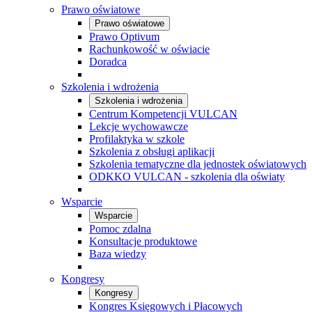
Prawo oświatowe
Prawo oświatowe
Prawo Optivum
Rachunkowość w oświacie
Doradca
Szkolenia i wdrożenia
Szkolenia i wdrożenia
Centrum Kompetencji VULCAN
Lekcje wychowawcze
Profilaktyka w szkole
Szkolenia z obsługi aplikacji
Szkolenia tematyczne dla jednostek oświatowych
ODKKO VULCAN - szkolenia dla oświaty
Wsparcie
Wsparcie
Pomoc zdalna
Konsultacje produktowe
Baza wiedzy
Kongresy
Kongresy
Kongres Księgowych i Płacowych