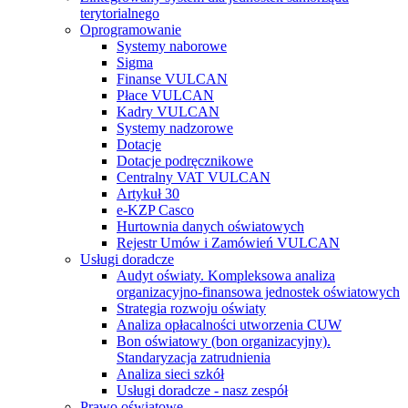
terytorialnego
Oprogramowanie
Systemy naborowe
Sigma
Finanse VULCAN
Płace VULCAN
Kadry VULCAN
Systemy nadzorowe
Dotacje
Dotacje podręcznikowe
Centralny VAT VULCAN
Artykuł 30
e-KZP Casco
Hurtownia danych oświatowych
Rejestr Umów i Zamówień VULCAN
Usługi doradcze
Audyt oświaty. Kompleksowa analiza
organizacyjno-finansowa jednostek oświatowych
Strategia rozwoju oświaty
Analiza opłacalności utworzenia CUW
Bon oświatowy (bon organizacyjny).
Standaryzacja zatrudnienia
Analiza sieci szkół
Usługi doradcze - nasz zespół
Prawo oświatowe