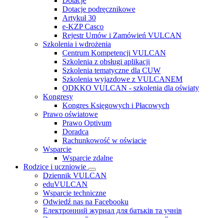
Dotacje
Dotacje podręcznikowe
Artykuł 30
e-KZP Casco
Rejestr Umów i Zamówień VULCAN
Szkolenia i wdrożenia
Centrum Kompetencji VULCAN
Szkolenia z obsługi aplikacji
Szkolenia tematyczne dla CUW
Szkolenia wyjazdowe z VULCANEM
ODKKO VULCAN - szkolenia dla oświaty
Kongresy
Kongres Księgowych i Płacowych
Prawo oświatowe
Prawo Optivum
Doradca
Rachunkowość w oświacie
Wsparcie
Wsparcie zdalne
Rodzice i uczniowie
Dziennik VULCAN
eduVULCAN
Wsparcie techniczne
Odwiedź nas na Facebooku
Електронний журнал для батьків та учнів