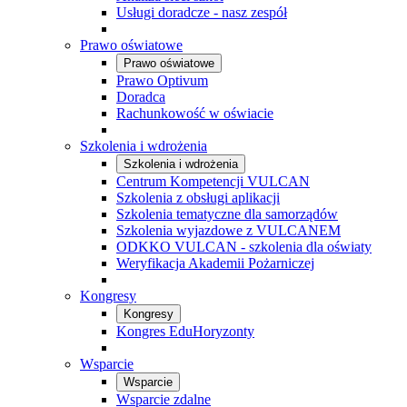
Usługi doradcze - nasz zespół
Prawo oświatowe
Prawo oświatowe
Prawo Optivum
Doradca
Rachunkowość w oświacie
Szkolenia i wdrożenia
Szkolenia i wdrożenia
Centrum Kompetencji VULCAN
Szkolenia z obsługi aplikacji
Szkolenia tematyczne dla samorządów
Szkolenia wyjazdowe z VULCANEM
ODKKO VULCAN - szkolenia dla oświaty
Weryfikacja Akademii Pożarniczej
Kongresy
Kongresy
Kongres EduHoryzonty
Wsparcie
Wsparcie
Wsparcie zdalne