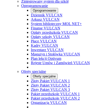
Zintegrowany system dla szkół
Oprogramowanie
Oprogramowanie
Dziennik VULCAN
Arkusz VULCAN
System biblioteczny MOL NET+
Finanse VULCAN
Opłaty przedszkola VULCAN
Opłaty szkoły VULCAN
Płace VULCAN
Kadry VULCAN
Inwentarz VULCAN
Magazyn i Stołówka VULCAN
Plan lekcji Optivum
Rejestr Umów i Zamówień VULCAN
Oferty specjalne
Oferty specjalne
Złoty Pakiet VULCAN 1
Złoty Pakiet VULCAN 2
Złoty Pakiet VULCAN 3
Pakiet przedszkole VULCAN 1
Pakiet przedszkole VULCAN 2
Organizacja VULCAN