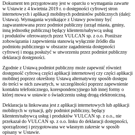
Dokument ten przygotowany jest w oparciu o wymagania zawarte
w Ustawie z 4 kwietnia 2019 r. o dostępności cyfrowej stron
internetowych i aplikacji mobilnych podmiotów publicznych (dalej:
Ustawa). Wymagania wynikające z Ustawy powinny być
zagwarantowana przez podmiot publiczny (urząd miasta, gminy,
inną jednostkę publiczną) będący klientem/nabywcą usług
i produktów oferowanych przez VULCAN sp. z o.o. Poniższe
zobowiązania i zapewnienia stanowią wyłącznie źródło dla
podmiotu publicznego w obszarze zagadnienia dostępności
cyfrowej i mogą posłużyć w utworzeniu przez podmiot publiczny
deklaracji dostępności.
Zgodnie z Ustawą podmiot publiczny może zapewnić również
dostępność cyfrową części aplikacji internetowej czy części aplikacji
mobilnej poprzez określony Ustawą alternatywny sposób dostępu
do treści w nich zawartych, w szczególności poprzez zapewnienie
kontaktu telefonicznego, korespondencyjnego lub innej formy o
której mowa w ustawie o świadczeniu usług drogą elektroniczną.
Deklaracja ta linkowana jest z aplikacji internetowych lub aplikacji
mobilnych w sytuacji, gdy podmiot publiczny, będący
klientem/nabywcą usług i produktów VULCAN sp. z o.o., nie
przekazał do VULCAN sp. z o.o. linku do deklaracji dostępności,
sporządzonej i przygotowana we własnym zakresie w sposób
opisany w Ustawie.