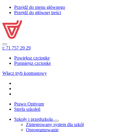
Przejdź do menu głównego
Przejdź do głównej treści
t:
71 757 29 29
Powiększ czcionkę
Pomniejsz czcionkę
Włącz tryb kontrastowy
Prawo Optivum
Strefa szkoleń
Szkoły i przedszkola
Zintegrowany system dla szkół
Oprogramowanie