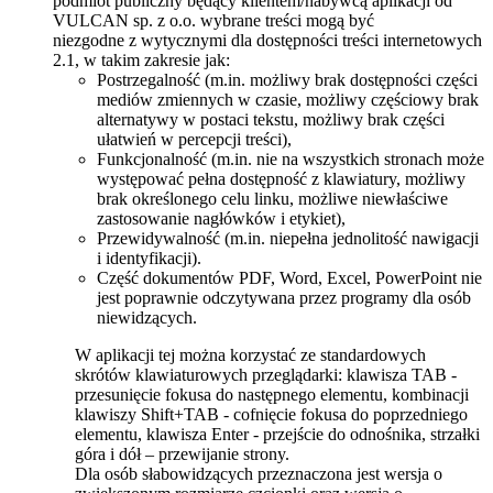
podmiot publiczny będący klientem/nabywcą aplikacji od
VULCAN sp. z o.o. wybrane treści mogą być
niezgodne z wytycznymi dla dostępności treści internetowych
2.1, w takim zakresie jak:
Postrzegalność (m.in. możliwy brak dostępności części
mediów zmiennych w czasie, możliwy częściowy brak
alternatywy w postaci tekstu, możliwy brak części
ułatwień w percepcji treści),
Funkcjonalność (m.in. nie na wszystkich stronach może
występować pełna dostępność z klawiatury, możliwy
brak określonego celu linku, możliwe niewłaściwe
zastosowanie nagłówków i etykiet),
Przewidywalność (m.in. niepełna jednolitość nawigacji
i identyfikacji).
Część dokumentów PDF, Word, Excel, PowerPoint nie
jest poprawnie odczytywana przez programy dla osób
niewidzących.
W aplikacji tej można korzystać ze standardowych
skrótów klawiaturowych przeglądarki: klawisza TAB -
przesunięcie fokusa do następnego elementu, kombinacji
klawiszy Shift+TAB - cofnięcie fokusa do poprzedniego
elementu, klawisza Enter - przejście do odnośnika, strzałki
góra i dół – przewijanie strony.
Dla osób słabowidzących przeznaczona jest wersja o