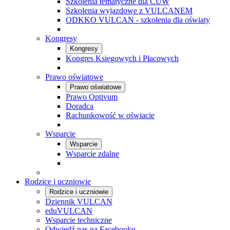
Szkolenia tematyczne dla CUW
Szkolenia wyjazdowe z VULCANEM
ODKKO VULCAN - szkolenia dla oświaty
Kongresy
Kongresy
Kongres Księgowych i Płacowych
Prawo oświatowe
Prawo oświatowe
Prawo Optivum
Doradca
Rachunkowość w oświacie
Wsparcie
Wsparcie
Wsparcie zdalne
Rodzice i uczniowie
Rodzice i uczniowie
Dziennik VULCAN
eduVULCAN
Wsparcie techniczne
Odwiedź nas na Facebooku