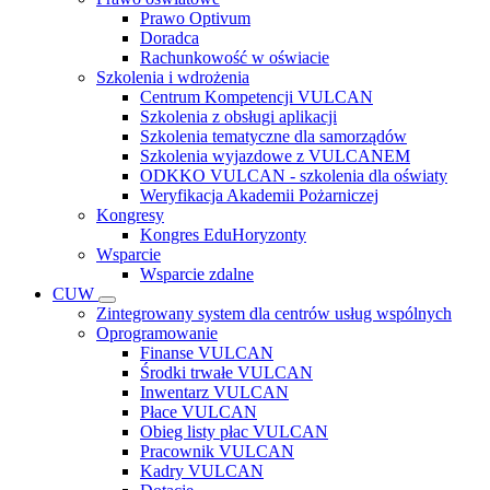
Prawo Optivum
Doradca
Rachunkowość w oświacie
Szkolenia i wdrożenia
Centrum Kompetencji VULCAN
Szkolenia z obsługi aplikacji
Szkolenia tematyczne dla samorządów
Szkolenia wyjazdowe z VULCANEM
ODKKO VULCAN - szkolenia dla oświaty
Weryfikacja Akademii Pożarniczej
Kongresy
Kongres EduHoryzonty
Wsparcie
Wsparcie zdalne
CUW
Zintegrowany system dla centrów usług wspólnych
Oprogramowanie
Finanse VULCAN
Środki trwałe VULCAN
Inwentarz VULCAN
Płace VULCAN
Obieg listy płac VULCAN
Pracownik VULCAN
Kadry VULCAN