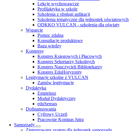
Lekcje wychowawcze
Profilaktyka w szkole
Szkolenia z obsługi aplikacji
Szkolenia tematyczne dla jednostek oświatowych
ODKKO VULCAN - szkolenia dla oświaty
Wsparcie
Pomoc zdalna
Konsultacje produktowe
Baza wiedzy
Kongresy
Kongres Księgowych i Płacowych
Kongres Sekretarzy Szkolnych
Kongres Nauczycieli Bibliotekarzy
Kongres EduHoryzonty
Legitymacje szkolne z VULCAN
Zamów legitymacje
Dydaktyka
Empiriusz
Moduł Dydaktyczny
eduSensus
Dofinansowania
Cyfrowy Uczeń
Pracownie Kompas Jutra
Samorządy
Zintegrowany system dla jednostek samorządu