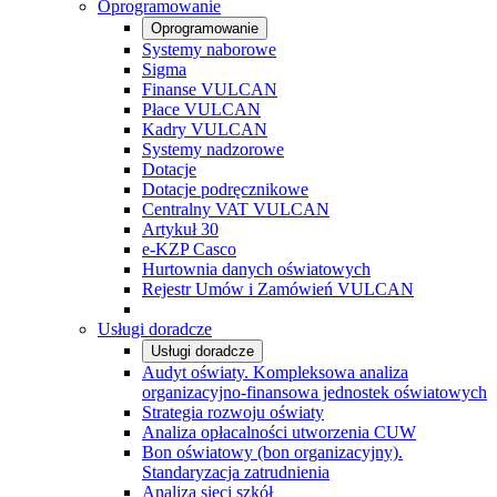
Oprogramowanie
Oprogramowanie
Systemy naborowe
Sigma
Finanse VULCAN
Płace VULCAN
Kadry VULCAN
Systemy nadzorowe
Dotacje
Dotacje podręcznikowe
Centralny VAT VULCAN
Artykuł 30
e-KZP Casco
Hurtownia danych oświatowych
Rejestr Umów i Zamówień VULCAN
Usługi doradcze
Usługi doradcze
Audyt oświaty. Kompleksowa analiza
organizacyjno-finansowa jednostek oświatowych
Strategia rozwoju oświaty
Analiza opłacalności utworzenia CUW
Bon oświatowy (bon organizacyjny).
Standaryzacja zatrudnienia
Analiza sieci szkół