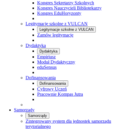
Kongres Sekretarzy Szkolnych
Kongres Nauczycieli Bibliotekarzy
Kongres EduHoryzonty
Legitymacje szkolne z VULCAN
Legitymacje szkolne z VULCAN
Zamów legitymacje
Dydaktyka
Dydaktyka
Empiriusz
Moduł Dydaktyczny
eduSensus
Dofinansowania
Dofinansowania
Cyfrowy Uczeń
Pracownie Kompas Jutra
Samorządy
Samorządy
Zintegrowany system dla jednostek samorządu
terytorialnego