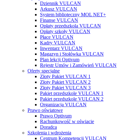
Dziennik VULCAN
Arkusz VULCAN
System biblioteczny MOL NET+
Finanse VULCAN
Opłaty przedszkola VULCAN
Opłaty szkoły VULCAN
Płace VULCAN
Kadry VULCAN
Inwentarz VULCAN
Magazyn i Stołówka VULCAN
Plan lekcji Optivum
Rejestr Umów i Zamówień VULCAN
Oferty specjalne
Złoty Pakiet VULCAN 1
Złoty Pakiet VULCAN 2
Złoty Pakiet VULCAN 3
Pakiet przedszkole VULCAN 1
Pakiet przedszkole VULCAN 2
Organizacja VULCAN
Prawo oświatowe
Prawo Optivum
Rachunkowość w oświacie
Doradca
Szkolenia i wdrożenia
Centrum Kompetencji VULCAN