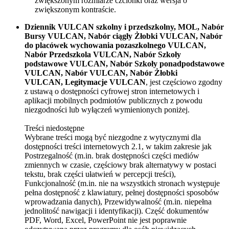
zwiększonym rozmiarze czcionki oraz wersja o
zwiększonym kontraście.
Dziennik VULCAN szkolny i przedszkolny, MOL, Nabór
Bursy VULCAN, Nabór ciągły Żłobki VULCAN, Nabór
do placówek wychowania pozaszkolnego VULCAN,
Nabór Przedszkola VULCAN, Nabór Szkoły
podstawowe VULCAN, Nabór Szkoły ponadpodstawowe
VULCAN, Nabór VULCAN, Nabór Żłobki
VULCAN, Legitymacje VULCAN
, jest częściowo zgodny
z ustawą o dostępności cyfrowej stron internetowych i
aplikacji mobilnych podmiotów publicznych z powodu
niezgodności lub wyłączeń wymienionych poniżej.
Treści niedostępne
Wybrane treści mogą być niezgodne z wytycznymi dla
dostępności treści internetowych 2.1, w takim zakresie jak
Postrzegalność (m.in. brak dostępności części mediów
zmiennych w czasie, częściowy brak alternatywy w postaci
tekstu, brak części ułatwień w percepcji treści),
Funkcjonalność (m.in. nie na wszystkich stronach występuje
pełna dostępność z klawiatury, pełnej dostępności sposobów
wprowadzania danych), Przewidywalność (m.in. niepełna
jednolitość nawigacji i identyfikacji). Część dokumentów
PDF, Word, Excel, PowerPoint nie jest poprawnie