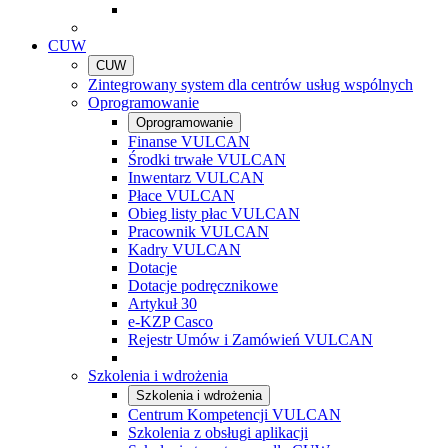
CUW
CUW
Zintegrowany system dla centrów usług wspólnych
Oprogramowanie
Oprogramowanie
Finanse VULCAN
Środki trwałe VULCAN
Inwentarz VULCAN
Płace VULCAN
Obieg listy płac VULCAN
Pracownik VULCAN
Kadry VULCAN
Dotacje
Dotacje podręcznikowe
Artykuł 30
e-KZP Casco
Rejestr Umów i Zamówień VULCAN
Szkolenia i wdrożenia
Szkolenia i wdrożenia
Centrum Kompetencji VULCAN
Szkolenia z obsługi aplikacji