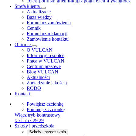
Электронный дневник для родителей и учащихся
Strefa klienta
Aktualizacje
Baza wiedzy
Formularz zamówienia
Cennik
Formularz reklamacji
Zamówienie kontaktu
O firmie
O VULCAN
Informacje o spółce
Praca w VULCAN
Centrum prasowe
Blog VULCAN
Aktualności
Zarządzanie jakością
RODO
Kontakt
Powiększ czcionkę
Pomniejsz czcionkę
Włącz tryb kontrastowy
t:
71 757 29 29
Szkoły i przedszkola
Szkoły i przedszkola