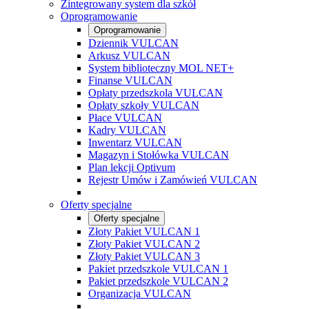
Zintegrowany system dla szkół
Oprogramowanie
Oprogramowanie
Dziennik VULCAN
Arkusz VULCAN
System biblioteczny MOL NET+
Finanse VULCAN
Opłaty przedszkola VULCAN
Opłaty szkoły VULCAN
Płace VULCAN
Kadry VULCAN
Inwentarz VULCAN
Magazyn i Stołówka VULCAN
Plan lekcji Optivum
Rejestr Umów i Zamówień VULCAN
Oferty specjalne
Oferty specjalne
Złoty Pakiet VULCAN 1
Złoty Pakiet VULCAN 2
Złoty Pakiet VULCAN 3
Pakiet przedszkole VULCAN 1
Pakiet przedszkole VULCAN 2
Organizacja VULCAN