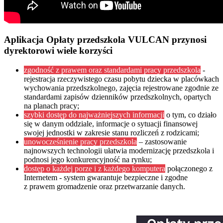
Aplikacja Opłaty przedszkola VULCAN przynosi
dyrektorowi wiele korzyści
zgodność z prawem oraz standardami pracy przedszkola
-
rejestracja rzeczywistego czasu pobytu dziecka w placówkach
wychowania przedszkolnego, zajęcia rejestrowane zgodnie ze
standardami zapisów dzienników przedszkolnych, opartych
na planach pracy;
szybki dostęp do najważniejszych informacji
o tym, co działo
się w danym oddziale, informacje o sytuacji finansowej
swojej jednostki w zakresie stanu rozliczeń z rodzicami;
unowocześnienie pracy przedszkola
– zastosowanie
najnowszych technologii ułatwia modernizację przedszkola i
podnosi jego konkurencyjność na rynku;
dostęp o każdej porze i z każdego komputera
połączonego z
Internetem - system gwarantuje bezpieczne i zgodne
z prawem gromadzenie oraz przetwarzanie danych.