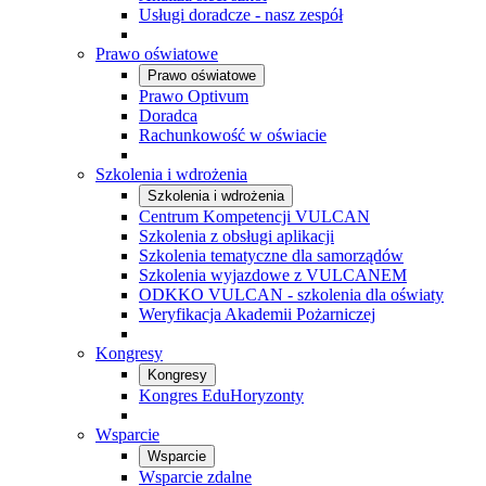
Usługi doradcze - nasz zespół
Prawo oświatowe
Prawo oświatowe
Prawo Optivum
Doradca
Rachunkowość w oświacie
Szkolenia i wdrożenia
Szkolenia i wdrożenia
Centrum Kompetencji VULCAN
Szkolenia z obsługi aplikacji
Szkolenia tematyczne dla samorządów
Szkolenia wyjazdowe z VULCANEM
ODKKO VULCAN - szkolenia dla oświaty
Weryfikacja Akademii Pożarniczej
Kongresy
Kongresy
Kongres EduHoryzonty
Wsparcie
Wsparcie
Wsparcie zdalne