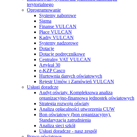
terytorialnego
Oprogramowanie
Systemy naborowe
Sigma
Finanse VULCAN
Płace VULCAN
Kadry VULCAN
Systemy nadzorowe
Dotacje
Dotacje podręcznikowe
Centralny VAT VULCAN
Artykuł 30
e-KZP Casco
Hurtownia danych oświatowych
Rejestr Umów i Zamówień VULCAN
Usługi doradcze
Audyt oświaty. Kompleksowa analiza
organizacyjno-finansowa jednostek oświatowych
Strategia rozwoju oświaty
Analiza opłacalności utworzenia CUW
Bon oświatowy (bon organizacyjny).
Standaryzacja zatrudnienia
Analiza sieci szkół
Usługi doradcze - nasz zespół
Prawo oświatowe