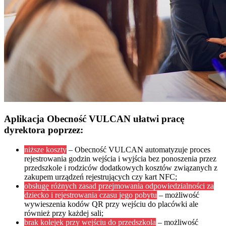
Aplikacja Obecność VULCAN ułatwi pracę
dyrektora poprzez:
niższe koszty
– Obecność VULCAN automatyzuje proces
rejestrowania godzin wejścia i wyjścia bez ponoszenia przez
przedszkole i rodziców dodatkowych kosztów związanych z
zakupem urządzeń rejestrujących czy kart NFC;
obsługę różnych zasad przejmowania odpowiedzialności za
dziecko i rejestrowania czasu jego pobytu
– możliwość
wywieszenia kodów QR przy wejściu do placówki ale
również przy każdej sali;
brak kolejek przy wejściu do przedszkola
– możliwość