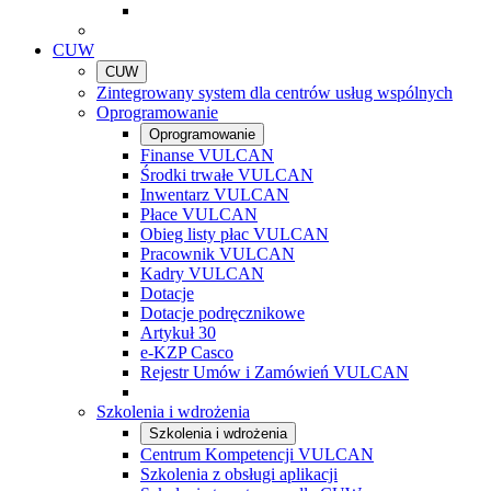
CUW
CUW
Zintegrowany system dla centrów usług wspólnych
Oprogramowanie
Oprogramowanie
Finanse VULCAN
Środki trwałe VULCAN
Inwentarz VULCAN
Płace VULCAN
Obieg listy płac VULCAN
Pracownik VULCAN
Kadry VULCAN
Dotacje
Dotacje podręcznikowe
Artykuł 30
e-KZP Casco
Rejestr Umów i Zamówień VULCAN
Szkolenia i wdrożenia
Szkolenia i wdrożenia
Centrum Kompetencji VULCAN
Szkolenia z obsługi aplikacji