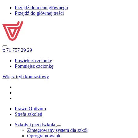
Przejdź do menu głównego
Przejdź do głównej treści
t:
71 757 29 29
Powiększ czcionkę
Pomniejsz czcionkę
Włącz tryb kontrastowy
Prawo Optivum
Strefa szkoleń
Szkoły i przedszkola
Zintegrowany system dla szkół
Oprogramowanie