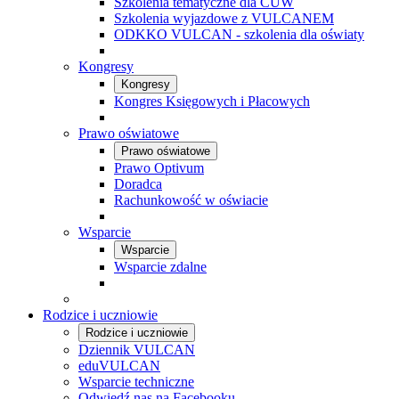
Szkolenia tematyczne dla CUW
Szkolenia wyjazdowe z VULCANEM
ODKKO VULCAN - szkolenia dla oświaty
Kongresy
Kongresy
Kongres Księgowych i Płacowych
Prawo oświatowe
Prawo oświatowe
Prawo Optivum
Doradca
Rachunkowość w oświacie
Wsparcie
Wsparcie
Wsparcie zdalne
Rodzice i uczniowie
Rodzice i uczniowie
Dziennik VULCAN
eduVULCAN
Wsparcie techniczne
Odwiedź nas na Facebooku