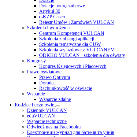
Dotacje
Dotacje podręcznikowe
Artykuł 30
e-KZP Casco
Rejestr Umów i Zamówień VULCAN
Szkolenia i wdrożenia
Centrum Kompetencji VULCAN
Szkolenia z obsługi aplikacji
Szkolenia tematyczne dla CUW
Szkolenia wyjazdowe z VULCANEM
ODKKO VULCAN - szkolenia dla oświaty
Kongresy
Kongres Księgowych i Płacowych
Prawo oświatowe
Prawo Optivum
Doradca
Rachunkowość w oświacie
Wsparcie
Wsparcie zdalne
Rodzice i uczniowie
Dziennik VULCAN
eduVULCAN
Wsparcie techniczne
Odwiedź nas na Facebooku
Електронний журнал для батьків та учнів