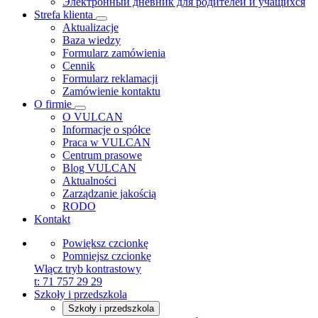
Электронный дневник для родителей и учащихся
Strefa klienta
Aktualizacje
Baza wiedzy
Formularz zamówienia
Cennik
Formularz reklamacji
Zamówienie kontaktu
O firmie
O VULCAN
Informacje o spółce
Praca w VULCAN
Centrum prasowe
Blog VULCAN
Aktualności
Zarządzanie jakością
RODO
Kontakt
Powiększ czcionkę
Pomniejsz czcionkę
Włącz tryb kontrastowy
t:
71 757 29 29
Szkoły i przedszkola
Szkoły i przedszkola