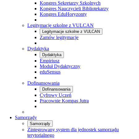
Kongres Sekretarzy Szkolnych
Kongres Nauczycieli Bibliotekarzy
Kongres EduHoryzonty
Legitymacje szkolne z VULCAN
Legitymacje szkolne z VULCAN
Zamów legitymacje
Dydaktyka
Dydaktyka
Empiriusz
Moduł Dydaktyczny
eduSensus
Dofinansowania
Dofinansowania
Cyfrowy Uczeń
Pracownie Kompas Jutra
Samorządy
Samorządy
Zintegrowany system dla jednostek samorządu
terytorialnego