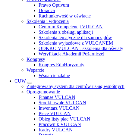
Prawo Optivum
Doradca
Rachunkowość w oświacie
Szkolenia i wdrożenia
Centrum Kompetencji VULCAN
Szkolenia z obsługi aplikacji
Szkolenia tematyczne dla samorządów
Szkolenia wyjazdowe z VULCANEM
ODKKO VULCAN - szkolenia dla oświaty
Weryfikacja Akademii Pożarniczej
Kongresy
Kongres EduHoryzonty
Wsparcie
Wsparcie zdalne
CUW
Zintegrowany system dla centrów usług wspólnych
Oprogramowanie
Finanse VULCAN
Środki trwałe VULCAN
Inwentarz VULCAN
Płace VULCAN
Obieg listy płac VULCAN
Pracownik VULCAN
Kadry VULCAN