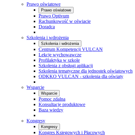
Prawo oświatowe
Prawo oświatowe
Prawo Optivum
Rachunkowość w oświacie
Doradca
Szkolenia i wdrożenia
Szkolenia i wdrożenia
Centrum Kompetencji VULCAN
Lekcje wychowawcze
Profilaktyka w szkole
Szkolenia z obsługi aplikacji
Szkolenia tematyczne dla jednostek oświatowych
ODKKO VULCAN - szkolenia dla oświaty
Wsparcie
Wsparcie
Pomoc zdalna
Konsultacje produktowe
Baza wiedzy
Kongresy
Kongresy
Kongres Księgowych i Płacowych