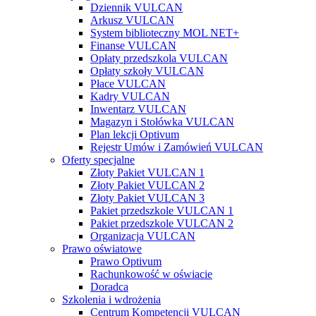
Dziennik VULCAN
Arkusz VULCAN
System biblioteczny MOL NET+
Finanse VULCAN
Opłaty przedszkola VULCAN
Opłaty szkoły VULCAN
Płace VULCAN
Kadry VULCAN
Inwentarz VULCAN
Magazyn i Stołówka VULCAN
Plan lekcji Optivum
Rejestr Umów i Zamówień VULCAN
Oferty specjalne
Złoty Pakiet VULCAN 1
Złoty Pakiet VULCAN 2
Złoty Pakiet VULCAN 3
Pakiet przedszkole VULCAN 1
Pakiet przedszkole VULCAN 2
Organizacja VULCAN
Prawo oświatowe
Prawo Optivum
Rachunkowość w oświacie
Doradca
Szkolenia i wdrożenia
Centrum Kompetencji VULCAN