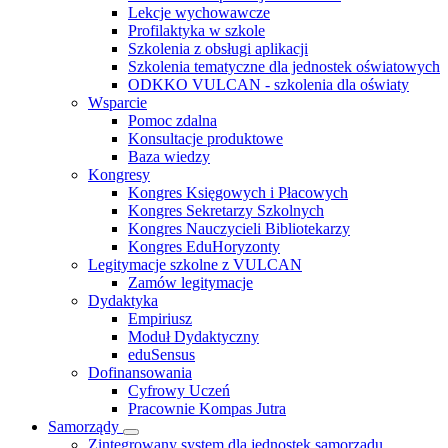
Lekcje wychowawcze
Profilaktyka w szkole
Szkolenia z obsługi aplikacji
Szkolenia tematyczne dla jednostek oświatowych
ODKKO VULCAN - szkolenia dla oświaty
Wsparcie
Pomoc zdalna
Konsultacje produktowe
Baza wiedzy
Kongresy
Kongres Księgowych i Płacowych
Kongres Sekretarzy Szkolnych
Kongres Nauczycieli Bibliotekarzy
Kongres EduHoryzonty
Legitymacje szkolne z VULCAN
Zamów legitymacje
Dydaktyka
Empiriusz
Moduł Dydaktyczny
eduSensus
Dofinansowania
Cyfrowy Uczeń
Pracownie Kompas Jutra
Samorządy
Zintegrowany system dla jednostek samorządu