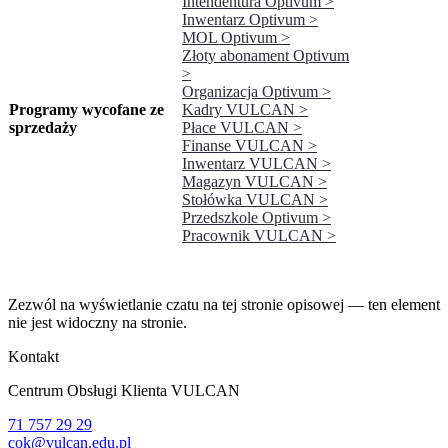
Intendentura Optivum >
Inwentarz Optivum >
MOL Optivum >
Złoty abonament Optivum
>
Organizacja Optivum >
Programy wycofane ze
Kadry VULCAN >
sprzedaży
Płace VULCAN >
Finanse VULCAN >
Inwentarz VULCAN >
Magazyn VULCAN >
Stołówka VULCAN >
Przedszkole Optivum >
Pracownik VULCAN >
Zezwól na wyświetlanie czatu na tej stronie opisowej — ten element
nie jest widoczny na stronie.
Kontakt
Centrum Obsługi Klienta VULCAN
71 757 29 29
cok@vulcan.edu.pl