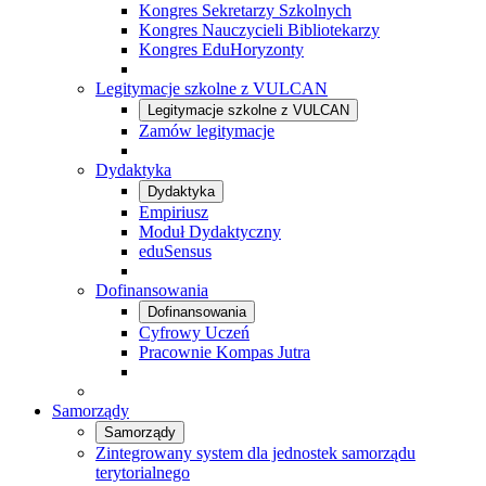
Kongres Sekretarzy Szkolnych
Kongres Nauczycieli Bibliotekarzy
Kongres EduHoryzonty
Legitymacje szkolne z VULCAN
Legitymacje szkolne z VULCAN
Zamów legitymacje
Dydaktyka
Dydaktyka
Empiriusz
Moduł Dydaktyczny
eduSensus
Dofinansowania
Dofinansowania
Cyfrowy Uczeń
Pracownie Kompas Jutra
Samorządy
Samorządy
Zintegrowany system dla jednostek samorządu
terytorialnego