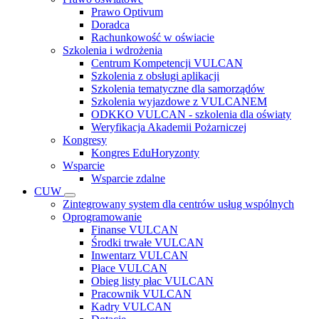
Prawo Optivum
Doradca
Rachunkowość w oświacie
Szkolenia i wdrożenia
Centrum Kompetencji VULCAN
Szkolenia z obsługi aplikacji
Szkolenia tematyczne dla samorządów
Szkolenia wyjazdowe z VULCANEM
ODKKO VULCAN - szkolenia dla oświaty
Weryfikacja Akademii Pożarniczej
Kongresy
Kongres EduHoryzonty
Wsparcie
Wsparcie zdalne
CUW
Zintegrowany system dla centrów usług wspólnych
Oprogramowanie
Finanse VULCAN
Środki trwałe VULCAN
Inwentarz VULCAN
Płace VULCAN
Obieg listy płac VULCAN
Pracownik VULCAN
Kadry VULCAN