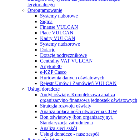
terytorialnego
Oprogramowanie
Systemy naborowe
Sigma
Finanse VULCAN
Płace VULCAN
Kadry VULCAN
Systemy nadzorowe
Dotacje
Dotacje podręcznikowe
Centralny VAT VULCAN
Artykuł 30
e-KZP Casco
Hurtownia danych oświatowych
Rejestr Umów i Zamówień VULCAN
Usługi doradcze
Audyt oświaty. Kompleksowa analiza
organizacyjno-finansowa jednostek oświatowych
Strategia rozwoju oświaty
Analiza opłacalności utworzenia CUW
Bon oświatowy (bon organizacyjny).
Standaryzacja zatrudnienia
Analiza sieci szkół
Usługi doradcze - nasz zespół
Prawo oświatowe