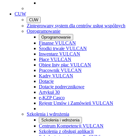
CUW
CUW
Zintegrowany system dla centrów usług wspólnych
Oprogramowanie
Oprogramowanie
Finanse VULCAN
Środki trwałe VULCAN
Inwentarz VULCAN
Płace VULCAN
Obieg listy płac VULCAN
Pracownik VULCAN
Kadry VULCAN
Dotacje
Dotacje podręcznikowe
Artykuł 30
e-KZP Casco
Rejestr Umów i Zamówień VULCAN
Szkolenia i wdrożenia
Szkolenia i wdrożenia
Centrum Kompetencji VULCAN
Szkolenia z obsługi aplikacji