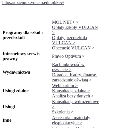
https://dziennik.vulcan.edu.pl/kev/
MOL NET+ >
Opłaty szkoły VULCAN
Programy dla szkół i
>
przedszkoli
Opłaty przedszkola
VULCAN >
Obecność VULCAN >
Internetowy serwis
Prawo Optivum >
prawny
Rachunkowość w
oświacie >
Wydawnictwa
Doradca. Kadry, finanse,
zarządzanie oświatą >
Webinarium >
Usługi zdalne
Konsultacja zdalna >
Analiza bazy danych >
Konsultacja wdrożeniowe
Usługi
>
Szkolenia >
Akcesoria i materiały
Inne
eksploatacyjne >