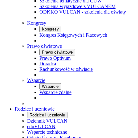
Szkolenia tematyczne dla CUW
Szkolenia wyjazdowe z VULCANEM
ODKKO VULCAN - szkolenia dla oświaty
Kongresy
Kongresy
Kongres Księgowych i Płacowych
Prawo oświatowe
Prawo oświatowe
Prawo Optivum
Doradca
Rachunkowość w oświacie
Wsparcie
Wsparcie
Wsparcie zdalne
Rodzice i uczniowie
Rodzice i uczniowie
Dziennik VULCAN
eduVULCAN
Wsparcie techniczne
Odwiedź nas na Facebooku