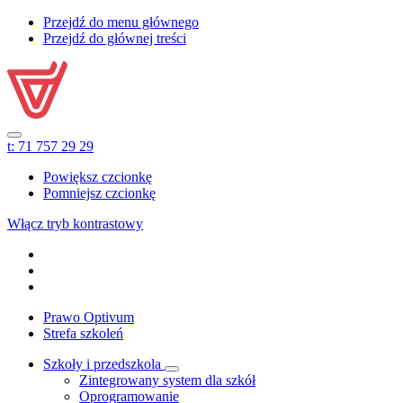
Przejdź do menu głównego
Przejdź do głównej treści
t:
71 757 29 29
Powiększ czcionkę
Pomniejsz czcionkę
Włącz tryb kontrastowy
Prawo Optivum
Strefa szkoleń
Szkoły i przedszkola
Zintegrowany system dla szkół
Oprogramowanie