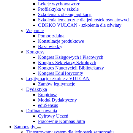
Lekcje wychowawcze
Profilaktyka w szkole
Szkolenia z obsługi aplikacji
Szkolenia tematyczne dla jednostek oświatowych
ODKKO VULCAN - szkolenia dla oświaty
Wsparcie
Pomoc zdalna
Konsultacje produktowe
Baza wiedzy
Kongresy
Kongres Księgowych i Płacowych
Kongres Sekretarzy Szkolnych
Kongres Nauczycieli Bibliotekarzy
Kongres EduHoryzonty
Legitymacje szkolne z VULCAN
Zamów legitymacje
Dydaktyka
Empiriusz
Moduł Dydaktyczny
eduSensus
Dofinansowania
Cyfrowy Uczeń
Pracownie Kompas Jutra
Samorządy
Zintegrowany system dla jednostek samorządu