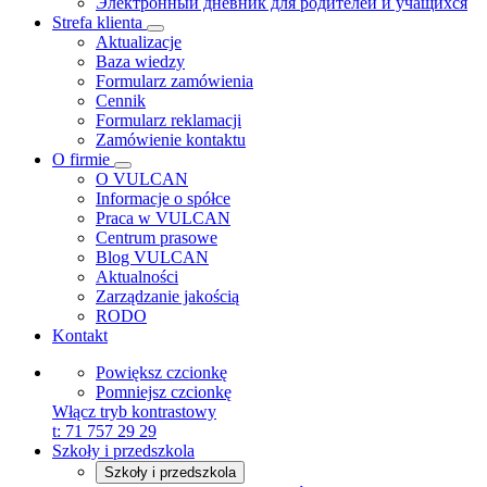
Электронный дневник для родителей и учащихся
Strefa klienta
Aktualizacje
Baza wiedzy
Formularz zamówienia
Cennik
Formularz reklamacji
Zamówienie kontaktu
O firmie
O VULCAN
Informacje o spółce
Praca w VULCAN
Centrum prasowe
Blog VULCAN
Aktualności
Zarządzanie jakością
RODO
Kontakt
Powiększ czcionkę
Pomniejsz czcionkę
Włącz tryb kontrastowy
t:
71 757 29 29
Szkoły i przedszkola
Szkoły i przedszkola