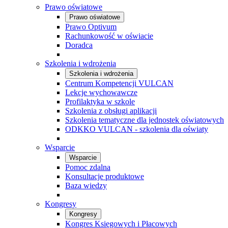
Prawo oświatowe
Prawo oświatowe
Prawo Optivum
Rachunkowość w oświacie
Doradca
Szkolenia i wdrożenia
Szkolenia i wdrożenia
Centrum Kompetencji VULCAN
Lekcje wychowawcze
Profilaktyka w szkole
Szkolenia z obsługi aplikacji
Szkolenia tematyczne dla jednostek oświatowych
ODKKO VULCAN - szkolenia dla oświaty
Wsparcie
Wsparcie
Pomoc zdalna
Konsultacje produktowe
Baza wiedzy
Kongresy
Kongresy
Kongres Księgowych i Płacowych