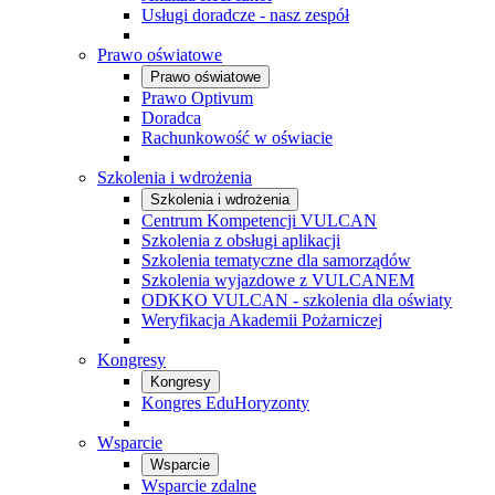
Usługi doradcze - nasz zespół
Prawo oświatowe
Prawo oświatowe
Prawo Optivum
Doradca
Rachunkowość w oświacie
Szkolenia i wdrożenia
Szkolenia i wdrożenia
Centrum Kompetencji VULCAN
Szkolenia z obsługi aplikacji
Szkolenia tematyczne dla samorządów
Szkolenia wyjazdowe z VULCANEM
ODKKO VULCAN - szkolenia dla oświaty
Weryfikacja Akademii Pożarniczej
Kongresy
Kongresy
Kongres EduHoryzonty
Wsparcie
Wsparcie
Wsparcie zdalne