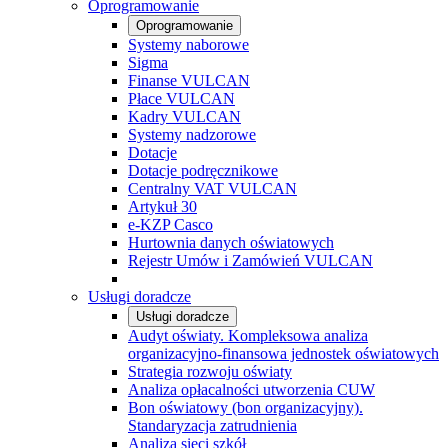
Oprogramowanie
Oprogramowanie
Systemy naborowe
Sigma
Finanse VULCAN
Płace VULCAN
Kadry VULCAN
Systemy nadzorowe
Dotacje
Dotacje podręcznikowe
Centralny VAT VULCAN
Artykuł 30
e-KZP Casco
Hurtownia danych oświatowych
Rejestr Umów i Zamówień VULCAN
Usługi doradcze
Usługi doradcze
Audyt oświaty. Kompleksowa analiza
organizacyjno-finansowa jednostek oświatowych
Strategia rozwoju oświaty
Analiza opłacalności utworzenia CUW
Bon oświatowy (bon organizacyjny).
Standaryzacja zatrudnienia
Analiza sieci szkół