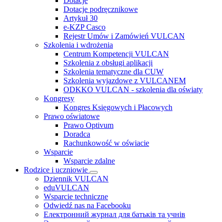
Dotacje
Dotacje podręcznikowe
Artykuł 30
e-KZP Casco
Rejestr Umów i Zamówień VULCAN
Szkolenia i wdrożenia
Centrum Kompetencji VULCAN
Szkolenia z obsługi aplikacji
Szkolenia tematyczne dla CUW
Szkolenia wyjazdowe z VULCANEM
ODKKO VULCAN - szkolenia dla oświaty
Kongresy
Kongres Księgowych i Płacowych
Prawo oświatowe
Prawo Optivum
Doradca
Rachunkowość w oświacie
Wsparcie
Wsparcie zdalne
Rodzice i uczniowie
Dziennik VULCAN
eduVULCAN
Wsparcie techniczne
Odwiedź nas na Facebooku
Електронний журнал для батьків та учнів