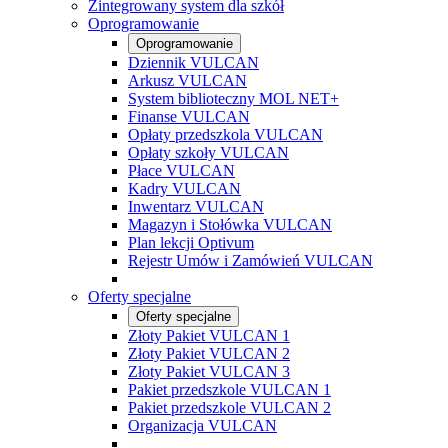
Zintegrowany system dla szkół
Oprogramowanie
Oprogramowanie
Dziennik VULCAN
Arkusz VULCAN
System biblioteczny MOL NET+
Finanse VULCAN
Opłaty przedszkola VULCAN
Opłaty szkoły VULCAN
Płace VULCAN
Kadry VULCAN
Inwentarz VULCAN
Magazyn i Stołówka VULCAN
Plan lekcji Optivum
Rejestr Umów i Zamówień VULCAN
Oferty specjalne
Oferty specjalne
Złoty Pakiet VULCAN 1
Złoty Pakiet VULCAN 2
Złoty Pakiet VULCAN 3
Pakiet przedszkole VULCAN 1
Pakiet przedszkole VULCAN 2
Organizacja VULCAN