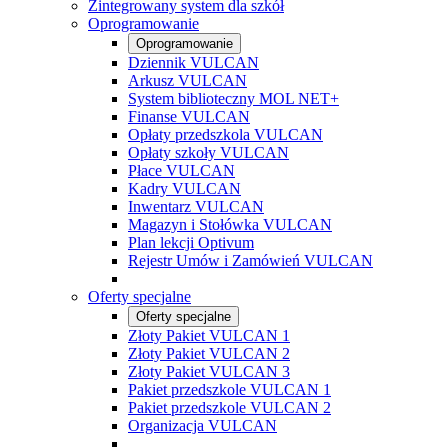
Zintegrowany system dla szkół
Oprogramowanie
Oprogramowanie
Dziennik VULCAN
Arkusz VULCAN
System biblioteczny MOL NET+
Finanse VULCAN
Opłaty przedszkola VULCAN
Opłaty szkoły VULCAN
Płace VULCAN
Kadry VULCAN
Inwentarz VULCAN
Magazyn i Stołówka VULCAN
Plan lekcji Optivum
Rejestr Umów i Zamówień VULCAN
Oferty specjalne
Oferty specjalne
Złoty Pakiet VULCAN 1
Złoty Pakiet VULCAN 2
Złoty Pakiet VULCAN 3
Pakiet przedszkole VULCAN 1
Pakiet przedszkole VULCAN 2
Organizacja VULCAN