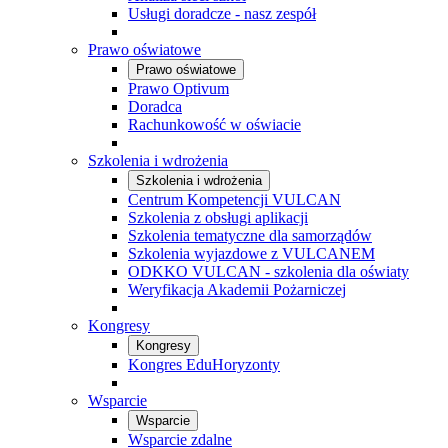
Usługi doradcze - nasz zespół
Prawo oświatowe
Prawo oświatowe
Prawo Optivum
Doradca
Rachunkowość w oświacie
Szkolenia i wdrożenia
Szkolenia i wdrożenia
Centrum Kompetencji VULCAN
Szkolenia z obsługi aplikacji
Szkolenia tematyczne dla samorządów
Szkolenia wyjazdowe z VULCANEM
ODKKO VULCAN - szkolenia dla oświaty
Weryfikacja Akademii Pożarniczej
Kongresy
Kongresy
Kongres EduHoryzonty
Wsparcie
Wsparcie
Wsparcie zdalne