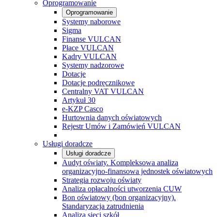
Oprogramowanie
Oprogramowanie
Systemy naborowe
Sigma
Finanse VULCAN
Płace VULCAN
Kadry VULCAN
Systemy nadzorowe
Dotacje
Dotacje podręcznikowe
Centralny VAT VULCAN
Artykuł 30
e-KZP Casco
Hurtownia danych oświatowych
Rejestr Umów i Zamówień VULCAN
Usługi doradcze
Usługi doradcze
Audyt oświaty. Kompleksowa analiza
organizacyjno-finansowa jednostek oświatowych
Strategia rozwoju oświaty
Analiza opłacalności utworzenia CUW
Bon oświatowy (bon organizacyjny).
Standaryzacja zatrudnienia
Analiza sieci szkół