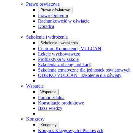
Prawo oświatowe
Prawo oświatowe
Prawo Optivum
Rachunkowość w oświacie
Doradca
Szkolenia i wdrożenia
Szkolenia i wdrożenia
Centrum Kompetencji VULCAN
Lekcje wychowawcze
Profilaktyka w szkole
Szkolenia z obsługi aplikacji
Szkolenia tematyczne dla jednostek oświatowych
ODKKO VULCAN - szkolenia dla oświaty
Wsparcie
Wsparcie
Pomoc zdalna
Konsultacje produktowe
Baza wiedzy
Kongresy
Kongresy
Kongres Księgowych i Płacowych