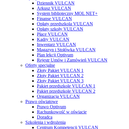
Dziennik VULCAN
Arkusz VULCAN
System biblioteczny MOL NET+
Finanse VULCAN
Opłaty przedszkola VULCAN
Opłaty szkoły VULCAN
Płace VULCAN
Kadry VULCAN
Inwentarz VULCAN
Magazyn i Stołówka VULCAN
Plan lekcji Optivum
Rejestr Umów i Zamówień VULCAN
Oferty specjalne
Złoty Pakiet VULCAN 1
Złoty Pakiet VULCAN 2
Złoty Pakiet VULCAN 3
Pakiet przedszkole VULCAN 1
Pakiet przedszkole VULCAN 2
Organizacja VULCAN
Prawo oświatowe
Prawo Optivum
Rachunkowość w oświacie
Doradca
Szkolenia i wdrożenia
Centrum Kompetencji VULCAN