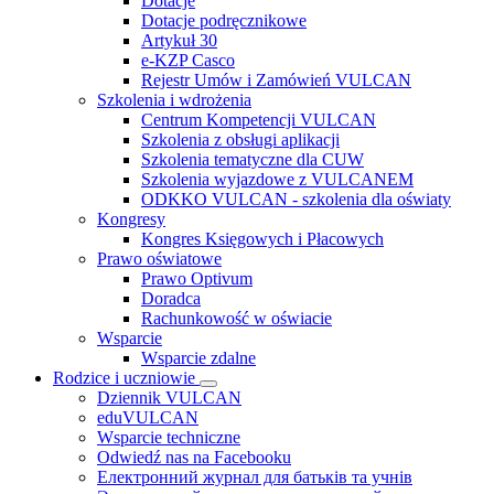
Dotacje
Dotacje podręcznikowe
Artykuł 30
e-KZP Casco
Rejestr Umów i Zamówień VULCAN
Szkolenia i wdrożenia
Centrum Kompetencji VULCAN
Szkolenia z obsługi aplikacji
Szkolenia tematyczne dla CUW
Szkolenia wyjazdowe z VULCANEM
ODKKO VULCAN - szkolenia dla oświaty
Kongresy
Kongres Księgowych i Płacowych
Prawo oświatowe
Prawo Optivum
Doradca
Rachunkowość w oświacie
Wsparcie
Wsparcie zdalne
Rodzice i uczniowie
Dziennik VULCAN
eduVULCAN
Wsparcie techniczne
Odwiedź nas na Facebooku
Електронний журнал для батьків та учнів