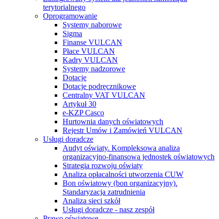
terytorialnego
Oprogramowanie
Systemy naborowe
Sigma
Finanse VULCAN
Płace VULCAN
Kadry VULCAN
Systemy nadzorowe
Dotacje
Dotacje podręcznikowe
Centralny VAT VULCAN
Artykuł 30
e-KZP Casco
Hurtownia danych oświatowych
Rejestr Umów i Zamówień VULCAN
Usługi doradcze
Audyt oświaty. Kompleksowa analiza
organizacyjno-finansowa jednostek oświatowych
Strategia rozwoju oświaty
Analiza opłacalności utworzenia CUW
Bon oświatowy (bon organizacyjny).
Standaryzacja zatrudnienia
Analiza sieci szkół
Usługi doradcze - nasz zespół
Prawo oświatowe