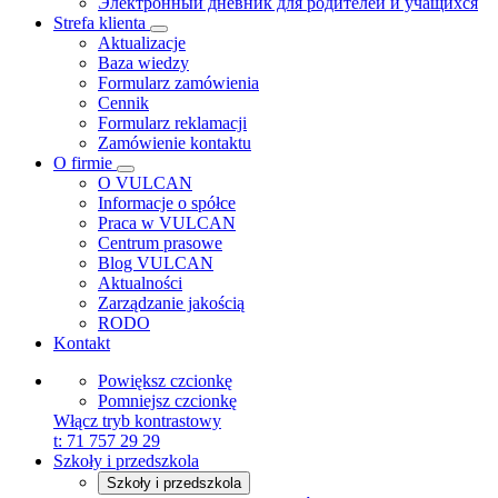
Электронный дневник для родителей и учащихся
Strefa klienta
Aktualizacje
Baza wiedzy
Formularz zamówienia
Cennik
Formularz reklamacji
Zamówienie kontaktu
O firmie
O VULCAN
Informacje o spółce
Praca w VULCAN
Centrum prasowe
Blog VULCAN
Aktualności
Zarządzanie jakością
RODO
Kontakt
Powiększ czcionkę
Pomniejsz czcionkę
Włącz tryb kontrastowy
t:
71 757 29 29
Szkoły i przedszkola
Szkoły i przedszkola