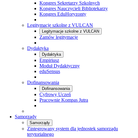
Kongres Sekretarzy Szkolnych
Kongres Nauczycieli Bibliotekarzy
Kongres EduHoryzonty
Legitymacje szkolne z VULCAN
Legitymacje szkolne z VULCAN
Zamów legitymacje
Dydaktyka
Dydaktyka
Empiriusz
Moduł Dydaktyczny
eduSensus
Dofinansowania
Dofinansowania
Cyfrowy Uczeń
Pracownie Kompas Jutra
Samorządy
Samorządy
Zintegrowany system dla jednostek samorządu
terytorialnego