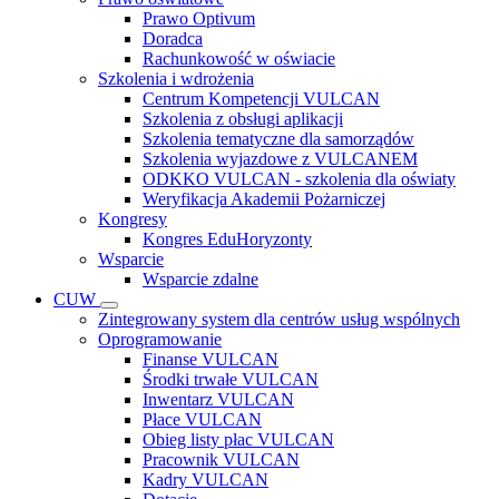
Prawo Optivum
Doradca
Rachunkowość w oświacie
Szkolenia i wdrożenia
Centrum Kompetencji VULCAN
Szkolenia z obsługi aplikacji
Szkolenia tematyczne dla samorządów
Szkolenia wyjazdowe z VULCANEM
ODKKO VULCAN - szkolenia dla oświaty
Weryfikacja Akademii Pożarniczej
Kongresy
Kongres EduHoryzonty
Wsparcie
Wsparcie zdalne
CUW
Zintegrowany system dla centrów usług wspólnych
Oprogramowanie
Finanse VULCAN
Środki trwałe VULCAN
Inwentarz VULCAN
Płace VULCAN
Obieg listy płac VULCAN
Pracownik VULCAN
Kadry VULCAN