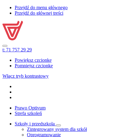
Przejdź do menu głównego
Przejdź do głównej treści
t:
71 757 29 29
Powiększ czcionkę
Pomniejsz czcionkę
Włącz tryb kontrastowy
Prawo Optivum
Strefa szkoleń
Szkoły i przedszkola
Zintegrowany system dla szkół
Oprogramowanie