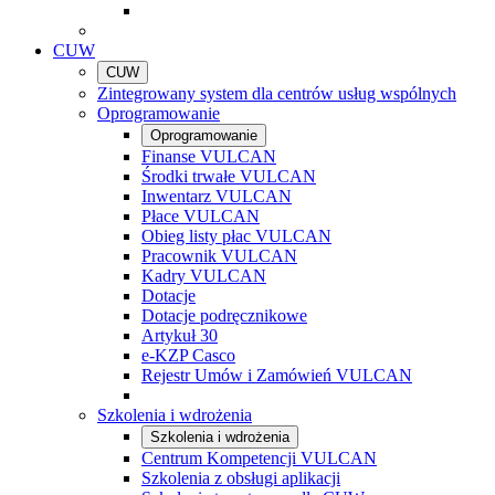
CUW
CUW
Zintegrowany system dla centrów usług wspólnych
Oprogramowanie
Oprogramowanie
Finanse VULCAN
Środki trwałe VULCAN
Inwentarz VULCAN
Płace VULCAN
Obieg listy płac VULCAN
Pracownik VULCAN
Kadry VULCAN
Dotacje
Dotacje podręcznikowe
Artykuł 30
e-KZP Casco
Rejestr Umów i Zamówień VULCAN
Szkolenia i wdrożenia
Szkolenia i wdrożenia
Centrum Kompetencji VULCAN
Szkolenia z obsługi aplikacji