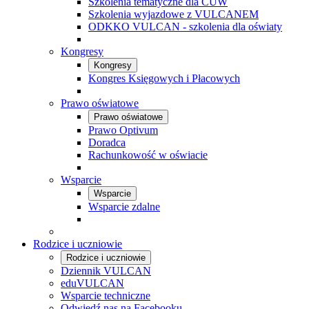
Szkolenia tematyczne dla CUW
Szkolenia wyjazdowe z VULCANEM
ODKKO VULCAN - szkolenia dla oświaty
Kongresy
Kongresy
Kongres Księgowych i Płacowych
Prawo oświatowe
Prawo oświatowe
Prawo Optivum
Doradca
Rachunkowość w oświacie
Wsparcie
Wsparcie
Wsparcie zdalne
Rodzice i uczniowie
Rodzice i uczniowie
Dziennik VULCAN
eduVULCAN
Wsparcie techniczne
Odwiedź nas na Facebooku