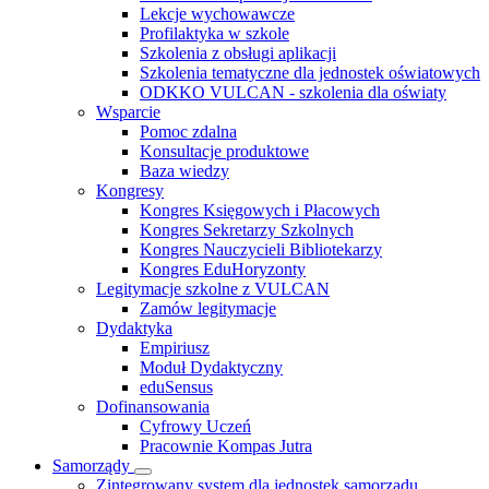
Lekcje wychowawcze
Profilaktyka w szkole
Szkolenia z obsługi aplikacji
Szkolenia tematyczne dla jednostek oświatowych
ODKKO VULCAN - szkolenia dla oświaty
Wsparcie
Pomoc zdalna
Konsultacje produktowe
Baza wiedzy
Kongresy
Kongres Księgowych i Płacowych
Kongres Sekretarzy Szkolnych
Kongres Nauczycieli Bibliotekarzy
Kongres EduHoryzonty
Legitymacje szkolne z VULCAN
Zamów legitymacje
Dydaktyka
Empiriusz
Moduł Dydaktyczny
eduSensus
Dofinansowania
Cyfrowy Uczeń
Pracownie Kompas Jutra
Samorządy
Zintegrowany system dla jednostek samorządu