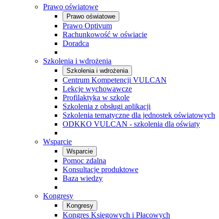
Prawo oświatowe
Prawo oświatowe
Prawo Optivum
Rachunkowość w oświacie
Doradca
Szkolenia i wdrożenia
Szkolenia i wdrożenia
Centrum Kompetencji VULCAN
Lekcje wychowawcze
Profilaktyka w szkole
Szkolenia z obsługi aplikacji
Szkolenia tematyczne dla jednostek oświatowych
ODKKO VULCAN - szkolenia dla oświaty
Wsparcie
Wsparcie
Pomoc zdalna
Konsultacje produktowe
Baza wiedzy
Kongresy
Kongresy
Kongres Księgowych i Płacowych