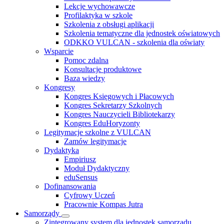
Lekcje wychowawcze
Profilaktyka w szkole
Szkolenia z obsługi aplikacji
Szkolenia tematyczne dla jednostek oświatowych
ODKKO VULCAN - szkolenia dla oświaty
Wsparcie
Pomoc zdalna
Konsultacje produktowe
Baza wiedzy
Kongresy
Kongres Księgowych i Płacowych
Kongres Sekretarzy Szkolnych
Kongres Nauczycieli Bibliotekarzy
Kongres EduHoryzonty
Legitymacje szkolne z VULCAN
Zamów legitymacje
Dydaktyka
Empiriusz
Moduł Dydaktyczny
eduSensus
Dofinansowania
Cyfrowy Uczeń
Pracownie Kompas Jutra
Samorządy
Zintegrowany system dla jednostek samorządu