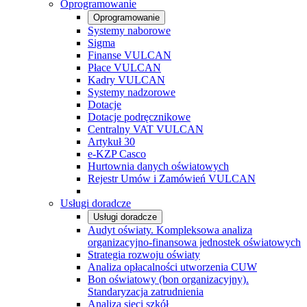
Oprogramowanie
Oprogramowanie
Systemy naborowe
Sigma
Finanse VULCAN
Płace VULCAN
Kadry VULCAN
Systemy nadzorowe
Dotacje
Dotacje podręcznikowe
Centralny VAT VULCAN
Artykuł 30
e-KZP Casco
Hurtownia danych oświatowych
Rejestr Umów i Zamówień VULCAN
Usługi doradcze
Usługi doradcze
Audyt oświaty. Kompleksowa analiza
organizacyjno-finansowa jednostek oświatowych
Strategia rozwoju oświaty
Analiza opłacalności utworzenia CUW
Bon oświatowy (bon organizacyjny).
Standaryzacja zatrudnienia
Analiza sieci szkół