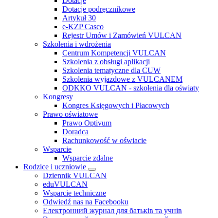
Dotacje
Dotacje podręcznikowe
Artykuł 30
e-KZP Casco
Rejestr Umów i Zamówień VULCAN
Szkolenia i wdrożenia
Centrum Kompetencji VULCAN
Szkolenia z obsługi aplikacji
Szkolenia tematyczne dla CUW
Szkolenia wyjazdowe z VULCANEM
ODKKO VULCAN - szkolenia dla oświaty
Kongresy
Kongres Księgowych i Płacowych
Prawo oświatowe
Prawo Optivum
Doradca
Rachunkowość w oświacie
Wsparcie
Wsparcie zdalne
Rodzice i uczniowie
Dziennik VULCAN
eduVULCAN
Wsparcie techniczne
Odwiedź nas na Facebooku
Електронний журнал для батьків та учнів