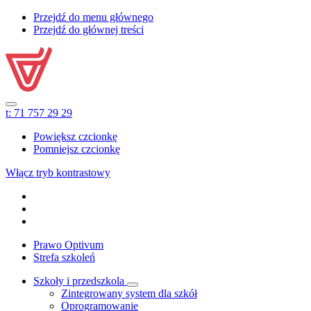
Przejdź do menu głównego
Przejdź do głównej treści
t:
71 757 29 29
Powiększ czcionkę
Pomniejsz czcionkę
Włącz tryb kontrastowy
Prawo Optivum
Strefa szkoleń
Szkoły i przedszkola
Zintegrowany system dla szkół
Oprogramowanie