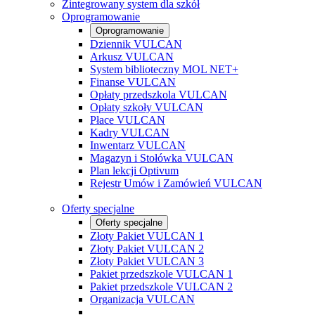
Zintegrowany system dla szkół
Oprogramowanie
Oprogramowanie
Dziennik VULCAN
Arkusz VULCAN
System biblioteczny MOL NET+
Finanse VULCAN
Opłaty przedszkola VULCAN
Opłaty szkoły VULCAN
Płace VULCAN
Kadry VULCAN
Inwentarz VULCAN
Magazyn i Stołówka VULCAN
Plan lekcji Optivum
Rejestr Umów i Zamówień VULCAN
Oferty specjalne
Oferty specjalne
Złoty Pakiet VULCAN 1
Złoty Pakiet VULCAN 2
Złoty Pakiet VULCAN 3
Pakiet przedszkole VULCAN 1
Pakiet przedszkole VULCAN 2
Organizacja VULCAN