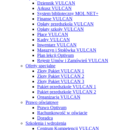
Dziennik VULCAN
Arkusz VULCAN
System biblioteczny MOL NET+
Finanse VULCAN
Opłaty przedszkola VULCAN
Opłaty szkoły VULCAN
Płace VULCAN
Kadry VULCAN
Inwentarz VULCAN
Magazyn i Stołówka VULCAN
Plan lekcji Optivum
Rejestr Umów i Zamówień VULCAN
Oferty specjalne
Złoty Pakiet VULCAN 1
Złoty Pakiet VULCAN 2
Złoty Pakiet VULCAN 3
Pakiet przedszkole VULCAN 1
Pakiet przedszkole VULCAN 2
Organizacja VULCAN
Prawo oświatowe
Prawo Optivum
Rachunkowość w oświacie
Doradca
Szkolenia i wdrożenia
Centrum Kompetencji VULCAN