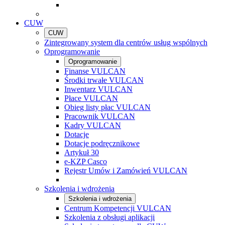
CUW
CUW
Zintegrowany system dla centrów usług wspólnych
Oprogramowanie
Oprogramowanie
Finanse VULCAN
Środki trwałe VULCAN
Inwentarz VULCAN
Płace VULCAN
Obieg listy płac VULCAN
Pracownik VULCAN
Kadry VULCAN
Dotacje
Dotacje podręcznikowe
Artykuł 30
e-KZP Casco
Rejestr Umów i Zamówień VULCAN
Szkolenia i wdrożenia
Szkolenia i wdrożenia
Centrum Kompetencji VULCAN
Szkolenia z obsługi aplikacji