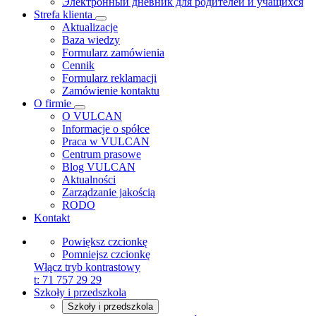
Электронный дневник для родителей и учащихся
Strefa klienta
Aktualizacje
Baza wiedzy
Formularz zamówienia
Cennik
Formularz reklamacji
Zamówienie kontaktu
O firmie
O VULCAN
Informacje o spółce
Praca w VULCAN
Centrum prasowe
Blog VULCAN
Aktualności
Zarządzanie jakością
RODO
Kontakt
Powiększ czcionkę
Pomniejsz czcionkę
Włącz tryb kontrastowy
t:
71 757 29 29
Szkoły i przedszkola
Szkoły i przedszkola