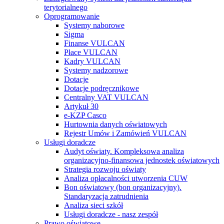
terytorialnego
Oprogramowanie
Systemy naborowe
Sigma
Finanse VULCAN
Płace VULCAN
Kadry VULCAN
Systemy nadzorowe
Dotacje
Dotacje podręcznikowe
Centralny VAT VULCAN
Artykuł 30
e-KZP Casco
Hurtownia danych oświatowych
Rejestr Umów i Zamówień VULCAN
Usługi doradcze
Audyt oświaty. Kompleksowa analiza
organizacyjno-finansowa jednostek oświatowych
Strategia rozwoju oświaty
Analiza opłacalności utworzenia CUW
Bon oświatowy (bon organizacyjny).
Standaryzacja zatrudnienia
Analiza sieci szkół
Usługi doradcze - nasz zespół
Prawo oświatowe