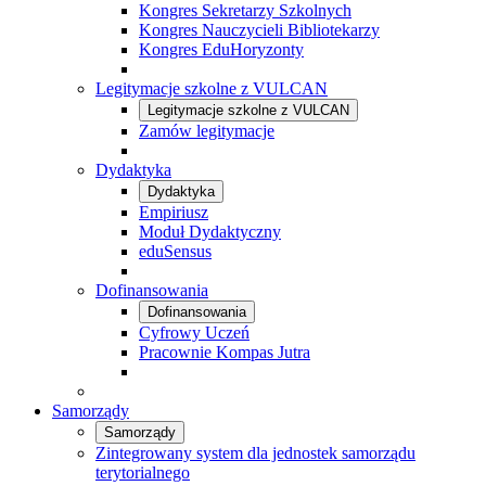
Kongres Sekretarzy Szkolnych
Kongres Nauczycieli Bibliotekarzy
Kongres EduHoryzonty
Legitymacje szkolne z VULCAN
Legitymacje szkolne z VULCAN
Zamów legitymacje
Dydaktyka
Dydaktyka
Empiriusz
Moduł Dydaktyczny
eduSensus
Dofinansowania
Dofinansowania
Cyfrowy Uczeń
Pracownie Kompas Jutra
Samorządy
Samorządy
Zintegrowany system dla jednostek samorządu
terytorialnego