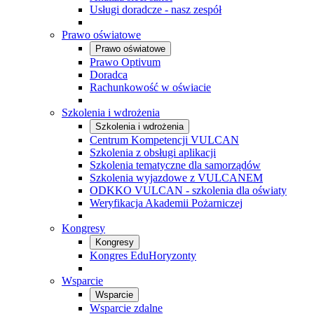
Usługi doradcze - nasz zespół
Prawo oświatowe
Prawo oświatowe
Prawo Optivum
Doradca
Rachunkowość w oświacie
Szkolenia i wdrożenia
Szkolenia i wdrożenia
Centrum Kompetencji VULCAN
Szkolenia z obsługi aplikacji
Szkolenia tematyczne dla samorządów
Szkolenia wyjazdowe z VULCANEM
ODKKO VULCAN - szkolenia dla oświaty
Weryfikacja Akademii Pożarniczej
Kongresy
Kongresy
Kongres EduHoryzonty
Wsparcie
Wsparcie
Wsparcie zdalne