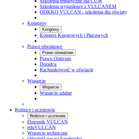
Szkolenia tematyczne dla CUW
Szkolenia wyjazdowe z VULCANEM
ODKKO VULCAN - szkolenia dla oświaty
Kongresy
Kongresy
Kongres Księgowych i Płacowych
Prawo oświatowe
Prawo oświatowe
Prawo Optivum
Doradca
Rachunkowość w oświacie
Wsparcie
Wsparcie
Wsparcie zdalne
Rodzice i uczniowie
Rodzice i uczniowie
Dziennik VULCAN
eduVULCAN
Wsparcie techniczne
Odwiedź nas na Facebooku