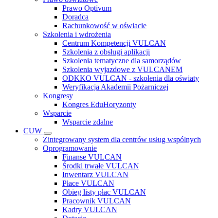
Prawo Optivum
Doradca
Rachunkowość w oświacie
Szkolenia i wdrożenia
Centrum Kompetencji VULCAN
Szkolenia z obsługi aplikacji
Szkolenia tematyczne dla samorządów
Szkolenia wyjazdowe z VULCANEM
ODKKO VULCAN - szkolenia dla oświaty
Weryfikacja Akademii Pożarniczej
Kongresy
Kongres EduHoryzonty
Wsparcie
Wsparcie zdalne
CUW
Zintegrowany system dla centrów usług wspólnych
Oprogramowanie
Finanse VULCAN
Środki trwałe VULCAN
Inwentarz VULCAN
Płace VULCAN
Obieg listy płac VULCAN
Pracownik VULCAN
Kadry VULCAN