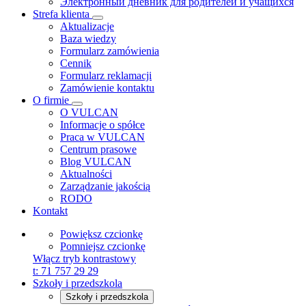
Электронный дневник для родителей и учащихся
Strefa klienta
Aktualizacje
Baza wiedzy
Formularz zamówienia
Cennik
Formularz reklamacji
Zamówienie kontaktu
O firmie
O VULCAN
Informacje o spółce
Praca w VULCAN
Centrum prasowe
Blog VULCAN
Aktualności
Zarządzanie jakością
RODO
Kontakt
Powiększ czcionkę
Pomniejsz czcionkę
Włącz tryb kontrastowy
t:
71 757 29 29
Szkoły i przedszkola
Szkoły i przedszkola