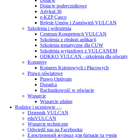
Dotacje
Dotacje podręcznikowe
Artykuł 30
e-KZP Casco
Rejestr Umów i Zamówień VULCAN
Szkolenia i wdrożenia
Centrum Kompetencji VULCAN
Szkolenia z obsługi aplikacji
Szkolenia tematyczne dla CUW
Szkolenia wyjazdowe z VULCANEM
ODKKO VULCAN - szkolenia dla oświaty
Kongresy
Kongres Księgowych i Płacowych
Prawo oświatowe
Prawo Optivum
Doradca
Rachunkowość w oświacie
Wsparcie
Wsparcie zdalne
Rodzice i uczniowie
Dziennik VULCAN
eduVULCAN
Wsparcie techniczne
Odwiedź nas na Facebooku
Електронний журнал для батьків та учнів