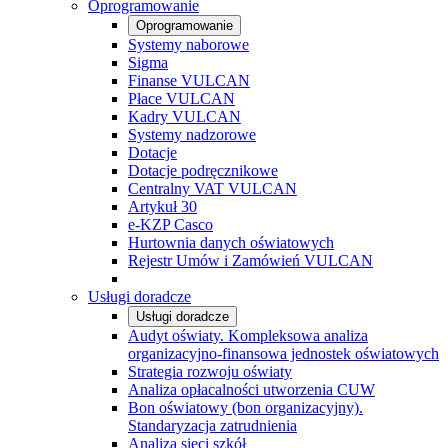
Oprogramowanie
Oprogramowanie
Systemy naborowe
Sigma
Finanse VULCAN
Płace VULCAN
Kadry VULCAN
Systemy nadzorowe
Dotacje
Dotacje podręcznikowe
Centralny VAT VULCAN
Artykuł 30
e-KZP Casco
Hurtownia danych oświatowych
Rejestr Umów i Zamówień VULCAN
Usługi doradcze
Usługi doradcze
Audyt oświaty. Kompleksowa analiza
organizacyjno-finansowa jednostek oświatowych
Strategia rozwoju oświaty
Analiza opłacalności utworzenia CUW
Bon oświatowy (bon organizacyjny).
Standaryzacja zatrudnienia
Analiza sieci szkół