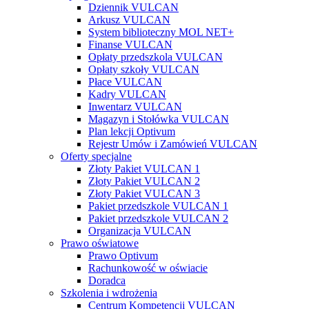
Dziennik VULCAN
Arkusz VULCAN
System biblioteczny MOL NET+
Finanse VULCAN
Opłaty przedszkola VULCAN
Opłaty szkoły VULCAN
Płace VULCAN
Kadry VULCAN
Inwentarz VULCAN
Magazyn i Stołówka VULCAN
Plan lekcji Optivum
Rejestr Umów i Zamówień VULCAN
Oferty specjalne
Złoty Pakiet VULCAN 1
Złoty Pakiet VULCAN 2
Złoty Pakiet VULCAN 3
Pakiet przedszkole VULCAN 1
Pakiet przedszkole VULCAN 2
Organizacja VULCAN
Prawo oświatowe
Prawo Optivum
Rachunkowość w oświacie
Doradca
Szkolenia i wdrożenia
Centrum Kompetencji VULCAN