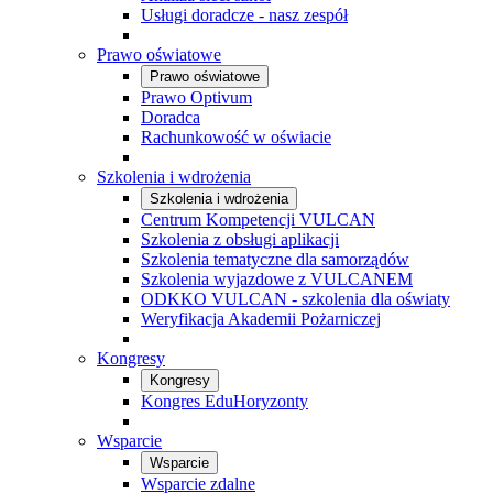
Usługi doradcze - nasz zespół
Prawo oświatowe
Prawo oświatowe
Prawo Optivum
Doradca
Rachunkowość w oświacie
Szkolenia i wdrożenia
Szkolenia i wdrożenia
Centrum Kompetencji VULCAN
Szkolenia z obsługi aplikacji
Szkolenia tematyczne dla samorządów
Szkolenia wyjazdowe z VULCANEM
ODKKO VULCAN - szkolenia dla oświaty
Weryfikacja Akademii Pożarniczej
Kongresy
Kongresy
Kongres EduHoryzonty
Wsparcie
Wsparcie
Wsparcie zdalne