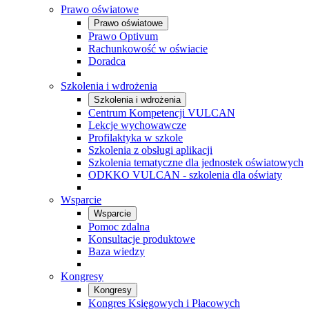
Prawo oświatowe
Prawo oświatowe
Prawo Optivum
Rachunkowość w oświacie
Doradca
Szkolenia i wdrożenia
Szkolenia i wdrożenia
Centrum Kompetencji VULCAN
Lekcje wychowawcze
Profilaktyka w szkole
Szkolenia z obsługi aplikacji
Szkolenia tematyczne dla jednostek oświatowych
ODKKO VULCAN - szkolenia dla oświaty
Wsparcie
Wsparcie
Pomoc zdalna
Konsultacje produktowe
Baza wiedzy
Kongresy
Kongresy
Kongres Księgowych i Płacowych