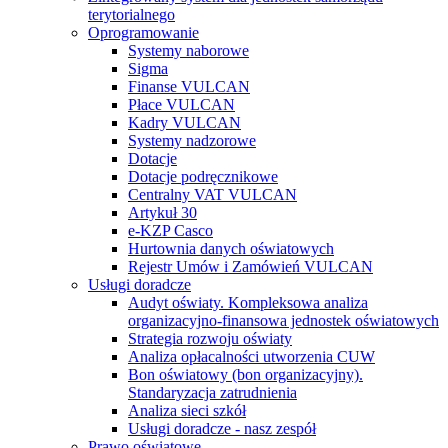
terytorialnego
Oprogramowanie
Systemy naborowe
Sigma
Finanse VULCAN
Płace VULCAN
Kadry VULCAN
Systemy nadzorowe
Dotacje
Dotacje podręcznikowe
Centralny VAT VULCAN
Artykuł 30
e-KZP Casco
Hurtownia danych oświatowych
Rejestr Umów i Zamówień VULCAN
Usługi doradcze
Audyt oświaty. Kompleksowa analiza
organizacyjno-finansowa jednostek oświatowych
Strategia rozwoju oświaty
Analiza opłacalności utworzenia CUW
Bon oświatowy (bon organizacyjny).
Standaryzacja zatrudnienia
Analiza sieci szkół
Usługi doradcze - nasz zespół
Prawo oświatowe