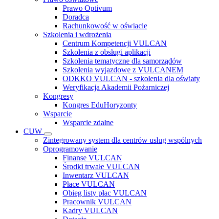
Prawo Optivum
Doradca
Rachunkowość w oświacie
Szkolenia i wdrożenia
Centrum Kompetencji VULCAN
Szkolenia z obsługi aplikacji
Szkolenia tematyczne dla samorządów
Szkolenia wyjazdowe z VULCANEM
ODKKO VULCAN - szkolenia dla oświaty
Weryfikacja Akademii Pożarniczej
Kongresy
Kongres EduHoryzonty
Wsparcie
Wsparcie zdalne
CUW
Zintegrowany system dla centrów usług wspólnych
Oprogramowanie
Finanse VULCAN
Środki trwałe VULCAN
Inwentarz VULCAN
Płace VULCAN
Obieg listy płac VULCAN
Pracownik VULCAN
Kadry VULCAN