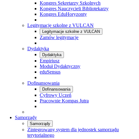
Kongres Sekretarzy Szkolnych
Kongres Nauczycieli Bibliotekarzy
Kongres EduHoryzonty
Legitymacje szkolne z VULCAN
Legitymacje szkolne z VULCAN
Zamów legitymacje
Dydaktyka
Dydaktyka
Empiriusz
Moduł Dydaktyczny
eduSensus
Dofinansowania
Dofinansowania
Cyfrowy Uczeń
Pracownie Kompas Jutra
Samorządy
Samorządy
Zintegrowany system dla jednostek samorządu
terytorialnego