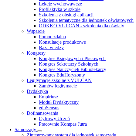
Lekcje wychowawcze
Profilaktyka w szkole
Szkolenia z obsługi aplikacji
Szkolenia tematyczne dla jednostek oświatowych
ODKKO VULCAN - szkolenia dla oświaty
Wsparcie
Pomoc zdalna
Konsultacje produktowe
Baza wiedzy
Kongresy
Kongres Księgowych i Płacowych
Kongres Sekretarzy Szkolnych
Kongres Nauczycieli Bibliotekarzy
Kongres EduHoryzonty
Legitymacje szkolne z VULCAN
Zamów legitymacje
Dydaktyka
Empiriusz
Moduł Dydaktyczny
eduSensus
Dofinansowania
Cyfrowy Uczeń
Pracownie Kompas Jutra
Samorządy
Zintegrowany system dla jednostek samorządu