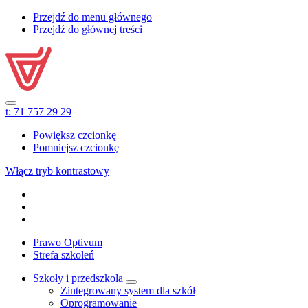
Przejdź do menu głównego
Przejdź do głównej treści
t:
71 757 29 29
Powiększ czcionkę
Pomniejsz czcionkę
Włącz tryb kontrastowy
Prawo Optivum
Strefa szkoleń
Szkoły i przedszkola
Zintegrowany system dla szkół
Oprogramowanie