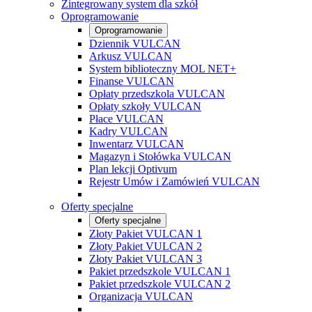
Zintegrowany system dla szkół
Oprogramowanie
Oprogramowanie
Dziennik VULCAN
Arkusz VULCAN
System biblioteczny MOL NET+
Finanse VULCAN
Opłaty przedszkola VULCAN
Opłaty szkoły VULCAN
Płace VULCAN
Kadry VULCAN
Inwentarz VULCAN
Magazyn i Stołówka VULCAN
Plan lekcji Optivum
Rejestr Umów i Zamówień VULCAN
Oferty specjalne
Oferty specjalne
Złoty Pakiet VULCAN 1
Złoty Pakiet VULCAN 2
Złoty Pakiet VULCAN 3
Pakiet przedszkole VULCAN 1
Pakiet przedszkole VULCAN 2
Organizacja VULCAN