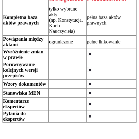
tylko wybrane
akty
Kompletna baza
pełna baza aktów
(np. Konstytucja,
aktów prawnych
prawnych
Karta
Nauczyciela)
Powiązania między
ograniczone
pełne linkowanie
aktami
Wyróżnienie zmian
w prawie
Porównywanie
kolejnych wersji
przepisów
Wzory dokumentów
Stanowiska MEN
Komentarze
ekspertów
Pytania do
ekspertów