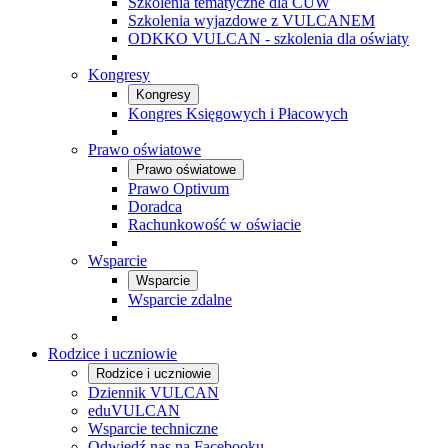
Szkolenia tematyczne dla CUW
Szkolenia wyjazdowe z VULCANEM
ODKKO VULCAN - szkolenia dla oświaty
Kongresy
Kongresy
Kongres Księgowych i Płacowych
Prawo oświatowe
Prawo oświatowe
Prawo Optivum
Doradca
Rachunkowość w oświacie
Wsparcie
Wsparcie
Wsparcie zdalne
Rodzice i uczniowie
Rodzice i uczniowie
Dziennik VULCAN
eduVULCAN
Wsparcie techniczne
Odwiedź nas na Facebooku