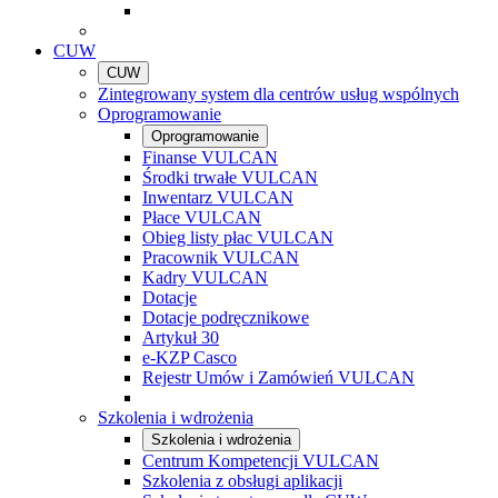
CUW
CUW
Zintegrowany system dla centrów usług wspólnych
Oprogramowanie
Oprogramowanie
Finanse VULCAN
Środki trwałe VULCAN
Inwentarz VULCAN
Płace VULCAN
Obieg listy płac VULCAN
Pracownik VULCAN
Kadry VULCAN
Dotacje
Dotacje podręcznikowe
Artykuł 30
e-KZP Casco
Rejestr Umów i Zamówień VULCAN
Szkolenia i wdrożenia
Szkolenia i wdrożenia
Centrum Kompetencji VULCAN
Szkolenia z obsługi aplikacji