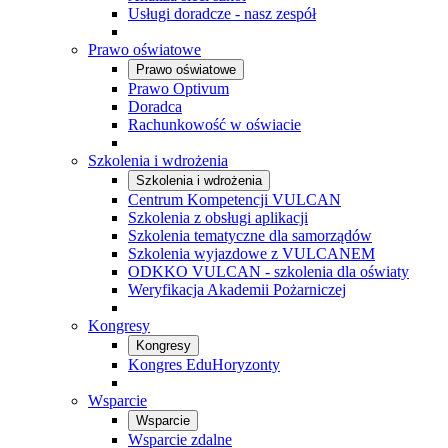
Usługi doradcze - nasz zespół
Prawo oświatowe
Prawo oświatowe
Prawo Optivum
Doradca
Rachunkowość w oświacie
Szkolenia i wdrożenia
Szkolenia i wdrożenia
Centrum Kompetencji VULCAN
Szkolenia z obsługi aplikacji
Szkolenia tematyczne dla samorządów
Szkolenia wyjazdowe z VULCANEM
ODKKO VULCAN - szkolenia dla oświaty
Weryfikacja Akademii Pożarniczej
Kongresy
Kongresy
Kongres EduHoryzonty
Wsparcie
Wsparcie
Wsparcie zdalne