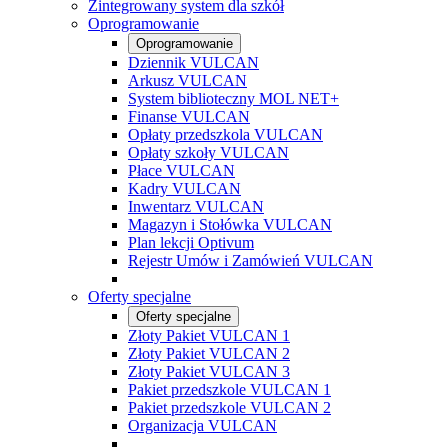
Zintegrowany system dla szkół
Oprogramowanie
Oprogramowanie
Dziennik VULCAN
Arkusz VULCAN
System biblioteczny MOL NET+
Finanse VULCAN
Opłaty przedszkola VULCAN
Opłaty szkoły VULCAN
Płace VULCAN
Kadry VULCAN
Inwentarz VULCAN
Magazyn i Stołówka VULCAN
Plan lekcji Optivum
Rejestr Umów i Zamówień VULCAN
Oferty specjalne
Oferty specjalne
Złoty Pakiet VULCAN 1
Złoty Pakiet VULCAN 2
Złoty Pakiet VULCAN 3
Pakiet przedszkole VULCAN 1
Pakiet przedszkole VULCAN 2
Organizacja VULCAN