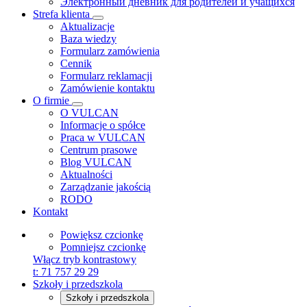
Электронный дневник для родителей и учащихся
Strefa klienta
Aktualizacje
Baza wiedzy
Formularz zamówienia
Cennik
Formularz reklamacji
Zamówienie kontaktu
O firmie
O VULCAN
Informacje o spółce
Praca w VULCAN
Centrum prasowe
Blog VULCAN
Aktualności
Zarządzanie jakością
RODO
Kontakt
Powiększ czcionkę
Pomniejsz czcionkę
Włącz tryb kontrastowy
t:
71 757 29 29
Szkoły i przedszkola
Szkoły i przedszkola