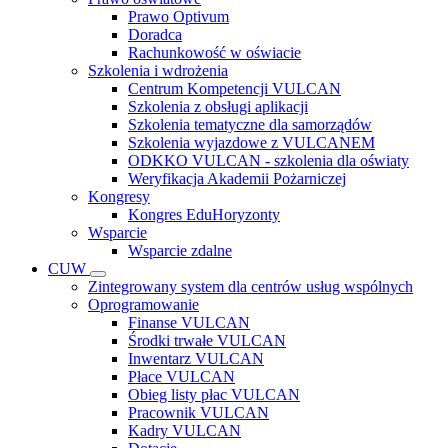
Prawo Optivum
Doradca
Rachunkowość w oświacie
Szkolenia i wdrożenia
Centrum Kompetencji VULCAN
Szkolenia z obsługi aplikacji
Szkolenia tematyczne dla samorządów
Szkolenia wyjazdowe z VULCANEM
ODKKO VULCAN - szkolenia dla oświaty
Weryfikacja Akademii Pożarniczej
Kongresy
Kongres EduHoryzonty
Wsparcie
Wsparcie zdalne
CUW
Zintegrowany system dla centrów usług wspólnych
Oprogramowanie
Finanse VULCAN
Środki trwałe VULCAN
Inwentarz VULCAN
Płace VULCAN
Obieg listy płac VULCAN
Pracownik VULCAN
Kadry VULCAN