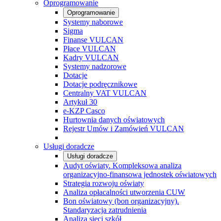
Oprogramowanie
Oprogramowanie
Systemy naborowe
Sigma
Finanse VULCAN
Płace VULCAN
Kadry VULCAN
Systemy nadzorowe
Dotacje
Dotacje podręcznikowe
Centralny VAT VULCAN
Artykuł 30
e-KZP Casco
Hurtownia danych oświatowych
Rejestr Umów i Zamówień VULCAN
Usługi doradcze
Usługi doradcze
Audyt oświaty. Kompleksowa analiza
organizacyjno-finansowa jednostek oświatowych
Strategia rozwoju oświaty
Analiza opłacalności utworzenia CUW
Bon oświatowy (bon organizacyjny).
Standaryzacja zatrudnienia
Analiza sieci szkół