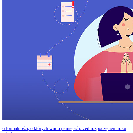
6 formalności, o których warto pamiętać przed rozpoczęciem roku