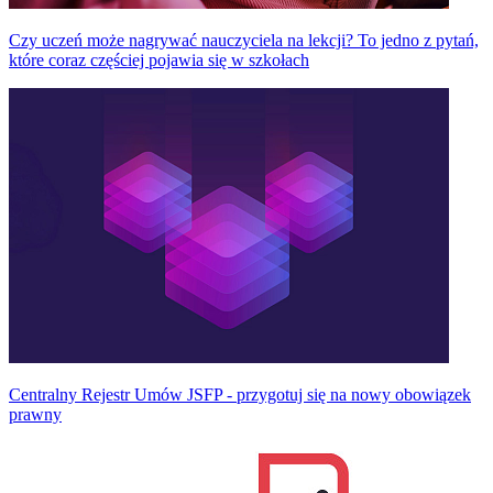
Czy uczeń może nagrywać nauczyciela na lekcji? To jedno z pytań,
które coraz częściej pojawia się w szkołach
Centralny Rejestr Umów JSFP - przygotuj się na nowy obowiązek
prawny