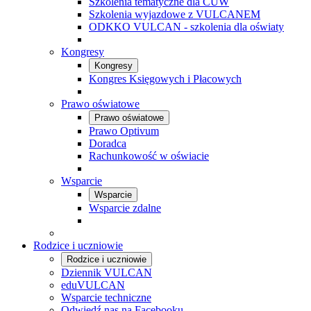
Szkolenia tematyczne dla CUW
Szkolenia wyjazdowe z VULCANEM
ODKKO VULCAN - szkolenia dla oświaty
Kongresy
Kongresy
Kongres Księgowych i Płacowych
Prawo oświatowe
Prawo oświatowe
Prawo Optivum
Doradca
Rachunkowość w oświacie
Wsparcie
Wsparcie
Wsparcie zdalne
Rodzice i uczniowie
Rodzice i uczniowie
Dziennik VULCAN
eduVULCAN
Wsparcie techniczne
Odwiedź nas na Facebooku