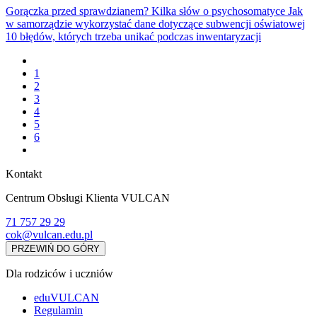
Gorączka przed sprawdzianem? Kilka słów o psychosomatyce
Jak
w samorządzie wykorzystać dane dotyczące subwencji oświatowej
10 błędów, których trzeba unikać podczas inwentaryzacji
1
2
3
4
5
6
Kontakt
Centrum Obsługi Klienta VULCAN
71 757 29 29
cok@vulcan.edu.pl
PRZEWIŃ DO GÓRY
Dla rodziców i uczniów
eduVULCAN
Regulamin