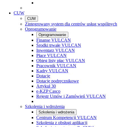
CUW
CUW
Zintegrowany system dla centrów usług wspólnych
Oprogramowanie
Oprogramowanie
Finanse VULCAN
Środki trwałe VULCAN
Inwentarz VULCAN
Płace VULCAN
Obieg listy płac VULCAN
Pracownik VULCAN
Kadry VULCAN
Dotacje
Dotacje podręcznikowe
Artykuł 30
e-KZP Casco
Rejestr Umów i Zamówień VULCAN
Szkolenia i wdrożenia
Szkolenia i wdrożenia
Centrum Kompetencji VULCAN
Szkolenia z obsługi aplikacji