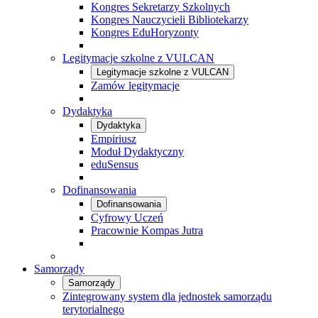
Kongres Sekretarzy Szkolnych
Kongres Nauczycieli Bibliotekarzy
Kongres EduHoryzonty
Legitymacje szkolne z VULCAN
Legitymacje szkolne z VULCAN
Zamów legitymacje
Dydaktyka
Dydaktyka
Empiriusz
Moduł Dydaktyczny
eduSensus
Dofinansowania
Dofinansowania
Cyfrowy Uczeń
Pracownie Kompas Jutra
Samorządy
Samorządy
Zintegrowany system dla jednostek samorządu
terytorialnego