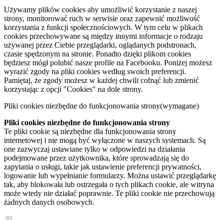
Używamy plików cookies aby umożliwić korzystanie z naszej
strony, monitorować ruch w serwisie oraz zapewnić możliwość
korzystania z funkcji społecznościowych. W tym celu w plikach
cookies przechowywane są między innymi informacje o rodzaju
używanej przez Ciebie przeglądarki, oglądanych podstronach,
czasie spędzonym na stronie. Ponadto dzięki plikom cookies
będziesz mógł polubić nasze profile na Facebooku. Poniżej możesz
wyrazić zgody na pliki cookies według swoich preferencji.
Pamiętaj, że zgody możesz w każdej chwili cofnąć lub zmienić
korzystając z opcji "Cookies" na dole strony.
Pliki cookies niezbędne do funkcjonowania strony
(wymagane)
Pliki cookies niezbędne do funkcjonowania strony
Te pliki cookie są niezbędne dla funkcjonowania strony
internetowej i nie mogą być wyłączone w naszych systemach. Są
one zazwyczaj ustawiane tylko w odpowiedzi na działania
podejmowane przez użytkownika, które sprowadzają się do
zapytania o usługi, takie jak ustawienie preferencji prywatności,
logowanie lub wypełnianie formularzy. Można ustawić przeglądarkę
tak, aby blokowała lub ostrzegała o tych plikach cookie, ale witryna
może wtedy nie działać poprawnie. Te pliki cookie nie przechowują
żadnych danych osobowych.