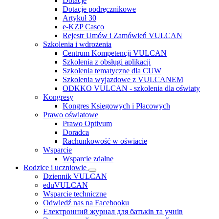
Dotacje
Dotacje podręcznikowe
Artykuł 30
e-KZP Casco
Rejestr Umów i Zamówień VULCAN
Szkolenia i wdrożenia
Centrum Kompetencji VULCAN
Szkolenia z obsługi aplikacji
Szkolenia tematyczne dla CUW
Szkolenia wyjazdowe z VULCANEM
ODKKO VULCAN - szkolenia dla oświaty
Kongresy
Kongres Księgowych i Płacowych
Prawo oświatowe
Prawo Optivum
Doradca
Rachunkowość w oświacie
Wsparcie
Wsparcie zdalne
Rodzice i uczniowie
Dziennik VULCAN
eduVULCAN
Wsparcie techniczne
Odwiedź nas na Facebooku
Електронний журнал для батьків та учнів