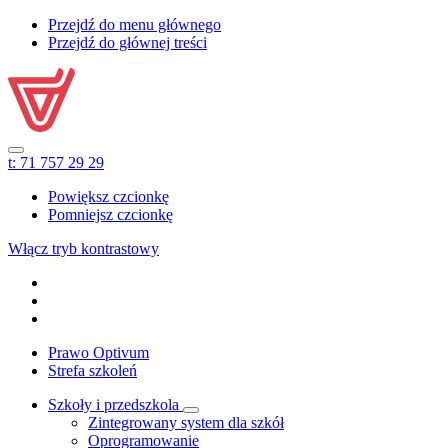
Przejdź do menu głównego
Przejdź do głównej treści
t:
71 757 29 29
Powiększ czcionkę
Pomniejsz czcionkę
Włącz tryb kontrastowy
Prawo Optivum
Strefa szkoleń
Szkoły i przedszkola
Zintegrowany system dla szkół
Oprogramowanie