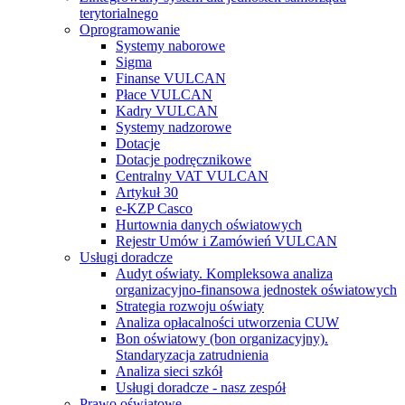
terytorialnego
Oprogramowanie
Systemy naborowe
Sigma
Finanse VULCAN
Płace VULCAN
Kadry VULCAN
Systemy nadzorowe
Dotacje
Dotacje podręcznikowe
Centralny VAT VULCAN
Artykuł 30
e-KZP Casco
Hurtownia danych oświatowych
Rejestr Umów i Zamówień VULCAN
Usługi doradcze
Audyt oświaty. Kompleksowa analiza
organizacyjno-finansowa jednostek oświatowych
Strategia rozwoju oświaty
Analiza opłacalności utworzenia CUW
Bon oświatowy (bon organizacyjny).
Standaryzacja zatrudnienia
Analiza sieci szkół
Usługi doradcze - nasz zespół
Prawo oświatowe