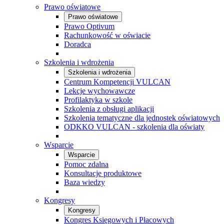
Prawo oświatowe
Prawo oświatowe
Prawo Optivum
Rachunkowość w oświacie
Doradca
Szkolenia i wdrożenia
Szkolenia i wdrożenia
Centrum Kompetencji VULCAN
Lekcje wychowawcze
Profilaktyka w szkole
Szkolenia z obsługi aplikacji
Szkolenia tematyczne dla jednostek oświatowych
ODKKO VULCAN - szkolenia dla oświaty
Wsparcie
Wsparcie
Pomoc zdalna
Konsultacje produktowe
Baza wiedzy
Kongresy
Kongresy
Kongres Księgowych i Płacowych