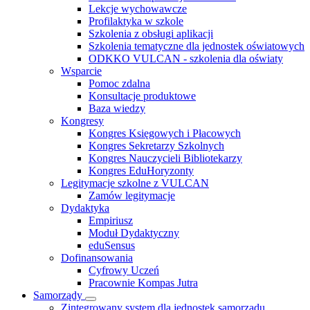
Lekcje wychowawcze
Profilaktyka w szkole
Szkolenia z obsługi aplikacji
Szkolenia tematyczne dla jednostek oświatowych
ODKKO VULCAN - szkolenia dla oświaty
Wsparcie
Pomoc zdalna
Konsultacje produktowe
Baza wiedzy
Kongresy
Kongres Księgowych i Płacowych
Kongres Sekretarzy Szkolnych
Kongres Nauczycieli Bibliotekarzy
Kongres EduHoryzonty
Legitymacje szkolne z VULCAN
Zamów legitymacje
Dydaktyka
Empiriusz
Moduł Dydaktyczny
eduSensus
Dofinansowania
Cyfrowy Uczeń
Pracownie Kompas Jutra
Samorządy
Zintegrowany system dla jednostek samorządu