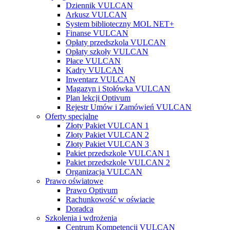
Dziennik VULCAN
Arkusz VULCAN
System biblioteczny MOL NET+
Finanse VULCAN
Opłaty przedszkola VULCAN
Opłaty szkoły VULCAN
Płace VULCAN
Kadry VULCAN
Inwentarz VULCAN
Magazyn i Stołówka VULCAN
Plan lekcji Optivum
Rejestr Umów i Zamówień VULCAN
Oferty specjalne
Złoty Pakiet VULCAN 1
Złoty Pakiet VULCAN 2
Złoty Pakiet VULCAN 3
Pakiet przedszkole VULCAN 1
Pakiet przedszkole VULCAN 2
Organizacja VULCAN
Prawo oświatowe
Prawo Optivum
Rachunkowość w oświacie
Doradca
Szkolenia i wdrożenia
Centrum Kompetencji VULCAN