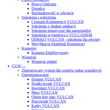
Prawo Optivum
Doradca
Rachunkowość w oświacie
Szkolenia i wdrożenia
Centrum Kompetencji VULCAN
Szkolenia z obsługi aplikacji
Szkolenia tematyczne dla samorządów
Szkolenia wyjazdowe z VULCANEM
ODKKO VULCAN - szkolenia dla oświaty
Weryfikacja Akademii Pożarniczej
Kongresy
Kongres EduHoryzonty
Wsparcie
Wsparcie zdalne
CUW
Zintegrowany system dla centrów usług wspólnych
Oprogramowanie
Finanse VULCAN
Środki trwałe VULCAN
Inwentarz VULCAN
Płace VULCAN
Obieg listy płac VULCAN
Pracownik VULCAN
Kadry VULCAN