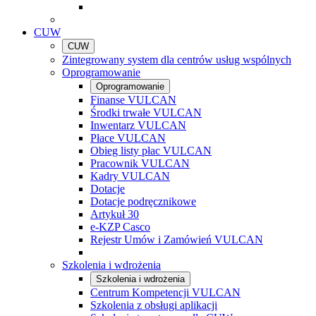
CUW
CUW
Zintegrowany system dla centrów usług wspólnych
Oprogramowanie
Oprogramowanie
Finanse VULCAN
Środki trwałe VULCAN
Inwentarz VULCAN
Płace VULCAN
Obieg listy płac VULCAN
Pracownik VULCAN
Kadry VULCAN
Dotacje
Dotacje podręcznikowe
Artykuł 30
e-KZP Casco
Rejestr Umów i Zamówień VULCAN
Szkolenia i wdrożenia
Szkolenia i wdrożenia
Centrum Kompetencji VULCAN
Szkolenia z obsługi aplikacji