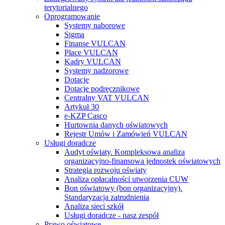
terytorialnego
Oprogramowanie
Systemy naborowe
Sigma
Finanse VULCAN
Płace VULCAN
Kadry VULCAN
Systemy nadzorowe
Dotacje
Dotacje podręcznikowe
Centralny VAT VULCAN
Artykuł 30
e-KZP Casco
Hurtownia danych oświatowych
Rejestr Umów i Zamówień VULCAN
Usługi doradcze
Audyt oświaty. Kompleksowa analiza
organizacyjno-finansowa jednostek oświatowych
Strategia rozwoju oświaty
Analiza opłacalności utworzenia CUW
Bon oświatowy (bon organizacyjny).
Standaryzacja zatrudnienia
Analiza sieci szkół
Usługi doradcze - nasz zespół
Prawo oświatowe