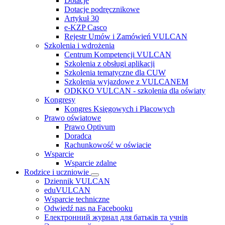
Dotacje
Dotacje podręcznikowe
Artykuł 30
e-KZP Casco
Rejestr Umów i Zamówień VULCAN
Szkolenia i wdrożenia
Centrum Kompetencji VULCAN
Szkolenia z obsługi aplikacji
Szkolenia tematyczne dla CUW
Szkolenia wyjazdowe z VULCANEM
ODKKO VULCAN - szkolenia dla oświaty
Kongresy
Kongres Księgowych i Płacowych
Prawo oświatowe
Prawo Optivum
Doradca
Rachunkowość w oświacie
Wsparcie
Wsparcie zdalne
Rodzice i uczniowie
Dziennik VULCAN
eduVULCAN
Wsparcie techniczne
Odwiedź nas na Facebooku
Електронний журнал для батьків та учнів