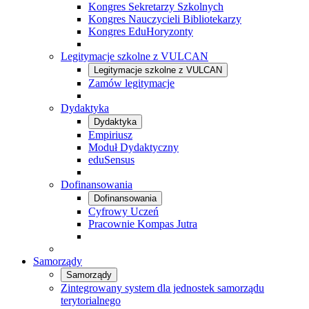
Kongres Sekretarzy Szkolnych
Kongres Nauczycieli Bibliotekarzy
Kongres EduHoryzonty
Legitymacje szkolne z VULCAN
Legitymacje szkolne z VULCAN
Zamów legitymacje
Dydaktyka
Dydaktyka
Empiriusz
Moduł Dydaktyczny
eduSensus
Dofinansowania
Dofinansowania
Cyfrowy Uczeń
Pracownie Kompas Jutra
Samorządy
Samorządy
Zintegrowany system dla jednostek samorządu
terytorialnego