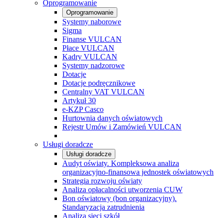
Oprogramowanie
Oprogramowanie
Systemy naborowe
Sigma
Finanse VULCAN
Płace VULCAN
Kadry VULCAN
Systemy nadzorowe
Dotacje
Dotacje podręcznikowe
Centralny VAT VULCAN
Artykuł 30
e-KZP Casco
Hurtownia danych oświatowych
Rejestr Umów i Zamówień VULCAN
Usługi doradcze
Usługi doradcze
Audyt oświaty. Kompleksowa analiza
organizacyjno-finansowa jednostek oświatowych
Strategia rozwoju oświaty
Analiza opłacalności utworzenia CUW
Bon oświatowy (bon organizacyjny).
Standaryzacja zatrudnienia
Analiza sieci szkół