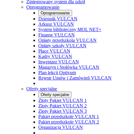
Zintegrowany system dla szkół
Oprogramowanie
Oprogramowanie
Dziennik VULCAN
Arkusz VULCAN
System biblioteczny MOL NET+
Finanse VULCAN
Opłaty przedszkola VULCAN
Opłaty szkoły VULCAN
Płace VULCAN
Kadry VULCAN
Inwentarz VULCAN
Magazyn i Stołówka VULCAN
Plan lekcji Optivum
Rejestr Umów i Zamówień VULCAN
Oferty specjalne
Oferty specjalne
Złoty Pakiet VULCAN 1
Złoty Pakiet VULCAN 2
Złoty Pakiet VULCAN 3
Pakiet przedszkole VULCAN 1
Pakiet przedszkole VULCAN 2
Organizacja VULCAN