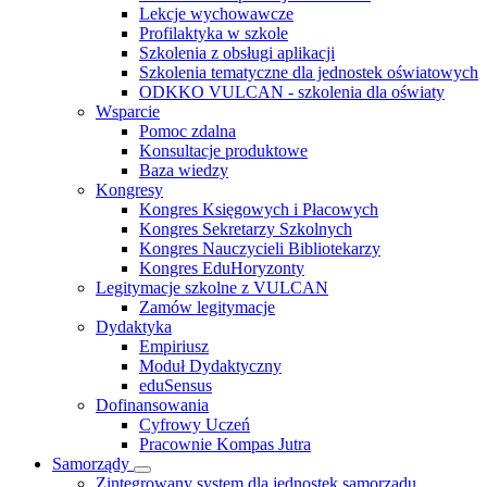
Lekcje wychowawcze
Profilaktyka w szkole
Szkolenia z obsługi aplikacji
Szkolenia tematyczne dla jednostek oświatowych
ODKKO VULCAN - szkolenia dla oświaty
Wsparcie
Pomoc zdalna
Konsultacje produktowe
Baza wiedzy
Kongresy
Kongres Księgowych i Płacowych
Kongres Sekretarzy Szkolnych
Kongres Nauczycieli Bibliotekarzy
Kongres EduHoryzonty
Legitymacje szkolne z VULCAN
Zamów legitymacje
Dydaktyka
Empiriusz
Moduł Dydaktyczny
eduSensus
Dofinansowania
Cyfrowy Uczeń
Pracownie Kompas Jutra
Samorządy
Zintegrowany system dla jednostek samorządu