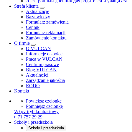
Электронный дневник для родителей и учащихся
Strefa klienta
Aktualizacje
Baza wiedzy
Formularz zamówienia
Cennik
Formularz reklamacji
Zamówienie kontaktu
O firmie
O VULCAN
Informacje o spółce
Praca w VULCAN
Centrum prasowe
Blog VULCAN
Aktualności
Zarządzanie jakością
RODO
Kontakt
Powiększ czcionkę
Pomniejsz czcionkę
Włącz tryb kontrastowy
t:
71 757 29 29
Szkoły i przedszkola
Szkoły i przedszkola