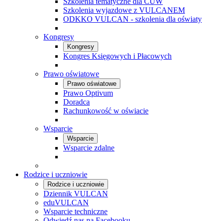
Szkolenia tematyczne dla CUW
Szkolenia wyjazdowe z VULCANEM
ODKKO VULCAN - szkolenia dla oświaty
Kongresy
Kongresy
Kongres Księgowych i Płacowych
Prawo oświatowe
Prawo oświatowe
Prawo Optivum
Doradca
Rachunkowość w oświacie
Wsparcie
Wsparcie
Wsparcie zdalne
Rodzice i uczniowie
Rodzice i uczniowie
Dziennik VULCAN
eduVULCAN
Wsparcie techniczne
Odwiedź nas na Facebooku