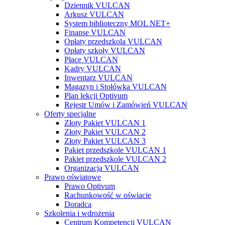
Dziennik VULCAN
Arkusz VULCAN
System biblioteczny MOL NET+
Finanse VULCAN
Opłaty przedszkola VULCAN
Opłaty szkoły VULCAN
Płace VULCAN
Kadry VULCAN
Inwentarz VULCAN
Magazyn i Stołówka VULCAN
Plan lekcji Optivum
Rejestr Umów i Zamówień VULCAN
Oferty specjalne
Złoty Pakiet VULCAN 1
Złoty Pakiet VULCAN 2
Złoty Pakiet VULCAN 3
Pakiet przedszkole VULCAN 1
Pakiet przedszkole VULCAN 2
Organizacja VULCAN
Prawo oświatowe
Prawo Optivum
Rachunkowość w oświacie
Doradca
Szkolenia i wdrożenia
Centrum Kompetencji VULCAN