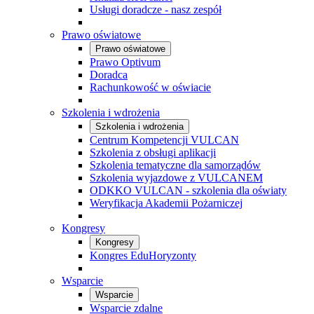
Usługi doradcze - nasz zespół
Prawo oświatowe
Prawo oświatowe
Prawo Optivum
Doradca
Rachunkowość w oświacie
Szkolenia i wdrożenia
Szkolenia i wdrożenia
Centrum Kompetencji VULCAN
Szkolenia z obsługi aplikacji
Szkolenia tematyczne dla samorządów
Szkolenia wyjazdowe z VULCANEM
ODKKO VULCAN - szkolenia dla oświaty
Weryfikacja Akademii Pożarniczej
Kongresy
Kongresy
Kongres EduHoryzonty
Wsparcie
Wsparcie
Wsparcie zdalne