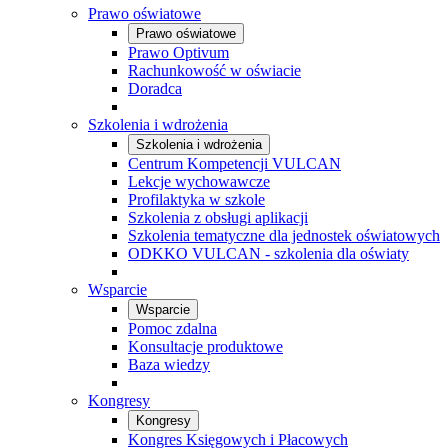
Prawo oświatowe
Prawo oświatowe
Prawo Optivum
Rachunkowość w oświacie
Doradca
Szkolenia i wdrożenia
Szkolenia i wdrożenia
Centrum Kompetencji VULCAN
Lekcje wychowawcze
Profilaktyka w szkole
Szkolenia z obsługi aplikacji
Szkolenia tematyczne dla jednostek oświatowych
ODKKO VULCAN - szkolenia dla oświaty
Wsparcie
Wsparcie
Pomoc zdalna
Konsultacje produktowe
Baza wiedzy
Kongresy
Kongresy
Kongres Księgowych i Płacowych