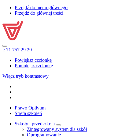
Przejdź do menu głównego
Przejdź do głównej treści
t:
71 757 29 29
Powiększ czcionkę
Pomniejsz czcionkę
Włącz tryb kontrastowy
Prawo Optivum
Strefa szkoleń
Szkoły i przedszkola
Zintegrowany system dla szkół
Oprogramowanie