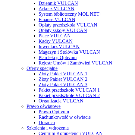
Dziennik VULCAN
Arkusz VULCAN
System biblioteczny MOL NET+
Finanse VULCAN
Opłaty przedszkola VULCAN
Opłaty szkoły VULCAN
Płace VULCAN
Kadry VULCAN
Inwentarz VULCAN
Magazyn i Stołówka VULCAN
Plan lekcji Optivum
Rejestr Umów i Zamówień VULCAN
Oferty specjalne
Złoty Pakiet VULCAN 1
Złoty Pakiet VULCAN 2
Złoty Pakiet VULCAN 3
Pakiet przedszkole VULCAN 1
Pakiet przedszkole VULCAN 2
Organizacja VULCAN
Prawo oświatowe
Prawo Optivum
Rachunkowość w oświacie
Doradca
Szkolenia i wdrożenia
Centrum Kompetencji VULCAN