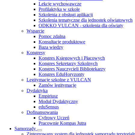
Lekcje wychowawcze
Profilaktyka w szkole
Szkolenia z obsługi aplikacji
Szkolenia tematyczne dla jednostek oświatowych
ODKKO VULCAN - szkolenia dla oświaty
Wsparcie
Pomoc zdalna
Konsultacje produktowe
Baza wiedzy
Kongresy
Kongres Księgowych i Płacowych
Kongres Sekretarzy Szkolnych
Kongres Nauczycieli Bibliotekarzy
Kongres EduHoryzonty
Legitymacje szkolne z VULCAN
Zamów legitymacje
Dydaktyka
Empiriusz
Moduł Dydaktyczny
eduSensus
Dofinansowania
Cyfrowy Uczeń
Pracownie Kompas Jutra
Samorządy
Zintegrowany system dla jednostek samorządu terytorial