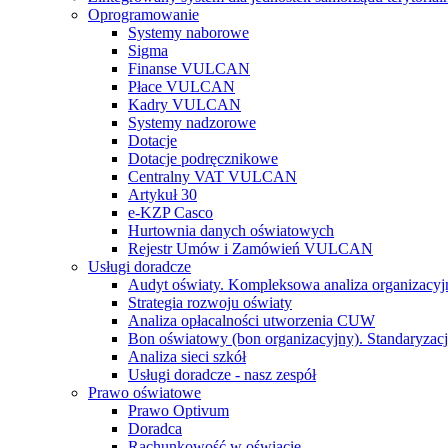
Oprogramowanie
Systemy naborowe
Sigma
Finanse VULCAN
Płace VULCAN
Kadry VULCAN
Systemy nadzorowe
Dotacje
Dotacje podręcznikowe
Centralny VAT VULCAN
Artykuł 30
e-KZP Casco
Hurtownia danych oświatowych
Rejestr Umów i Zamówień VULCAN
Usługi doradcze
Audyt oświaty. Kompleksowa analiza organizacyj
Strategia rozwoju oświaty
Analiza opłacalności utworzenia CUW
Bon oświatowy (bon organizacyjny). Standaryzacj
Analiza sieci szkół
Usługi doradcze - nasz zespół
Prawo oświatowe
Prawo Optivum
Doradca
Rachunkowość w oświacie