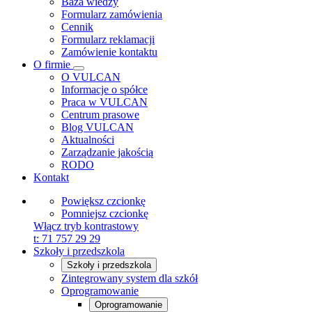
Baza wiedzy
Formularz zamówienia
Cennik
Formularz reklamacji
Zamówienie kontaktu
O firmie
O VULCAN
Informacje o spółce
Praca w VULCAN
Centrum prasowe
Blog VULCAN
Aktualności
Zarządzanie jakością
RODO
Kontakt
Powiększ czcionkę
Pomniejsz czcionkę
Włącz tryb kontrastowy
t:
71 757 29 29
Szkoły i przedszkola
Szkoły i przedszkola
Zintegrowany system dla szkół
Oprogramowanie
Oprogramowanie