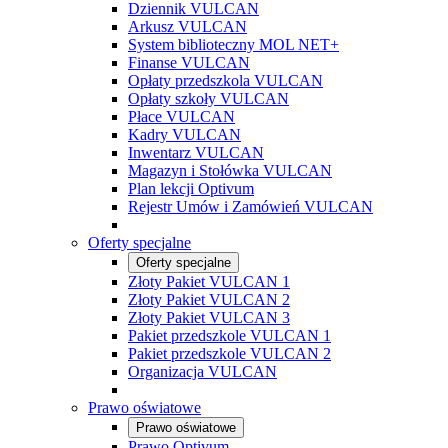
Dziennik VULCAN
Arkusz VULCAN
System biblioteczny MOL NET+
Finanse VULCAN
Opłaty przedszkola VULCAN
Opłaty szkoły VULCAN
Płace VULCAN
Kadry VULCAN
Inwentarz VULCAN
Magazyn i Stołówka VULCAN
Plan lekcji Optivum
Rejestr Umów i Zamówień VULCAN
Oferty specjalne
Oferty specjalne
Złoty Pakiet VULCAN 1
Złoty Pakiet VULCAN 2
Złoty Pakiet VULCAN 3
Pakiet przedszkole VULCAN 1
Pakiet przedszkole VULCAN 2
Organizacja VULCAN
Prawo oświatowe
Prawo oświatowe
Prawo Optivum