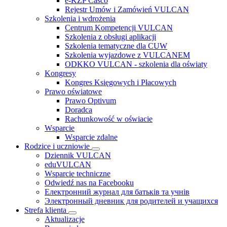
e-KZP Casco
Rejestr Umów i Zamówień VULCAN
Szkolenia i wdrożenia
Centrum Kompetencji VULCAN
Szkolenia z obsługi aplikacji
Szkolenia tematyczne dla CUW
Szkolenia wyjazdowe z VULCANEM
ODKKO VULCAN - szkolenia dla oświaty
Kongresy
Kongres Księgowych i Płacowych
Prawo oświatowe
Prawo Optivum
Doradca
Rachunkowość w oświacie
Wsparcie
Wsparcie zdalne
Rodzice i uczniowie
Dziennik VULCAN
eduVULCAN
Wsparcie techniczne
Odwiedź nas na Facebooku
Електронний журнал для батьків та учнів
Электронный дневник для родителей и учащихся
Strefa klienta
Aktualizacje