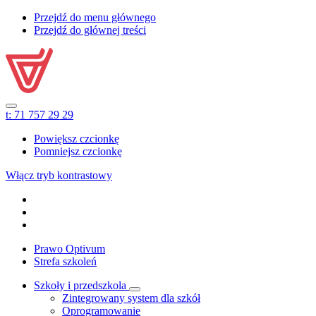
Przejdź do menu głównego
Przejdź do głównej treści
t:
71 757 29 29
Powiększ czcionkę
Pomniejsz czcionkę
Włącz tryb kontrastowy
Prawo Optivum
Strefa szkoleń
Szkoły i przedszkola
Zintegrowany system dla szkół
Oprogramowanie