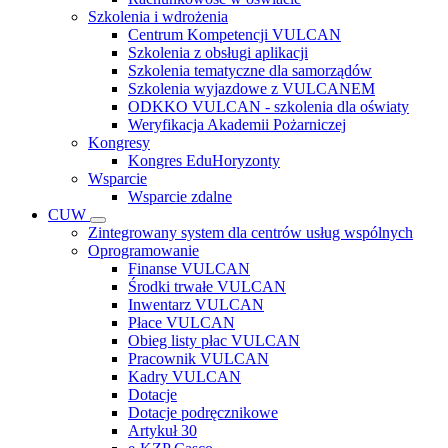
Szkolenia i wdrożenia
Centrum Kompetencji VULCAN
Szkolenia z obsługi aplikacji
Szkolenia tematyczne dla samorządów
Szkolenia wyjazdowe z VULCANEM
ODKKO VULCAN - szkolenia dla oświaty
Weryfikacja Akademii Pożarniczej
Kongresy
Kongres EduHoryzonty
Wsparcie
Wsparcie zdalne
CUW
Zintegrowany system dla centrów usług wspólnych
Oprogramowanie
Finanse VULCAN
Środki trwałe VULCAN
Inwentarz VULCAN
Płace VULCAN
Obieg listy płac VULCAN
Pracownik VULCAN
Kadry VULCAN
Dotacje
Dotacje podręcznikowe
Artykuł 30