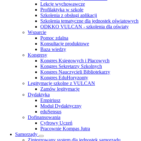
Lekcje wychowawcze
Profilaktyka w szkole
Szkolenia z obsługi aplikacji
Szkolenia tematyczne dla jednostek oświatowych
ODKKO VULCAN - szkolenia dla oświaty
Wsparcie
Pomoc zdalna
Konsultacje produktowe
Baza wiedzy
Kongresy
Kongres Księgowych i Płacowych
Kongres Sekretarzy Szkolnych
Kongres Nauczycieli Bibliotekarzy
Kongres EduHoryzonty
Legitymacje szkolne z VULCAN
Zamów legitymacje
Dydaktyka
Empiriusz
Moduł Dydaktyczny
eduSensus
Dofinansowania
Cyfrowy Uczeń
Pracownie Kompas Jutra
Samorządy
Zintegrowany system dla jednostek samorządu