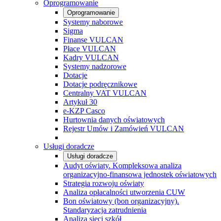
Oprogramowanie
Oprogramowanie
Systemy naborowe
Sigma
Finanse VULCAN
Płace VULCAN
Kadry VULCAN
Systemy nadzorowe
Dotacje
Dotacje podręcznikowe
Centralny VAT VULCAN
Artykuł 30
e-KZP Casco
Hurtownia danych oświatowych
Rejestr Umów i Zamówień VULCAN
Usługi doradcze
Usługi doradcze
Audyt oświaty. Kompleksowa analiza
organizacyjno-finansowa jednostek oświatowych
Strategia rozwoju oświaty
Analiza opłacalności utworzenia CUW
Bon oświatowy (bon organizacyjny).
Standaryzacja zatrudnienia
Analiza sieci szkół