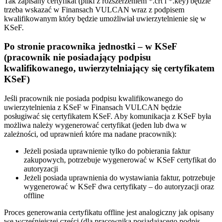
Tak zapisany certyfikat (pliki z rozszerzeniem *.crt i *.key) będzie
trzeba wskazać w Finansach VULCAN wraz z podpisem
kwalifikowanym który będzie umożliwiał uwierzytelnienie się w
KSeF.
Po stronie pracownika jednostki – w KSeF
(pracownik nie posiadający podpisu
kwalifikowanego, uwierzytelniający się certyfikatem
KSeF)
Jeśli pracownik nie posiada podpisu kwalifikowanego do
uwierzytelnienia z KSeF w Finansach VULCAN będzie
posługiwać się certyfikatem KSeF. Aby komunikacja z KSeF była
możliwa należy wygenerować certyfikat (jeden lub dwa w
zależności, od uprawnień które ma nadane pracownik):
Jeżeli posiada uprawnienie tylko do pobierania faktur
zakupowych, potrzebuje wygenerować w KSeF certyfikat do
autoryzacji
Jeżeli posiada uprawnienia do wystawiania faktur, potrzebuje
wygenerować w KSeF dwa certyfikaty – do autoryzacji oraz
offline
Proces generowania certyfikatu offline jest analogiczny jak opisany
we wcześniejszej części (dla pracownika posiadającego podpis