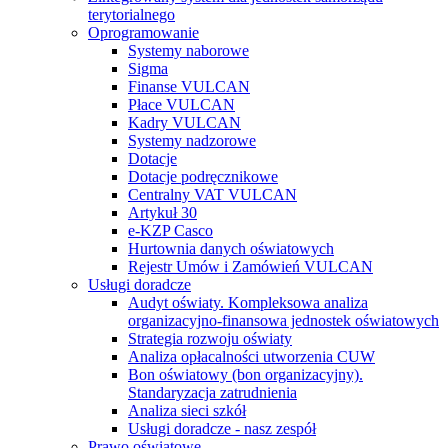
terytorialnego
Oprogramowanie
Systemy naborowe
Sigma
Finanse VULCAN
Płace VULCAN
Kadry VULCAN
Systemy nadzorowe
Dotacje
Dotacje podręcznikowe
Centralny VAT VULCAN
Artykuł 30
e-KZP Casco
Hurtownia danych oświatowych
Rejestr Umów i Zamówień VULCAN
Usługi doradcze
Audyt oświaty. Kompleksowa analiza
organizacyjno-finansowa jednostek oświatowych
Strategia rozwoju oświaty
Analiza opłacalności utworzenia CUW
Bon oświatowy (bon organizacyjny).
Standaryzacja zatrudnienia
Analiza sieci szkół
Usługi doradcze - nasz zespół
Prawo oświatowe