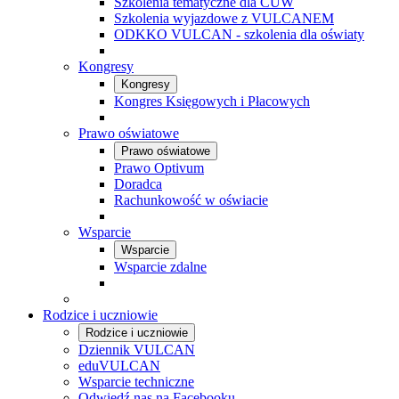
Szkolenia tematyczne dla CUW
Szkolenia wyjazdowe z VULCANEM
ODKKO VULCAN - szkolenia dla oświaty
Kongresy
Kongresy
Kongres Księgowych i Płacowych
Prawo oświatowe
Prawo oświatowe
Prawo Optivum
Doradca
Rachunkowość w oświacie
Wsparcie
Wsparcie
Wsparcie zdalne
Rodzice i uczniowie
Rodzice i uczniowie
Dziennik VULCAN
eduVULCAN
Wsparcie techniczne
Odwiedź nas na Facebooku