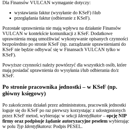
Dla Finansów VULCAN wymaganie dotyczy:
wystawiania faktur (wysyłanie do KSeF) i\lub
przeglądania faktur (odbieranie z KSeF).
Pozostałe uprawnienia nie mają wpływu na działanie Finansów
VULCAN w kontekście komunikacji z KSeF. Dodatkowe
uprawnienia mogą umożliwiać wykonywanie opisanych czynności
bezpośrednio po stronie KSeF (np. zarządzanie uprawnieniami do
KSeF nie będzie odbywać się w Finansach VULCAN tylko w
KSeF).
Powyższe czynności należy powtórzyć dla wszystkich osób, które
mają posiadać uprawnienia do wysyłania i/lub odbierania do/z
KSeF.
Po stronie pracownika jednostki – w KSeF (np.
główny księgowy)
Po zakończeniu działań przez administratora, pracownik jednostki
loguje się do KSeF po raz pierwszy korzystając z udostępnionych
przez KSeF metod, wybierając w sekcji
Identyfikator
–
opcję NIP
firmy oraz podpisuje żądanie autoryzacyjne peselem
wybierając
w polu
Typ Identyfikatora
: Podpis PESEL.