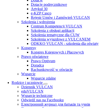
Dotacje
Dotacje podręcznikowe
Artykuł 30
e-KZP Casco
Rejestr Umów i Zamówień VULCAN
Szkolenia i wdrożenia
Centrum Kompetencji VULCAN
Szkolenia z obsługi aplikacji
Szkolenia tematyczne dla CUW
Szkolenia wyjazdowe z VULCANEM
ODKKO VULCAN - szkolenia dla oświaty
Kongresy
Kongres Księgowych i Płacowych
Prawo oświatowe
Prawo Optivum
Doradca
Rachunkowość w oświacie
Wsparcie
Wsparcie zdalne
Rodzice i uczniowie
Dziennik VULCAN
eduVULCAN
Wsparcie techniczne
Odwiedź nas na Facebooku
Електронний журнал для батьків та учнів