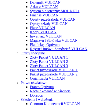
Dziennik VULCAN
Arkusz VULCAN
System biblioteczny MOL NET+
Finanse VULCAN
Opłaty przedszkola VULCAN
Opłaty szkoły VULCAN
Płace VULCAN
Kadry VULCAN
Inwentarz VULCAN
Magazyn i Stołówka VULCAN
Plan lekcji Optivum
Rejestr Umów i Zamówień VULCAN
Oferty specjalne
Złoty Pakiet VULCAN 1
Złoty Pakiet VULCAN 2
Złoty Pakiet VULCAN 3
Pakiet przedszkole VULCAN 1
Pakiet przedszkole VULCAN 2
Organizacja VULCAN
Prawo oświatowe
Prawo Optivum
Rachunkowość w oświacie
Doradca
Szkolenia i wdrożenia
Centrum Kompetencji VULCAN