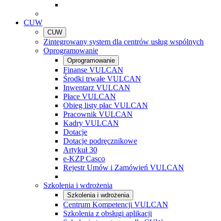
CUW
CUW
Zintegrowany system dla centrów usług wspólnych
Oprogramowanie
Oprogramowanie
Finanse VULCAN
Środki trwałe VULCAN
Inwentarz VULCAN
Płace VULCAN
Obieg listy płac VULCAN
Pracownik VULCAN
Kadry VULCAN
Dotacje
Dotacje podręcznikowe
Artykuł 30
e-KZP Casco
Rejestr Umów i Zamówień VULCAN
Szkolenia i wdrożenia
Szkolenia i wdrożenia
Centrum Kompetencji VULCAN
Szkolenia z obsługi aplikacji