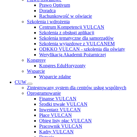
Prawo Optivum
Doradca
Rachunkowość w oświacie
Szkolenia i wdrożenia
Centrum Kompetencji VULCAN
Szkolenia z obsługi aplikacji
Szkolenia tematyczne dla samorządów
Szkolenia wyjazdowe z VULCANEM
ODKKO VULCAN - szkolenia dla oświaty
Weryfikacja Akademii Pożarniczej
Kongresy
Kongres EduHoryzonty
Wsparcie
Wsparcie zdalne
CUW
Zintegrowany system dla centrów usług wspólnych
Oprogramowanie
Finanse VULCAN
Środki trwałe VULCAN
Inwentarz VULCAN
Płace VULCAN
Obieg listy płac VULCAN
Pracownik VULCAN
Kadry VULCAN