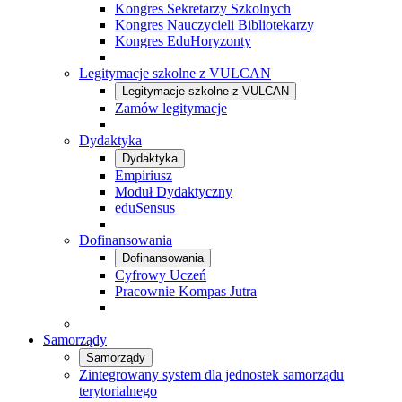
Kongres Sekretarzy Szkolnych
Kongres Nauczycieli Bibliotekarzy
Kongres EduHoryzonty
Legitymacje szkolne z VULCAN
Legitymacje szkolne z VULCAN
Zamów legitymacje
Dydaktyka
Dydaktyka
Empiriusz
Moduł Dydaktyczny
eduSensus
Dofinansowania
Dofinansowania
Cyfrowy Uczeń
Pracownie Kompas Jutra
Samorządy
Samorządy
Zintegrowany system dla jednostek samorządu
terytorialnego