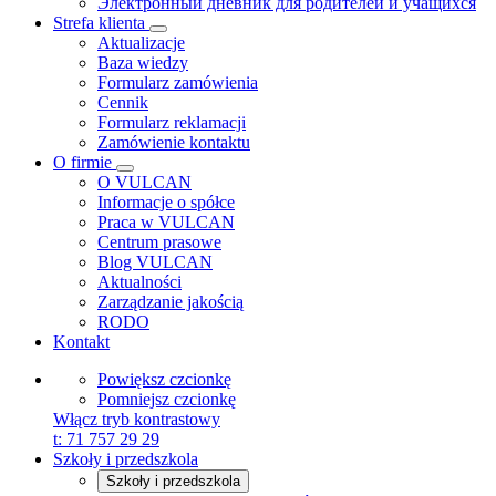
Электронный дневник для родителей и учащихся
Strefa klienta
Aktualizacje
Baza wiedzy
Formularz zamówienia
Cennik
Formularz reklamacji
Zamówienie kontaktu
O firmie
O VULCAN
Informacje o spółce
Praca w VULCAN
Centrum prasowe
Blog VULCAN
Aktualności
Zarządzanie jakością
RODO
Kontakt
Powiększ czcionkę
Pomniejsz czcionkę
Włącz tryb kontrastowy
t:
71 757 29 29
Szkoły i przedszkola
Szkoły i przedszkola