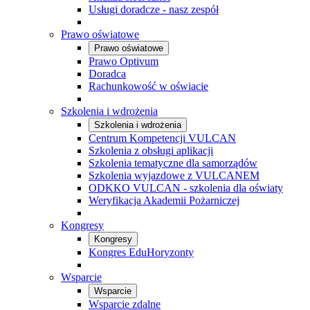
Usługi doradcze - nasz zespół
Prawo oświatowe
Prawo oświatowe
Prawo Optivum
Doradca
Rachunkowość w oświacie
Szkolenia i wdrożenia
Szkolenia i wdrożenia
Centrum Kompetencji VULCAN
Szkolenia z obsługi aplikacji
Szkolenia tematyczne dla samorządów
Szkolenia wyjazdowe z VULCANEM
ODKKO VULCAN - szkolenia dla oświaty
Weryfikacja Akademii Pożarniczej
Kongresy
Kongresy
Kongres EduHoryzonty
Wsparcie
Wsparcie
Wsparcie zdalne