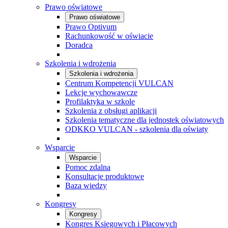
Prawo oświatowe
Prawo oświatowe
Prawo Optivum
Rachunkowość w oświacie
Doradca
Szkolenia i wdrożenia
Szkolenia i wdrożenia
Centrum Kompetencji VULCAN
Lekcje wychowawcze
Profilaktyka w szkole
Szkolenia z obsługi aplikacji
Szkolenia tematyczne dla jednostek oświatowych
ODKKO VULCAN - szkolenia dla oświaty
Wsparcie
Wsparcie
Pomoc zdalna
Konsultacje produktowe
Baza wiedzy
Kongresy
Kongresy
Kongres Księgowych i Płacowych