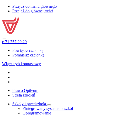
Przejdź do menu głównego
Przejdź do głównej treści
t:
71 757 29 29
Powiększ czcionkę
Pomniejsz czcionkę
Włącz tryb kontrastowy
Prawo Optivum
Strefa szkoleń
Szkoły i przedszkola
Zintegrowany system dla szkół
Oprogramowanie