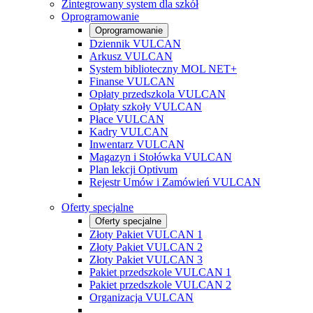
Zintegrowany system dla szkół
Oprogramowanie
Oprogramowanie
Dziennik VULCAN
Arkusz VULCAN
System biblioteczny MOL NET+
Finanse VULCAN
Opłaty przedszkola VULCAN
Opłaty szkoły VULCAN
Płace VULCAN
Kadry VULCAN
Inwentarz VULCAN
Magazyn i Stołówka VULCAN
Plan lekcji Optivum
Rejestr Umów i Zamówień VULCAN
Oferty specjalne
Oferty specjalne
Złoty Pakiet VULCAN 1
Złoty Pakiet VULCAN 2
Złoty Pakiet VULCAN 3
Pakiet przedszkole VULCAN 1
Pakiet przedszkole VULCAN 2
Organizacja VULCAN