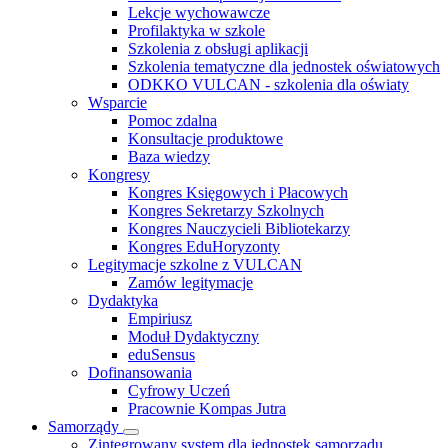
Lekcje wychowawcze
Profilaktyka w szkole
Szkolenia z obsługi aplikacji
Szkolenia tematyczne dla jednostek oświatowych
ODKKO VULCAN - szkolenia dla oświaty
Wsparcie
Pomoc zdalna
Konsultacje produktowe
Baza wiedzy
Kongresy
Kongres Księgowych i Płacowych
Kongres Sekretarzy Szkolnych
Kongres Nauczycieli Bibliotekarzy
Kongres EduHoryzonty
Legitymacje szkolne z VULCAN
Zamów legitymacje
Dydaktyka
Empiriusz
Moduł Dydaktyczny
eduSensus
Dofinansowania
Cyfrowy Uczeń
Pracownie Kompas Jutra
Samorządy
Zintegrowany system dla jednostek samorządu