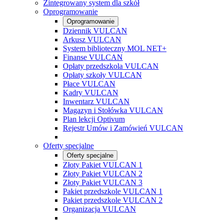
Zintegrowany system dla szkół
Oprogramowanie
Oprogramowanie
Dziennik VULCAN
Arkusz VULCAN
System biblioteczny MOL NET+
Finanse VULCAN
Opłaty przedszkola VULCAN
Opłaty szkoły VULCAN
Płace VULCAN
Kadry VULCAN
Inwentarz VULCAN
Magazyn i Stołówka VULCAN
Plan lekcji Optivum
Rejestr Umów i Zamówień VULCAN
Oferty specjalne
Oferty specjalne
Złoty Pakiet VULCAN 1
Złoty Pakiet VULCAN 2
Złoty Pakiet VULCAN 3
Pakiet przedszkole VULCAN 1
Pakiet przedszkole VULCAN 2
Organizacja VULCAN