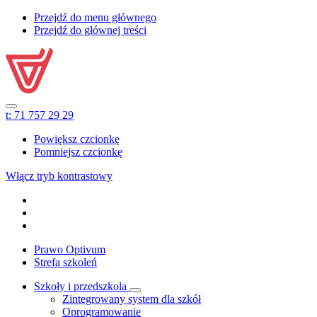
Przejdź do menu głównego
Przejdź do głównej treści
t:
71 757 29 29
Powiększ czcionkę
Pomniejsz czcionkę
Włącz tryb kontrastowy
Prawo Optivum
Strefa szkoleń
Szkoły i przedszkola
Zintegrowany system dla szkół
Oprogramowanie