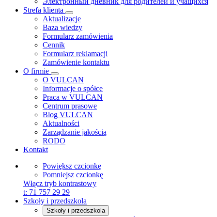
Электронный дневник для родителей и учащихся
Strefa klienta
Aktualizacje
Baza wiedzy
Formularz zamówienia
Cennik
Formularz reklamacji
Zamówienie kontaktu
O firmie
O VULCAN
Informacje o spółce
Praca w VULCAN
Centrum prasowe
Blog VULCAN
Aktualności
Zarządzanie jakością
RODO
Kontakt
Powiększ czcionkę
Pomniejsz czcionkę
Włącz tryb kontrastowy
t:
71 757 29 29
Szkoły i przedszkola
Szkoły i przedszkola