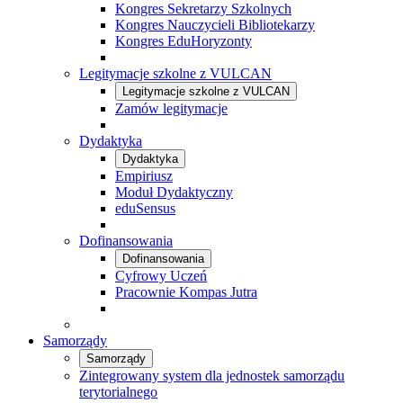
Kongres Sekretarzy Szkolnych
Kongres Nauczycieli Bibliotekarzy
Kongres EduHoryzonty
Legitymacje szkolne z VULCAN
Legitymacje szkolne z VULCAN
Zamów legitymacje
Dydaktyka
Dydaktyka
Empiriusz
Moduł Dydaktyczny
eduSensus
Dofinansowania
Dofinansowania
Cyfrowy Uczeń
Pracownie Kompas Jutra
Samorządy
Samorządy
Zintegrowany system dla jednostek samorządu
terytorialnego