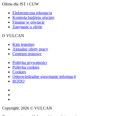
Oferta dla JST i CUW
Elektroniczna rekrutacja
Kontrola budżetu oświaty
Finanse w oświacie
Zapytanie o ofertę
O VULCAN
Kim jesteśmy
Aktualne oferty pracy
Centrum prasowe
Polityka prywatności
Polityka cookies
Cookies
Odpowiedzialne ujawnianie informacji
RODO
Copyright: 2026 © VULCAN