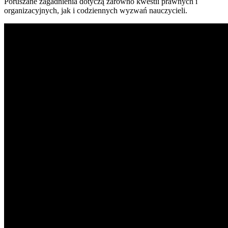
Poruszane zagadnienia dotyczą zarówno kwestii prawnych i
organizacyjnych, jak i codziennych wyzwań nauczycieli.