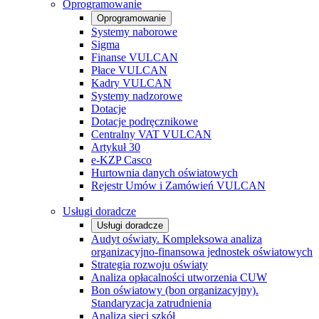
Oprogramowanie
Oprogramowanie
Systemy naborowe
Sigma
Finanse VULCAN
Płace VULCAN
Kadry VULCAN
Systemy nadzorowe
Dotacje
Dotacje podręcznikowe
Centralny VAT VULCAN
Artykuł 30
e-KZP Casco
Hurtownia danych oświatowych
Rejestr Umów i Zamówień VULCAN
Usługi doradcze
Usługi doradcze
Audyt oświaty. Kompleksowa analiza
organizacyjno-finansowa jednostek oświatowych
Strategia rozwoju oświaty
Analiza opłacalności utworzenia CUW
Bon oświatowy (bon organizacyjny).
Standaryzacja zatrudnienia
Analiza sieci szkół