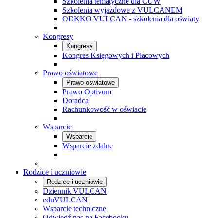
Szkolenia tematyczne dla CUW
Szkolenia wyjazdowe z VULCANEM
ODKKO VULCAN - szkolenia dla oświaty
Kongresy
Kongresy
Kongres Księgowych i Płacowych
Prawo oświatowe
Prawo oświatowe
Prawo Optivum
Doradca
Rachunkowość w oświacie
Wsparcie
Wsparcie
Wsparcie zdalne
Rodzice i uczniowie
Rodzice i uczniowie
Dziennik VULCAN
eduVULCAN
Wsparcie techniczne
Odwiedź nas na Facebooku