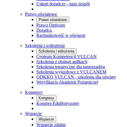
Usługi doradcze - nasz zespół
Prawo oświatowe
Prawo oświatowe
Prawo Optivum
Doradca
Rachunkowość w oświacie
Szkolenia i wdrożenia
Szkolenia i wdrożenia
Centrum Kompetencji VULCAN
Szkolenia z obsługi aplikacji
Szkolenia tematyczne dla samorządów
Szkolenia wyjazdowe z VULCANEM
ODKKO VULCAN - szkolenia dla oświaty
Weryfikacja Akademii Pożarniczej
Kongresy
Kongresy
Kongres EduHoryzonty
Wsparcie
Wsparcie
Wsparcie zdalne