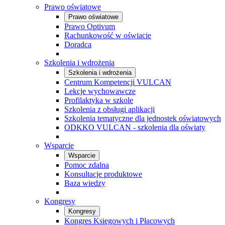
Prawo oświatowe
Prawo oświatowe
Prawo Optivum
Rachunkowość w oświacie
Doradca
Szkolenia i wdrożenia
Szkolenia i wdrożenia
Centrum Kompetencji VULCAN
Lekcje wychowawcze
Profilaktyka w szkole
Szkolenia z obsługi aplikacji
Szkolenia tematyczne dla jednostek oświatowych
ODKKO VULCAN - szkolenia dla oświaty
Wsparcie
Wsparcie
Pomoc zdalna
Konsultacje produktowe
Baza wiedzy
Kongresy
Kongresy
Kongres Księgowych i Płacowych