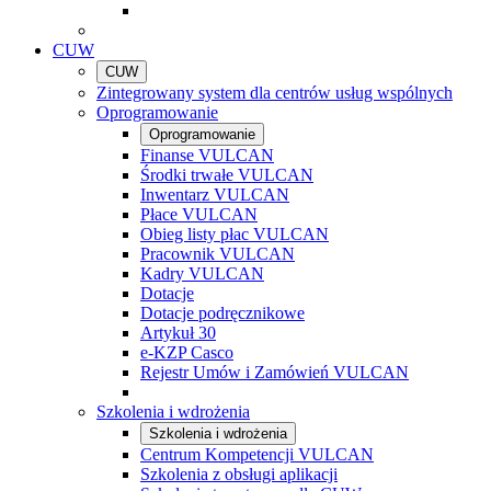
CUW
CUW
Zintegrowany system dla centrów usług wspólnych
Oprogramowanie
Oprogramowanie
Finanse VULCAN
Środki trwałe VULCAN
Inwentarz VULCAN
Płace VULCAN
Obieg listy płac VULCAN
Pracownik VULCAN
Kadry VULCAN
Dotacje
Dotacje podręcznikowe
Artykuł 30
e-KZP Casco
Rejestr Umów i Zamówień VULCAN
Szkolenia i wdrożenia
Szkolenia i wdrożenia
Centrum Kompetencji VULCAN
Szkolenia z obsługi aplikacji