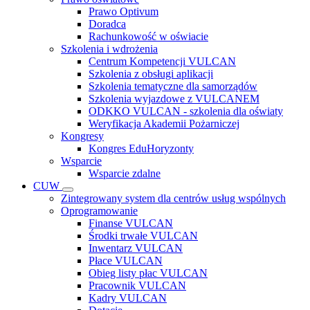
Prawo Optivum
Doradca
Rachunkowość w oświacie
Szkolenia i wdrożenia
Centrum Kompetencji VULCAN
Szkolenia z obsługi aplikacji
Szkolenia tematyczne dla samorządów
Szkolenia wyjazdowe z VULCANEM
ODKKO VULCAN - szkolenia dla oświaty
Weryfikacja Akademii Pożarniczej
Kongresy
Kongres EduHoryzonty
Wsparcie
Wsparcie zdalne
CUW
Zintegrowany system dla centrów usług wspólnych
Oprogramowanie
Finanse VULCAN
Środki trwałe VULCAN
Inwentarz VULCAN
Płace VULCAN
Obieg listy płac VULCAN
Pracownik VULCAN
Kadry VULCAN