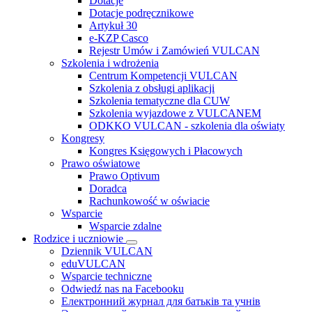
Dotacje
Dotacje podręcznikowe
Artykuł 30
e-KZP Casco
Rejestr Umów i Zamówień VULCAN
Szkolenia i wdrożenia
Centrum Kompetencji VULCAN
Szkolenia z obsługi aplikacji
Szkolenia tematyczne dla CUW
Szkolenia wyjazdowe z VULCANEM
ODKKO VULCAN - szkolenia dla oświaty
Kongresy
Kongres Księgowych i Płacowych
Prawo oświatowe
Prawo Optivum
Doradca
Rachunkowość w oświacie
Wsparcie
Wsparcie zdalne
Rodzice i uczniowie
Dziennik VULCAN
eduVULCAN
Wsparcie techniczne
Odwiedź nas na Facebooku
Електронний журнал для батьків та учнів