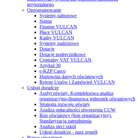
terytorialnego
Oprogramowanie
Systemy naborowe
Sigma
Finanse VULCAN
Płace VULCAN
Kadry VULCAN
Systemy nadzorowe
Dotacje
Dotacje podręcznikowe
Centralny VAT VULCAN
Artykuł 30
e-KZP Casco
Hurtownia danych oświatowych
Rejestr Umów i Zamówień VULCAN
Usługi doradcze
Audyt oświaty. Kompleksowa analiza
organizacyjno-finansowa jednostek oświatowych
Strategia rozwoju oświaty
Analiza opłacalności utworzenia CUW
Bon oświatowy (bon organizacyjny).
Standaryzacja zatrudnienia
Analiza sieci szkół
Usługi doradcze - nasz zespół
Prawo oświatowe