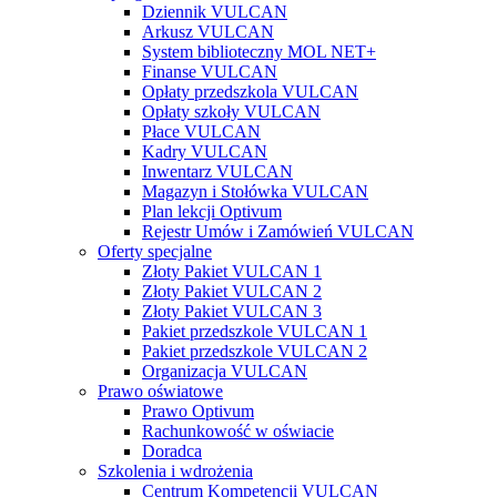
Dziennik VULCAN
Arkusz VULCAN
System biblioteczny MOL NET+
Finanse VULCAN
Opłaty przedszkola VULCAN
Opłaty szkoły VULCAN
Płace VULCAN
Kadry VULCAN
Inwentarz VULCAN
Magazyn i Stołówka VULCAN
Plan lekcji Optivum
Rejestr Umów i Zamówień VULCAN
Oferty specjalne
Złoty Pakiet VULCAN 1
Złoty Pakiet VULCAN 2
Złoty Pakiet VULCAN 3
Pakiet przedszkole VULCAN 1
Pakiet przedszkole VULCAN 2
Organizacja VULCAN
Prawo oświatowe
Prawo Optivum
Rachunkowość w oświacie
Doradca
Szkolenia i wdrożenia
Centrum Kompetencji VULCAN