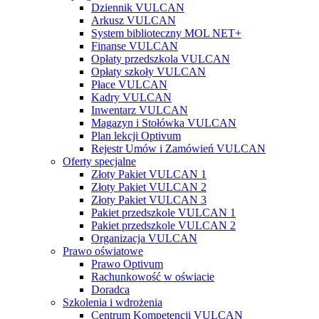
Dziennik VULCAN
Arkusz VULCAN
System biblioteczny MOL NET+
Finanse VULCAN
Opłaty przedszkola VULCAN
Opłaty szkoły VULCAN
Płace VULCAN
Kadry VULCAN
Inwentarz VULCAN
Magazyn i Stołówka VULCAN
Plan lekcji Optivum
Rejestr Umów i Zamówień VULCAN
Oferty specjalne
Złoty Pakiet VULCAN 1
Złoty Pakiet VULCAN 2
Złoty Pakiet VULCAN 3
Pakiet przedszkole VULCAN 1
Pakiet przedszkole VULCAN 2
Organizacja VULCAN
Prawo oświatowe
Prawo Optivum
Rachunkowość w oświacie
Doradca
Szkolenia i wdrożenia
Centrum Kompetencji VULCAN