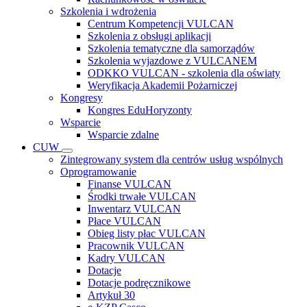
Szkolenia i wdrożenia
Centrum Kompetencji VULCAN
Szkolenia z obsługi aplikacji
Szkolenia tematyczne dla samorządów
Szkolenia wyjazdowe z VULCANEM
ODKKO VULCAN - szkolenia dla oświaty
Weryfikacja Akademii Pożarniczej
Kongresy
Kongres EduHoryzonty
Wsparcie
Wsparcie zdalne
CUW
Zintegrowany system dla centrów usług wspólnych
Oprogramowanie
Finanse VULCAN
Środki trwałe VULCAN
Inwentarz VULCAN
Płace VULCAN
Obieg listy płac VULCAN
Pracownik VULCAN
Kadry VULCAN
Dotacje
Dotacje podręcznikowe
Artykuł 30