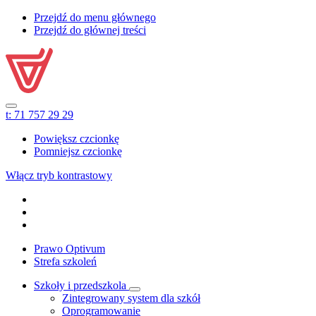
Przejdź do menu głównego
Przejdź do głównej treści
t:
71 757 29 29
Powiększ czcionkę
Pomniejsz czcionkę
Włącz tryb kontrastowy
Prawo Optivum
Strefa szkoleń
Szkoły i przedszkola
Zintegrowany system dla szkół
Oprogramowanie