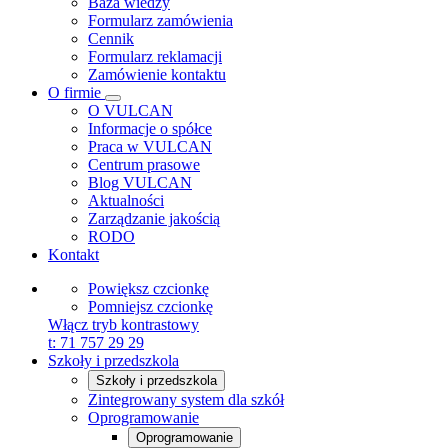
Baza wiedzy
Formularz zamówienia
Cennik
Formularz reklamacji
Zamówienie kontaktu
O firmie
O VULCAN
Informacje o spółce
Praca w VULCAN
Centrum prasowe
Blog VULCAN
Aktualności
Zarządzanie jakością
RODO
Kontakt
Powiększ czcionkę
Pomniejsz czcionkę
Włącz tryb kontrastowy
t:
71 757 29 29
Szkoły i przedszkola
Szkoły i przedszkola
Zintegrowany system dla szkół
Oprogramowanie
Oprogramowanie