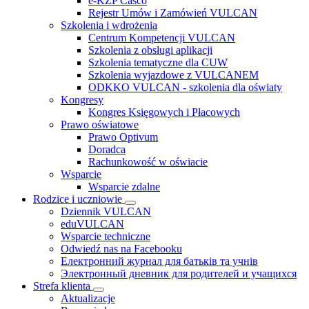
e-KZP Casco
Rejestr Umów i Zamówień VULCAN
Szkolenia i wdrożenia
Centrum Kompetencji VULCAN
Szkolenia z obsługi aplikacji
Szkolenia tematyczne dla CUW
Szkolenia wyjazdowe z VULCANEM
ODKKO VULCAN - szkolenia dla oświaty
Kongresy
Kongres Księgowych i Płacowych
Prawo oświatowe
Prawo Optivum
Doradca
Rachunkowość w oświacie
Wsparcie
Wsparcie zdalne
Rodzice i uczniowie
Dziennik VULCAN
eduVULCAN
Wsparcie techniczne
Odwiedź nas na Facebooku
Електронний журнал для батьків та учнів
Электронный дневник для родителей и учащихся
Strefa klienta
Aktualizacje