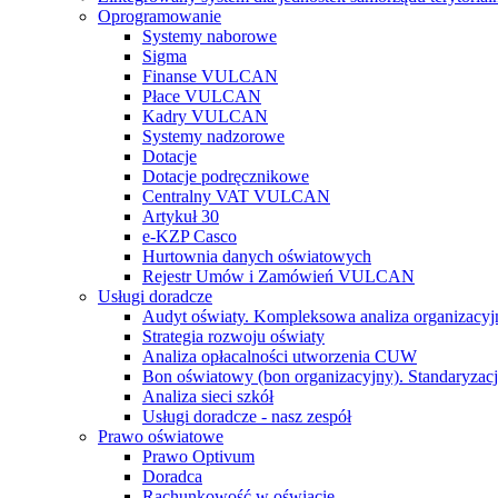
Oprogramowanie
Systemy naborowe
Sigma
Finanse VULCAN
Płace VULCAN
Kadry VULCAN
Systemy nadzorowe
Dotacje
Dotacje podręcznikowe
Centralny VAT VULCAN
Artykuł 30
e-KZP Casco
Hurtownia danych oświatowych
Rejestr Umów i Zamówień VULCAN
Usługi doradcze
Audyt oświaty. Kompleksowa analiza organizacyj
Strategia rozwoju oświaty
Analiza opłacalności utworzenia CUW
Bon oświatowy (bon organizacyjny). Standaryzacj
Analiza sieci szkół
Usługi doradcze - nasz zespół
Prawo oświatowe
Prawo Optivum
Doradca
Rachunkowość w oświacie