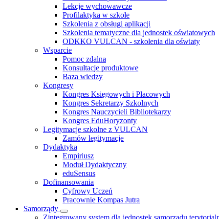
Lekcje wychowawcze
Profilaktyka w szkole
Szkolenia z obsługi aplikacji
Szkolenia tematyczne dla jednostek oświatowych
ODKKO VULCAN - szkolenia dla oświaty
Wsparcie
Pomoc zdalna
Konsultacje produktowe
Baza wiedzy
Kongresy
Kongres Księgowych i Płacowych
Kongres Sekretarzy Szkolnych
Kongres Nauczycieli Bibliotekarzy
Kongres EduHoryzonty
Legitymacje szkolne z VULCAN
Zamów legitymacje
Dydaktyka
Empiriusz
Moduł Dydaktyczny
eduSensus
Dofinansowania
Cyfrowy Uczeń
Pracownie Kompas Jutra
Samorządy
Zintegrowany system dla jednostek samorządu terytorial