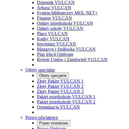
Dziennik VULCAN
Arkusz VULCAN
System biblioteczny MOL NET+
Finanse VULCAN
Opłaty przedszkola VULCAN
Opłaty szkoły VULCAN
Płace VULCAN
Kadry VULCAN
Inwentarz VULCAN
Magazyn i Stołówka VULCAN
Plan lekcji Optivum
Rejestr Umów i Zamówień VULCAN
Oferty specjalne
Oferty specjalne
Złoty Pakiet VULCAN 1
Złoty Pakiet VULCAN 2
Złoty Pakiet VULCAN 3
Pakiet przedszkole VULCAN 1
Pakiet przedszkole VULCAN 2
Organizacja VULCAN
Prawo oświatowe
Prawo oświatowe
Prawo Optivum