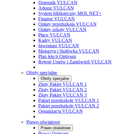
Dziennik VULCAN
Arkusz VULCAN
System biblioteczny MOL NET+
Finanse VULCAN
Opłaty przedszkola VULCAN
Opłaty szkoły VULCAN
Płace VULCAN
Kadry VULCAN
Inwentarz VULCAN
Magazyn i Stołówka VULCAN
Plan lekcji Optivum
Rejestr Umów i Zamówień VULCAN
Oferty specjalne
Oferty specjalne
Złoty Pakiet VULCAN 1
Złoty Pakiet VULCAN 2
Złoty Pakiet VULCAN 3
Pakiet przedszkole VULCAN 1
Pakiet przedszkole VULCAN 2
Organizacja VULCAN
Prawo oświatowe
Prawo oświatowe
Prawo Optivum