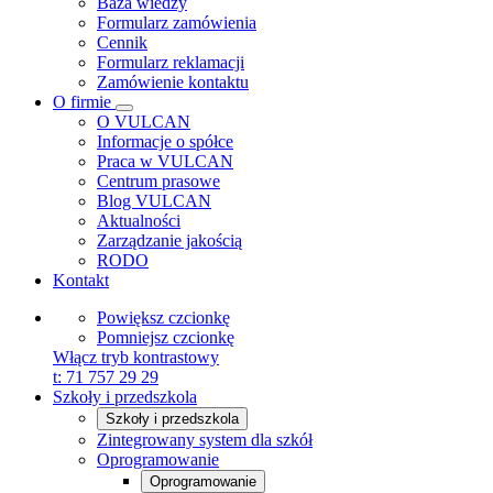
Baza wiedzy
Formularz zamówienia
Cennik
Formularz reklamacji
Zamówienie kontaktu
O firmie
O VULCAN
Informacje o spółce
Praca w VULCAN
Centrum prasowe
Blog VULCAN
Aktualności
Zarządzanie jakością
RODO
Kontakt
Powiększ czcionkę
Pomniejsz czcionkę
Włącz tryb kontrastowy
t:
71 757 29 29
Szkoły i przedszkola
Szkoły i przedszkola
Zintegrowany system dla szkół
Oprogramowanie
Oprogramowanie