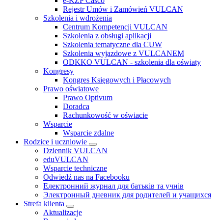
e-KZP Casco
Rejestr Umów i Zamówień VULCAN
Szkolenia i wdrożenia
Centrum Kompetencji VULCAN
Szkolenia z obsługi aplikacji
Szkolenia tematyczne dla CUW
Szkolenia wyjazdowe z VULCANEM
ODKKO VULCAN - szkolenia dla oświaty
Kongresy
Kongres Księgowych i Płacowych
Prawo oświatowe
Prawo Optivum
Doradca
Rachunkowość w oświacie
Wsparcie
Wsparcie zdalne
Rodzice i uczniowie
Dziennik VULCAN
eduVULCAN
Wsparcie techniczne
Odwiedź nas na Facebooku
Електронний журнал для батьків та учнів
Электронный дневник для родителей и учащихся
Strefa klienta
Aktualizacje