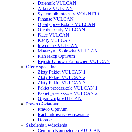
Dziennik VULCAN
Arkusz VULCAN
System biblioteczny MOL NET+
Finanse VULCAN
Opłaty przedszkola VULCAN
Opłaty szkoły VULCAN
Płace VULCAN
Kadry VULCAN
Inwentarz VULCAN
Magazyn i Stołówka VULCAN
Plan lekcji Optivum
Rejestr Umów i Zamówień VULCAN
Oferty specjalne
Złoty Pakiet VULCAN 1
Złoty Pakiet VULCAN 2
Złoty Pakiet VULCAN 3
Pakiet przedszkole VULCAN 1
Pakiet przedszkole VULCAN 2
Organizacja VULCAN
Prawo oświatowe
Prawo Optivum
Rachunkowość w oświacie
Doradca
Szkolenia i wdrożenia
Centrum Kompetencji VULCAN