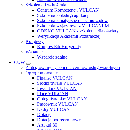
Szkolenia i wdrożenia
Centrum Kompetencji VULCAN
Szkolenia z obsługi aplikacji
Szkolenia tematyczne dla samorządów
Szkolenia wyjazdowe z VULCANEM
ODKKO VULCAN - szkolenia dla oświaty
Weryfikacja Akademii Pożarniczej
Kongresy
Kongres EduHoryzonty
Wsparcie
Wsparcie zdalne
CUW
Zintegrowany system dla centrów usług wspólnych
Oprogramowanie
Finanse VULCAN
Środki trwałe VULCAN
Inwentarz VULCAN
Płace VULCAN
Obieg listy płac VULCAN
Pracownik VULCAN
Kadry VULCAN
Dotacje
Dotacje podręcznikowe
Artykuł 30