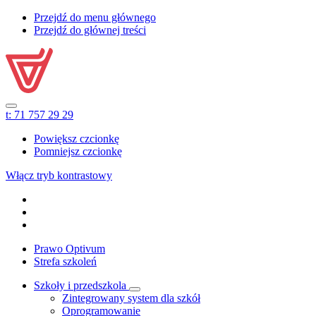
Przejdź do menu głównego
Przejdź do głównej treści
t:
71 757 29 29
Powiększ czcionkę
Pomniejsz czcionkę
Włącz tryb kontrastowy
Prawo Optivum
Strefa szkoleń
Szkoły i przedszkola
Zintegrowany system dla szkół
Oprogramowanie