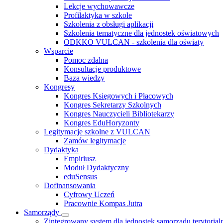
Lekcje wychowawcze
Profilaktyka w szkole
Szkolenia z obsługi aplikacji
Szkolenia tematyczne dla jednostek oświatowych
ODKKO VULCAN - szkolenia dla oświaty
Wsparcie
Pomoc zdalna
Konsultacje produktowe
Baza wiedzy
Kongresy
Kongres Księgowych i Płacowych
Kongres Sekretarzy Szkolnych
Kongres Nauczycieli Bibliotekarzy
Kongres EduHoryzonty
Legitymacje szkolne z VULCAN
Zamów legitymacje
Dydaktyka
Empiriusz
Moduł Dydaktyczny
eduSensus
Dofinansowania
Cyfrowy Uczeń
Pracownie Kompas Jutra
Samorządy
Zintegrowany system dla jednostek samorządu terytorial