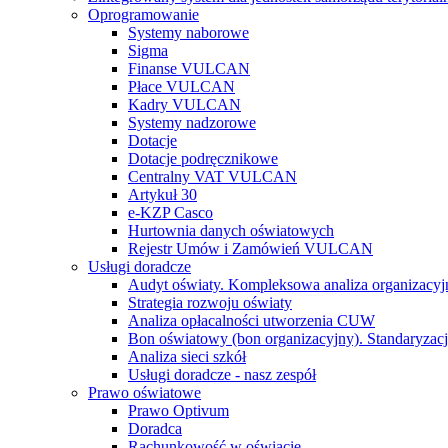
Oprogramowanie
Systemy naborowe
Sigma
Finanse VULCAN
Płace VULCAN
Kadry VULCAN
Systemy nadzorowe
Dotacje
Dotacje podręcznikowe
Centralny VAT VULCAN
Artykuł 30
e-KZP Casco
Hurtownia danych oświatowych
Rejestr Umów i Zamówień VULCAN
Usługi doradcze
Audyt oświaty. Kompleksowa analiza organizacyj
Strategia rozwoju oświaty
Analiza opłacalności utworzenia CUW
Bon oświatowy (bon organizacyjny). Standaryzacj
Analiza sieci szkół
Usługi doradcze - nasz zespół
Prawo oświatowe
Prawo Optivum
Doradca
Rachunkowość w oświacie