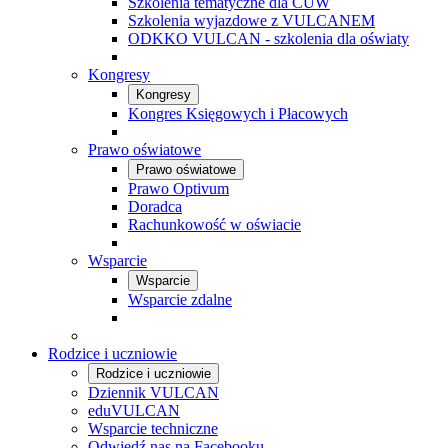
Szkolenia tematyczne dla CUW
Szkolenia wyjazdowe z VULCANEM
ODKKO VULCAN - szkolenia dla oświaty
Kongresy
Kongresy
Kongres Księgowych i Płacowych
Prawo oświatowe
Prawo oświatowe
Prawo Optivum
Doradca
Rachunkowość w oświacie
Wsparcie
Wsparcie
Wsparcie zdalne
Rodzice i uczniowie
Rodzice i uczniowie
Dziennik VULCAN
eduVULCAN
Wsparcie techniczne
Odwiedź nas na Facebooku