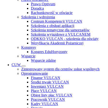
Prawo Optivum
Doradca
Rachunkowość w oświacie
Szkolenia i wdrożenia
Centrum Kompetencji VULCAN
Szkolenia z obsługi aplikacji
Szkolenia tematyczne dla samorządów
Szkolenia wyjazdowe z VULCANEM
ODKKO VULCAN - szkolenia dla oświaty
Weryfikacja Akademii Pożarniczej
Kongresy
Kongres EduHoryzonty
Wsparcie
Wsparcie zdalne
CUW
Zintegrowany system dla centrów usług wspólnych
Oprogramowanie
Finanse VULCAN
Środki trwałe VULCAN
Inwentarz VULCAN
Płace VULCAN
Obieg listy płac VULCAN
Pracownik VULCAN
Kadry VULCAN