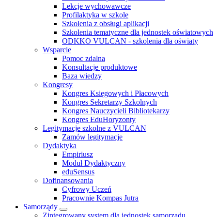
Lekcje wychowawcze
Profilaktyka w szkole
Szkolenia z obsługi aplikacji
Szkolenia tematyczne dla jednostek oświatowych
ODKKO VULCAN - szkolenia dla oświaty
Wsparcie
Pomoc zdalna
Konsultacje produktowe
Baza wiedzy
Kongresy
Kongres Księgowych i Płacowych
Kongres Sekretarzy Szkolnych
Kongres Nauczycieli Bibliotekarzy
Kongres EduHoryzonty
Legitymacje szkolne z VULCAN
Zamów legitymacje
Dydaktyka
Empiriusz
Moduł Dydaktyczny
eduSensus
Dofinansowania
Cyfrowy Uczeń
Pracownie Kompas Jutra
Samorządy
Zintegrowany system dla jednostek samorządu