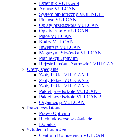
Dziennik VULCAN
Arkusz VULCAN
System biblioteczny MOL NET+
Finanse VULCAN
Opłaty przedszkola VULCAN
Opłaty szkoły VULCAN
Płace VULCAN
Kadry VULCAN
Inwentarz VULCAN
Magazyn i Stołówka VULCAN
Plan lekcji Optivum
Rejestr Umów i Zamówień VULCAN
Oferty specjalne
Złoty Pakiet VULCAN 1
Złoty Pakiet VULCAN 2
Złoty Pakiet VULCAN 3
Pakiet przedszkole VULCAN 1
Pakiet przedszkole VULCAN 2
Organizacja VULCAN
Prawo oświatowe
Prawo Optivum
Rachunkowość w oświacie
Doradca
Szkolenia i wdrożenia
Centrum Kompetencji VULCAN