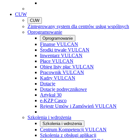
CUW
CUW
Zintegrowany system dla centrów usług wspólnych
Oprogramowanie
Oprogramowanie
Finanse VULCAN
Środki trwałe VULCAN
Inwentarz VULCAN
Płace VULCAN
Obieg listy płac VULCAN
Pracownik VULCAN
Kadry VULCAN
Dotacje
Dotacje podręcznikowe
Artykuł 30
e-KZP Casco
Rejestr Umów i Zamówień VULCAN
Szkolenia i wdrożenia
Szkolenia i wdrożenia
Centrum Kompetencji VULCAN
Szkolenia z obsługi aplikacji