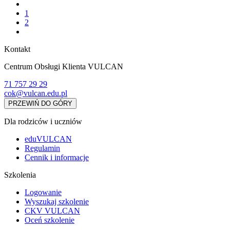
1
2
Kontakt
Centrum Obsługi Klienta VULCAN
71 757 29 29
cok@vulcan.edu.pl
PRZEWIŃ DO GÓRY
Dla rodziców i uczniów
eduVULCAN
Regulamin
Cennik i informacje
Szkolenia
Logowanie
Wyszukaj szkolenie
CKV VULCAN
Oceń szkolenie