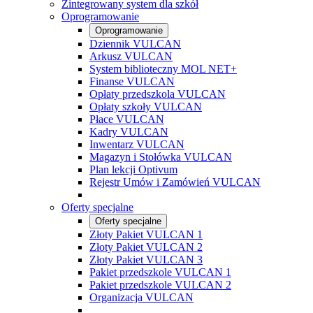
Zintegrowany system dla szkół
Oprogramowanie
Oprogramowanie
Dziennik VULCAN
Arkusz VULCAN
System biblioteczny MOL NET+
Finanse VULCAN
Opłaty przedszkola VULCAN
Opłaty szkoły VULCAN
Płace VULCAN
Kadry VULCAN
Inwentarz VULCAN
Magazyn i Stołówka VULCAN
Plan lekcji Optivum
Rejestr Umów i Zamówień VULCAN
Oferty specjalne
Oferty specjalne
Złoty Pakiet VULCAN 1
Złoty Pakiet VULCAN 2
Złoty Pakiet VULCAN 3
Pakiet przedszkole VULCAN 1
Pakiet przedszkole VULCAN 2
Organizacja VULCAN