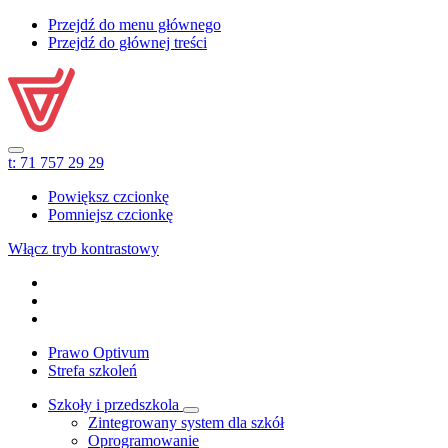
Przejdź do menu głównego
Przejdź do głównej treści
t:
71 757 29 29
Powiększ czcionkę
Pomniejsz czcionkę
Włącz tryb kontrastowy
Prawo Optivum
Strefa szkoleń
Szkoły i przedszkola
Zintegrowany system dla szkół
Oprogramowanie