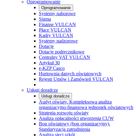
Oprogramowanie
Oprogramowanie
Systemy naborowe
Sigma
Finanse VULCAN
Płace VULCAN
Kadry VULCAN
Systemy nadzorowe
Dotacje
Dotacje podręcznikowe
Centralny VAT VULCAN
Artykuł 30
e-KZP Casco
Hurtownia danych oświatowych
Rejestr Umów i Zamówień VULCAN
Usługi doradcze
Usługi doradcze
Audyt oświaty. Kompleksowa analiza
organizacyjno-finansowa jednostek oświatowych
Strategia rozwoju oświaty
Analiza opłacalności utworzenia CUW
Bon oświatowy (bon organizacyjny).
Standaryzacja zatrudnienia
Analiza sieci szkół