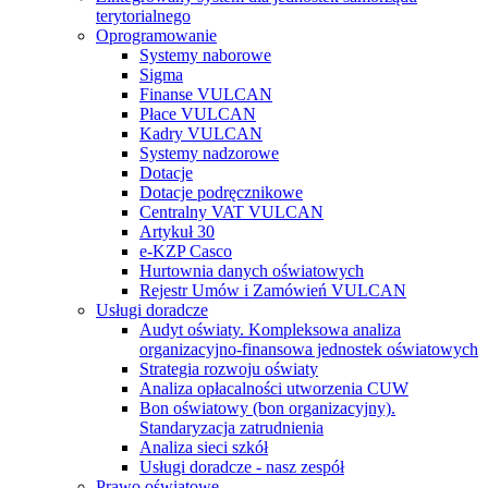
terytorialnego
Oprogramowanie
Systemy naborowe
Sigma
Finanse VULCAN
Płace VULCAN
Kadry VULCAN
Systemy nadzorowe
Dotacje
Dotacje podręcznikowe
Centralny VAT VULCAN
Artykuł 30
e-KZP Casco
Hurtownia danych oświatowych
Rejestr Umów i Zamówień VULCAN
Usługi doradcze
Audyt oświaty. Kompleksowa analiza
organizacyjno-finansowa jednostek oświatowych
Strategia rozwoju oświaty
Analiza opłacalności utworzenia CUW
Bon oświatowy (bon organizacyjny).
Standaryzacja zatrudnienia
Analiza sieci szkół
Usługi doradcze - nasz zespół
Prawo oświatowe