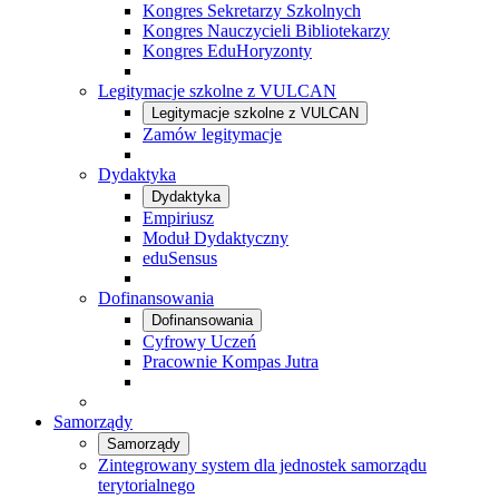
Kongres Sekretarzy Szkolnych
Kongres Nauczycieli Bibliotekarzy
Kongres EduHoryzonty
Legitymacje szkolne z VULCAN
Legitymacje szkolne z VULCAN
Zamów legitymacje
Dydaktyka
Dydaktyka
Empiriusz
Moduł Dydaktyczny
eduSensus
Dofinansowania
Dofinansowania
Cyfrowy Uczeń
Pracownie Kompas Jutra
Samorządy
Samorządy
Zintegrowany system dla jednostek samorządu
terytorialnego