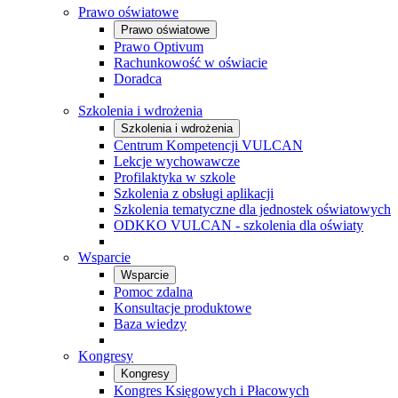
Prawo oświatowe
Prawo oświatowe
Prawo Optivum
Rachunkowość w oświacie
Doradca
Szkolenia i wdrożenia
Szkolenia i wdrożenia
Centrum Kompetencji VULCAN
Lekcje wychowawcze
Profilaktyka w szkole
Szkolenia z obsługi aplikacji
Szkolenia tematyczne dla jednostek oświatowych
ODKKO VULCAN - szkolenia dla oświaty
Wsparcie
Wsparcie
Pomoc zdalna
Konsultacje produktowe
Baza wiedzy
Kongresy
Kongresy
Kongres Księgowych i Płacowych