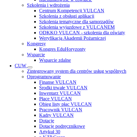
Szkolenia i wdrożenia
Centrum Kompetencji VULCAN
Szkolenia z obsługi aplikacji
Szkolenia tematyczne dla samorządów
Szkolenia wyjazdowe z VULCANEM
ODKKO VULCAN - szkolenia dla oświaty
Weryfikacja Akademii Pożarniczej
Kongresy
Kongres EduHoryzonty
Wsparcie
Wsparcie zdalne
CUW
Zintegrowany system dla centrów usług wspólnych
Oprogramowanie
Finanse VULCAN
Środki trwałe VULCAN
Inwentarz VULCAN
Płace VULCAN
Obieg listy płac VULCAN
Pracownik VULCAN
Kadry VULCAN
Dotacje
Dotacje podręcznikowe
Artykuł 30