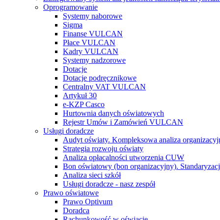
Oprogramowanie
Systemy naborowe
Sigma
Finanse VULCAN
Płace VULCAN
Kadry VULCAN
Systemy nadzorowe
Dotacje
Dotacje podręcznikowe
Centralny VAT VULCAN
Artykuł 30
e-KZP Casco
Hurtownia danych oświatowych
Rejestr Umów i Zamówień VULCAN
Usługi doradcze
Audyt oświaty. Kompleksowa analiza organizacyj
Strategia rozwoju oświaty
Analiza opłacalności utworzenia CUW
Bon oświatowy (bon organizacyjny). Standaryzacj
Analiza sieci szkół
Usługi doradcze - nasz zespół
Prawo oświatowe
Prawo Optivum
Doradca
Rachunkowość w oświacie