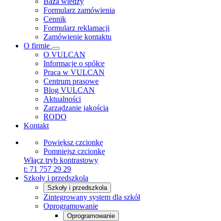
Baza wiedzy
Formularz zamówienia
Cennik
Formularz reklamacji
Zamówienie kontaktu
O firmie
O VULCAN
Informacje o spółce
Praca w VULCAN
Centrum prasowe
Blog VULCAN
Aktualności
Zarządzanie jakością
RODO
Kontakt
Powiększ czcionkę
Pomniejsz czcionkę
Włącz tryb kontrastowy
t:
71 757 29 29
Szkoły i przedszkola
Szkoły i przedszkola
Zintegrowany system dla szkół
Oprogramowanie
Oprogramowanie