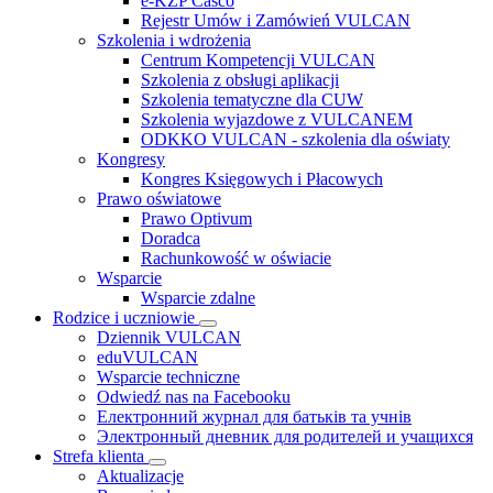
e-KZP Casco
Rejestr Umów i Zamówień VULCAN
Szkolenia i wdrożenia
Centrum Kompetencji VULCAN
Szkolenia z obsługi aplikacji
Szkolenia tematyczne dla CUW
Szkolenia wyjazdowe z VULCANEM
ODKKO VULCAN - szkolenia dla oświaty
Kongresy
Kongres Księgowych i Płacowych
Prawo oświatowe
Prawo Optivum
Doradca
Rachunkowość w oświacie
Wsparcie
Wsparcie zdalne
Rodzice i uczniowie
Dziennik VULCAN
eduVULCAN
Wsparcie techniczne
Odwiedź nas na Facebooku
Електронний журнал для батьків та учнів
Электронный дневник для родителей и учащихся
Strefa klienta
Aktualizacje