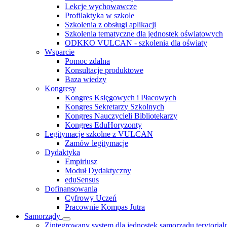
Lekcje wychowawcze
Profilaktyka w szkole
Szkolenia z obsługi aplikacji
Szkolenia tematyczne dla jednostek oświatowych
ODKKO VULCAN - szkolenia dla oświaty
Wsparcie
Pomoc zdalna
Konsultacje produktowe
Baza wiedzy
Kongresy
Kongres Księgowych i Płacowych
Kongres Sekretarzy Szkolnych
Kongres Nauczycieli Bibliotekarzy
Kongres EduHoryzonty
Legitymacje szkolne z VULCAN
Zamów legitymacje
Dydaktyka
Empiriusz
Moduł Dydaktyczny
eduSensus
Dofinansowania
Cyfrowy Uczeń
Pracownie Kompas Jutra
Samorządy
Zintegrowany system dla jednostek samorządu terytorial