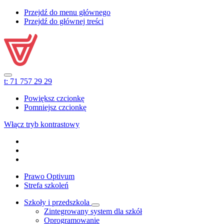
Przejdź do menu głównego
Przejdź do głównej treści
t:
71 757 29 29
Powiększ czcionkę
Pomniejsz czcionkę
Włącz tryb kontrastowy
Prawo Optivum
Strefa szkoleń
Szkoły i przedszkola
Zintegrowany system dla szkół
Oprogramowanie