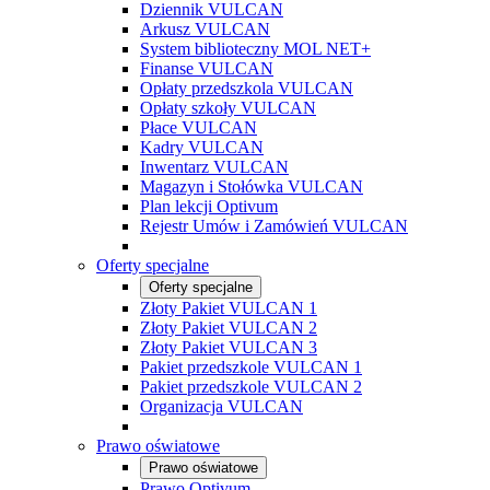
Dziennik VULCAN
Arkusz VULCAN
System biblioteczny MOL NET+
Finanse VULCAN
Opłaty przedszkola VULCAN
Opłaty szkoły VULCAN
Płace VULCAN
Kadry VULCAN
Inwentarz VULCAN
Magazyn i Stołówka VULCAN
Plan lekcji Optivum
Rejestr Umów i Zamówień VULCAN
Oferty specjalne
Oferty specjalne
Złoty Pakiet VULCAN 1
Złoty Pakiet VULCAN 2
Złoty Pakiet VULCAN 3
Pakiet przedszkole VULCAN 1
Pakiet przedszkole VULCAN 2
Organizacja VULCAN
Prawo oświatowe
Prawo oświatowe
Prawo Optivum