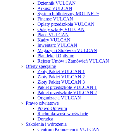
Dziennik VULCAN
Arkusz VULCAN
System biblioteczny MOL NET+
Finanse VULCAN
Opłaty przedszkola VULCAN
Opłaty szkoły VULCAN
Płace VULCAN
Kadry VULCAN
Inwentarz VULCAN
Magazyn i Stołówka VULCAN
Plan lekcji Optivum
Rejestr Umów i Zamówień VULCAN
Oferty specjalne
Złoty Pakiet VULCAN 1
Złoty Pakiet VULCAN 2
Złoty Pakiet VULCAN 3
Pakiet przedszkole VULCAN 1
Pakiet przedszkole VULCAN 2
Organizacja VULCAN
Prawo oświatowe
Prawo Optivum
Rachunkowość w oświacie
Doradca
Szkolenia i wdrożenia
Centrum Kompetencji VULCAN