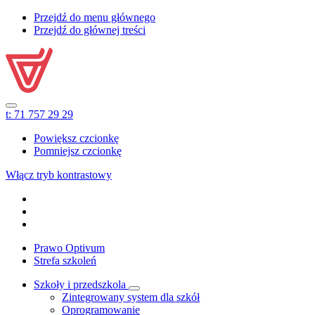
Przejdź do menu głównego
Przejdź do głównej treści
t:
71 757 29 29
Powiększ czcionkę
Pomniejsz czcionkę
Włącz tryb kontrastowy
Prawo Optivum
Strefa szkoleń
Szkoły i przedszkola
Zintegrowany system dla szkół
Oprogramowanie