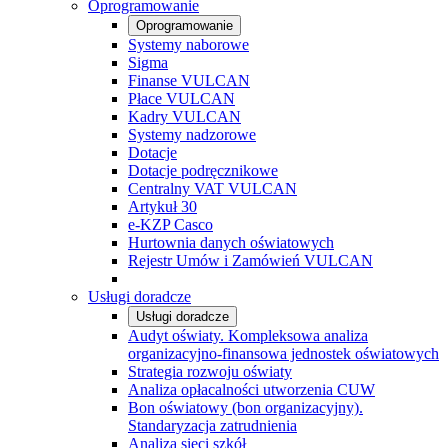
Oprogramowanie
Oprogramowanie
Systemy naborowe
Sigma
Finanse VULCAN
Płace VULCAN
Kadry VULCAN
Systemy nadzorowe
Dotacje
Dotacje podręcznikowe
Centralny VAT VULCAN
Artykuł 30
e-KZP Casco
Hurtownia danych oświatowych
Rejestr Umów i Zamówień VULCAN
Usługi doradcze
Usługi doradcze
Audyt oświaty. Kompleksowa analiza
organizacyjno-finansowa jednostek oświatowych
Strategia rozwoju oświaty
Analiza opłacalności utworzenia CUW
Bon oświatowy (bon organizacyjny).
Standaryzacja zatrudnienia
Analiza sieci szkół