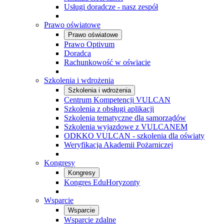
Usługi doradcze - nasz zespół
Prawo oświatowe
Prawo oświatowe
Prawo Optivum
Doradca
Rachunkowość w oświacie
Szkolenia i wdrożenia
Szkolenia i wdrożenia
Centrum Kompetencji VULCAN
Szkolenia z obsługi aplikacji
Szkolenia tematyczne dla samorządów
Szkolenia wyjazdowe z VULCANEM
ODKKO VULCAN - szkolenia dla oświaty
Weryfikacja Akademii Pożarniczej
Kongresy
Kongresy
Kongres EduHoryzonty
Wsparcie
Wsparcie
Wsparcie zdalne