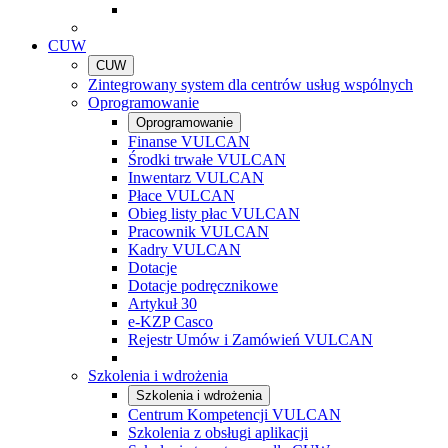
CUW
CUW
Zintegrowany system dla centrów usług wspólnych
Oprogramowanie
Oprogramowanie
Finanse VULCAN
Środki trwałe VULCAN
Inwentarz VULCAN
Płace VULCAN
Obieg listy płac VULCAN
Pracownik VULCAN
Kadry VULCAN
Dotacje
Dotacje podręcznikowe
Artykuł 30
e-KZP Casco
Rejestr Umów i Zamówień VULCAN
Szkolenia i wdrożenia
Szkolenia i wdrożenia
Centrum Kompetencji VULCAN
Szkolenia z obsługi aplikacji