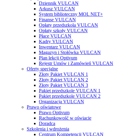
Dziennik VULCAN
Arkusz VULCAN
System biblioteczny MOL NET+
Finanse VULCAN
Opłaty przedszkola VULCAN
Opłaty szkoły VULCAN
Płace VULCAN
Kadry VULCAN
Inwentarz VULCAN
Magazyn i Stołówka VULCAN
Plan lekcji Optivum
Rejestr Umów i Zamówień VULCAN
Oferty specjalne
Złoty Pakiet VULCAN 1
Złoty Pakiet VULCAN 2
Złoty Pakiet VULCAN 3
Pakiet przedszkole VULCAN 1
Pakiet przedszkole VULCAN 2
Organizacja VULCAN
Prawo oświatowe
Prawo Optivum
Rachunkowość w oświacie
Doradca
Szkolenia i wdrożenia
Centrum Kompetencji VULCAN