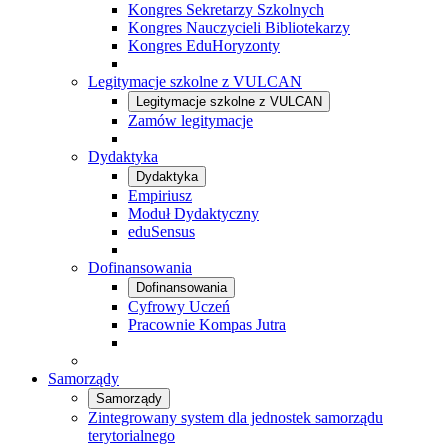
Kongres Sekretarzy Szkolnych
Kongres Nauczycieli Bibliotekarzy
Kongres EduHoryzonty
Legitymacje szkolne z VULCAN
Legitymacje szkolne z VULCAN
Zamów legitymacje
Dydaktyka
Dydaktyka
Empiriusz
Moduł Dydaktyczny
eduSensus
Dofinansowania
Dofinansowania
Cyfrowy Uczeń
Pracownie Kompas Jutra
Samorządy
Samorządy
Zintegrowany system dla jednostek samorządu
terytorialnego