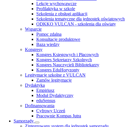
Lekcje wychowawcze
Profilaktyka w szkole
Szkolenia z obsługi aplikacji
Szkolenia tematyczne dla jednostek oświatowych
ODKKO VULCAN - szkolenia dla oświaty
Wsparcie
Pomoc zdalna
Konsultacje produktowe
Baza wiedzy
Kongresy
Kongres Księgowych i Płacowych
Kongres Sekretarzy Szkolnych
Kongres Nauczycieli Bibliotekarzy
Kongres EduHoryzonty
Legitymacje szkolne z VULCAN
Zamów legitymacje
Dydaktyka
Empiriusz
Moduł Dydaktyczny
eduSensus
Dofinansowania
Cyfrowy Uczeń
Pracownie Kompas Jutra
Samorządy
Zintegrowany system dla jednostek samorządu