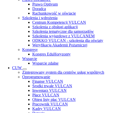
Prawo Optivum
Doradca
Rachunkowość w oświacie
Szkolenia i wdrożenia
Centrum Kompetencji VULCAN
Szkolenia z obsługi aplikacji
Szkolenia tematyczne dla samorządów
Szkolenia wyjazdowe z VULCANEM
ODKKO VULCAN - szkolenia dla oświaty
Weryfikacja Akademii Pożarniczej
Kongresy
Kongres EduHoryzonty
Wsparcie
Wsparcie zdalne
CUW
Zintegrowany system dla centrów usług wspólnych
Oprogramowanie
Finanse VULCAN
Środki trwałe VULCAN
Inwentarz VULCAN
Płace VULCAN
Obieg listy płac VULCAN
Pracownik VULCAN
Kadry VULCAN