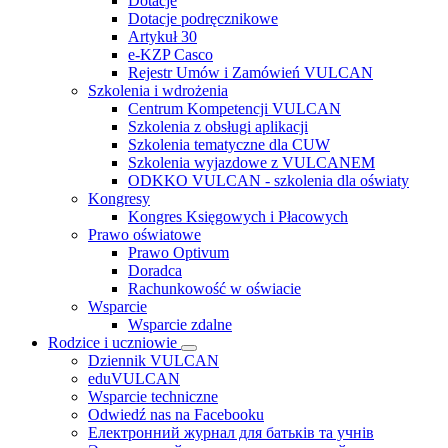
Dotacje
Dotacje podręcznikowe
Artykuł 30
e-KZP Casco
Rejestr Umów i Zamówień VULCAN
Szkolenia i wdrożenia
Centrum Kompetencji VULCAN
Szkolenia z obsługi aplikacji
Szkolenia tematyczne dla CUW
Szkolenia wyjazdowe z VULCANEM
ODKKO VULCAN - szkolenia dla oświaty
Kongresy
Kongres Księgowych i Płacowych
Prawo oświatowe
Prawo Optivum
Doradca
Rachunkowość w oświacie
Wsparcie
Wsparcie zdalne
Rodzice i uczniowie
Dziennik VULCAN
eduVULCAN
Wsparcie techniczne
Odwiedź nas na Facebooku
Електронний журнал для батьків та учнів