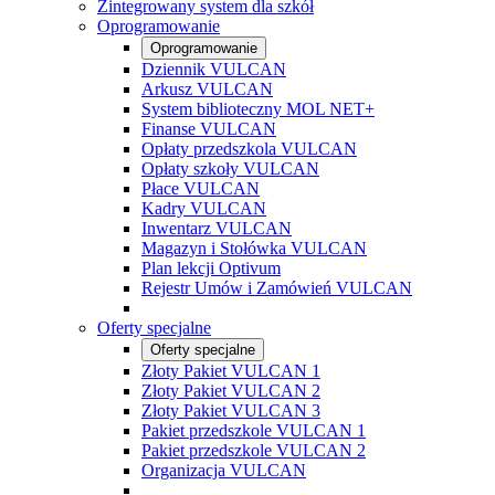
Zintegrowany system dla szkół
Oprogramowanie
Oprogramowanie
Dziennik VULCAN
Arkusz VULCAN
System biblioteczny MOL NET+
Finanse VULCAN
Opłaty przedszkola VULCAN
Opłaty szkoły VULCAN
Płace VULCAN
Kadry VULCAN
Inwentarz VULCAN
Magazyn i Stołówka VULCAN
Plan lekcji Optivum
Rejestr Umów i Zamówień VULCAN
Oferty specjalne
Oferty specjalne
Złoty Pakiet VULCAN 1
Złoty Pakiet VULCAN 2
Złoty Pakiet VULCAN 3
Pakiet przedszkole VULCAN 1
Pakiet przedszkole VULCAN 2
Organizacja VULCAN