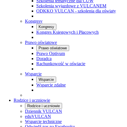
Szkolenia tematyczne dla CUW
Szkolenia wyjazdowe z VULCANEM
ODKKO VULCAN - szkolenia dla oświaty
Kongresy
Kongresy
Kongres Księgowych i Płacowych
Prawo oświatowe
Prawo oświatowe
Prawo Optivum
Doradca
Rachunkowość w oświacie
Wsparcie
Wsparcie
Wsparcie zdalne
Rodzice i uczniowie
Rodzice i uczniowie
Dziennik VULCAN
eduVULCAN
Wsparcie techniczne
Odwiedź nas na Facebooku