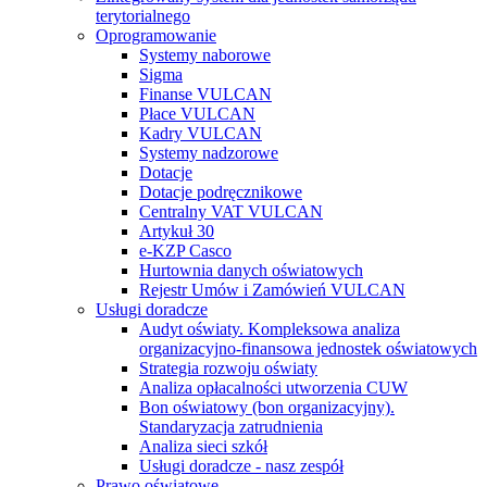
terytorialnego
Oprogramowanie
Systemy naborowe
Sigma
Finanse VULCAN
Płace VULCAN
Kadry VULCAN
Systemy nadzorowe
Dotacje
Dotacje podręcznikowe
Centralny VAT VULCAN
Artykuł 30
e-KZP Casco
Hurtownia danych oświatowych
Rejestr Umów i Zamówień VULCAN
Usługi doradcze
Audyt oświaty. Kompleksowa analiza
organizacyjno-finansowa jednostek oświatowych
Strategia rozwoju oświaty
Analiza opłacalności utworzenia CUW
Bon oświatowy (bon organizacyjny).
Standaryzacja zatrudnienia
Analiza sieci szkół
Usługi doradcze - nasz zespół
Prawo oświatowe