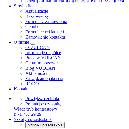
Электронный дневник для родителей и учащихся
Strefa klienta
Aktualizacje
Baza wiedzy
Formularz zamówienia
Cennik
Formularz reklamacji
Zamówienie kontaktu
O firmie
O VULCAN
Informacje o spółce
Praca w VULCAN
Centrum prasowe
Blog VULCAN
Aktualności
Zarządzanie jakością
RODO
Kontakt
Powiększ czcionkę
Pomniejsz czcionkę
Włącz tryb kontrastowy
t:
71 757 29 29
Szkoły i przedszkola
Szkoły i przedszkola