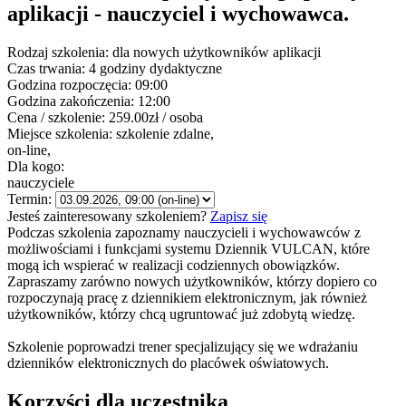
aplikacji - nauczyciel i wychowawca.
Rodzaj szkolenia:
dla nowych użytkowników aplikacji
Czas trwania:
4 godziny dydaktyczne
Godzina rozpoczęcia:
09:00
Godzina zakończenia:
12:00
Cena / szkolenie:
259.00zł / osoba
Miejsce szkolenia:
szkolenie zdalne,
on-line,
Dla kogo:
nauczyciele
Termin:
Jesteś zainteresowany szkoleniem?
Zapisz się
Podczas szkolenia zapoznamy nauczycieli i wychowawców z
możliwościami i funkcjami systemu Dziennik VULCAN, które
mogą ich wspierać w realizacji codziennych obowiązków.
Zapraszamy zarówno nowych użytkowników, którzy dopiero co
rozpoczynają pracę z dziennikiem elektronicznym, jak również
użytkowników, którzy chcą ugruntować już zdobytą wiedzę.
Szkolenie poprowadzi trener specjalizujący się we wdrażaniu
dzienników elektronicznych do placówek oświatowych.
Korzyści dla uczestnika