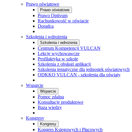
Prawo oświatowe
Prawo oświatowe
Prawo Optivum
Rachunkowość w oświacie
Doradca
Szkolenia i wdrożenia
Szkolenia i wdrożenia
Centrum Kompetencji VULCAN
Lekcje wychowawcze
Profilaktyka w szkole
Szkolenia z obsługi aplikacji
Szkolenia tematyczne dla jednostek oświatowych
ODKKO VULCAN - szkolenia dla oświaty
Wsparcie
Wsparcie
Pomoc zdalna
Konsultacje produktowe
Baza wiedzy
Kongresy
Kongresy
Kongres Księgowych i Płacowych