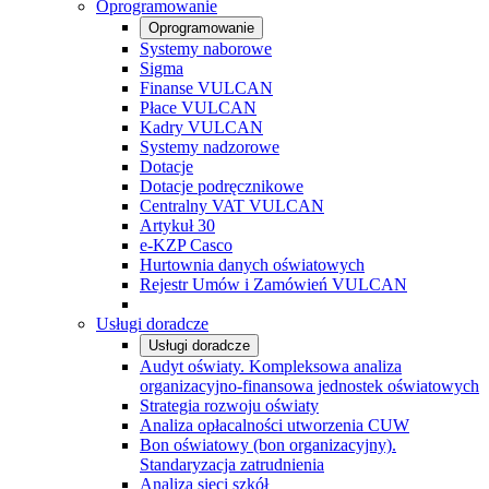
Oprogramowanie
Oprogramowanie
Systemy naborowe
Sigma
Finanse VULCAN
Płace VULCAN
Kadry VULCAN
Systemy nadzorowe
Dotacje
Dotacje podręcznikowe
Centralny VAT VULCAN
Artykuł 30
e-KZP Casco
Hurtownia danych oświatowych
Rejestr Umów i Zamówień VULCAN
Usługi doradcze
Usługi doradcze
Audyt oświaty. Kompleksowa analiza
organizacyjno-finansowa jednostek oświatowych
Strategia rozwoju oświaty
Analiza opłacalności utworzenia CUW
Bon oświatowy (bon organizacyjny).
Standaryzacja zatrudnienia
Analiza sieci szkół