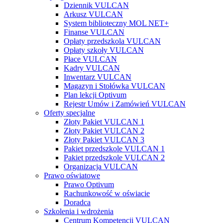
Dziennik VULCAN
Arkusz VULCAN
System biblioteczny MOL NET+
Finanse VULCAN
Opłaty przedszkola VULCAN
Opłaty szkoły VULCAN
Płace VULCAN
Kadry VULCAN
Inwentarz VULCAN
Magazyn i Stołówka VULCAN
Plan lekcji Optivum
Rejestr Umów i Zamówień VULCAN
Oferty specjalne
Złoty Pakiet VULCAN 1
Złoty Pakiet VULCAN 2
Złoty Pakiet VULCAN 3
Pakiet przedszkole VULCAN 1
Pakiet przedszkole VULCAN 2
Organizacja VULCAN
Prawo oświatowe
Prawo Optivum
Rachunkowość w oświacie
Doradca
Szkolenia i wdrożenia
Centrum Kompetencji VULCAN