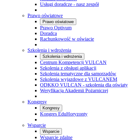
Usługi doradcze - nasz zespół
Prawo oświatowe
Prawo oświatowe
Prawo Optivum
Doradca
Rachunkowość w oświacie
Szkolenia i wdrożenia
Szkolenia i wdrożenia
Centrum Kompetencji VULCAN
Szkolenia z obsługi aplikacji
Szkolenia tematyczne dla samorządów
Szkolenia wyjazdowe z VULCANEM
ODKKO VULCAN - szkolenia dla oświaty
Weryfikacja Akademii Pożarniczej
Kongresy
Kongresy
Kongres EduHoryzonty
Wsparcie
Wsparcie
Wsparcie zdalne