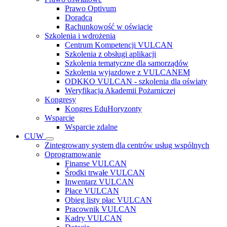
Prawo Optivum
Doradca
Rachunkowość w oświacie
Szkolenia i wdrożenia
Centrum Kompetencji VULCAN
Szkolenia z obsługi aplikacji
Szkolenia tematyczne dla samorządów
Szkolenia wyjazdowe z VULCANEM
ODKKO VULCAN - szkolenia dla oświaty
Weryfikacja Akademii Pożarniczej
Kongresy
Kongres EduHoryzonty
Wsparcie
Wsparcie zdalne
CUW
Zintegrowany system dla centrów usług wspólnych
Oprogramowanie
Finanse VULCAN
Środki trwałe VULCAN
Inwentarz VULCAN
Płace VULCAN
Obieg listy płac VULCAN
Pracownik VULCAN
Kadry VULCAN