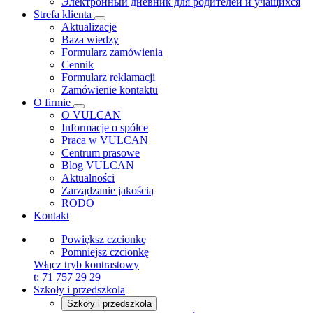
Электронный дневник для родителей и учащихся
Strefa klienta
Aktualizacje
Baza wiedzy
Formularz zamówienia
Cennik
Formularz reklamacji
Zamówienie kontaktu
O firmie
O VULCAN
Informacje o spółce
Praca w VULCAN
Centrum prasowe
Blog VULCAN
Aktualności
Zarządzanie jakością
RODO
Kontakt
Powiększ czcionkę
Pomniejsz czcionkę
Włącz tryb kontrastowy
t:
71 757 29 29
Szkoły i przedszkola
Szkoły i przedszkola