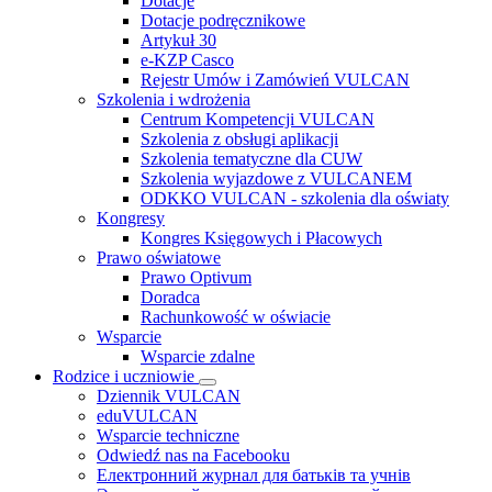
Dotacje
Dotacje podręcznikowe
Artykuł 30
e-KZP Casco
Rejestr Umów i Zamówień VULCAN
Szkolenia i wdrożenia
Centrum Kompetencji VULCAN
Szkolenia z obsługi aplikacji
Szkolenia tematyczne dla CUW
Szkolenia wyjazdowe z VULCANEM
ODKKO VULCAN - szkolenia dla oświaty
Kongresy
Kongres Księgowych i Płacowych
Prawo oświatowe
Prawo Optivum
Doradca
Rachunkowość w oświacie
Wsparcie
Wsparcie zdalne
Rodzice i uczniowie
Dziennik VULCAN
eduVULCAN
Wsparcie techniczne
Odwiedź nas na Facebooku
Електронний журнал для батьків та учнів