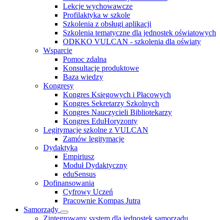
Lekcje wychowawcze
Profilaktyka w szkole
Szkolenia z obsługi aplikacji
Szkolenia tematyczne dla jednostek oświatowych
ODKKO VULCAN - szkolenia dla oświaty
Wsparcie
Pomoc zdalna
Konsultacje produktowe
Baza wiedzy
Kongresy
Kongres Księgowych i Płacowych
Kongres Sekretarzy Szkolnych
Kongres Nauczycieli Bibliotekarzy
Kongres EduHoryzonty
Legitymacje szkolne z VULCAN
Zamów legitymacje
Dydaktyka
Empiriusz
Moduł Dydaktyczny
eduSensus
Dofinansowania
Cyfrowy Uczeń
Pracownie Kompas Jutra
Samorządy
Zintegrowany system dla jednostek samorządu