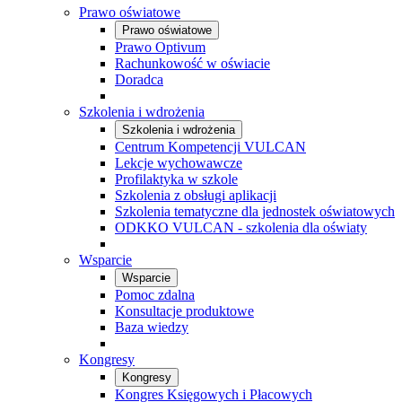
Prawo oświatowe
Prawo oświatowe
Prawo Optivum
Rachunkowość w oświacie
Doradca
Szkolenia i wdrożenia
Szkolenia i wdrożenia
Centrum Kompetencji VULCAN
Lekcje wychowawcze
Profilaktyka w szkole
Szkolenia z obsługi aplikacji
Szkolenia tematyczne dla jednostek oświatowych
ODKKO VULCAN - szkolenia dla oświaty
Wsparcie
Wsparcie
Pomoc zdalna
Konsultacje produktowe
Baza wiedzy
Kongresy
Kongresy
Kongres Księgowych i Płacowych