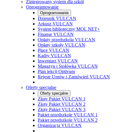
Zintegrowany system dla szkół
Oprogramowanie
Oprogramowanie
Dziennik VULCAN
Arkusz VULCAN
System biblioteczny MOL NET+
Finanse VULCAN
Opłaty przedszkola VULCAN
Opłaty szkoły VULCAN
Płace VULCAN
Kadry VULCAN
Inwentarz VULCAN
Magazyn i Stołówka VULCAN
Plan lekcji Optivum
Rejestr Umów i Zamówień VULCAN
Oferty specjalne
Oferty specjalne
Złoty Pakiet VULCAN 1
Złoty Pakiet VULCAN 2
Złoty Pakiet VULCAN 3
Pakiet przedszkole VULCAN 1
Pakiet przedszkole VULCAN 2
Organizacja VULCAN