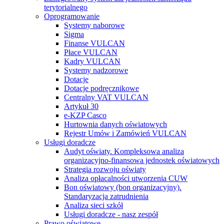
terytorialnego
Oprogramowanie
Systemy naborowe
Sigma
Finanse VULCAN
Płace VULCAN
Kadry VULCAN
Systemy nadzorowe
Dotacje
Dotacje podręcznikowe
Centralny VAT VULCAN
Artykuł 30
e-KZP Casco
Hurtownia danych oświatowych
Rejestr Umów i Zamówień VULCAN
Usługi doradcze
Audyt oświaty. Kompleksowa analiza
organizacyjno-finansowa jednostek oświatowych
Strategia rozwoju oświaty
Analiza opłacalności utworzenia CUW
Bon oświatowy (bon organizacyjny).
Standaryzacja zatrudnienia
Analiza sieci szkół
Usługi doradcze - nasz zespół
Prawo oświatowe