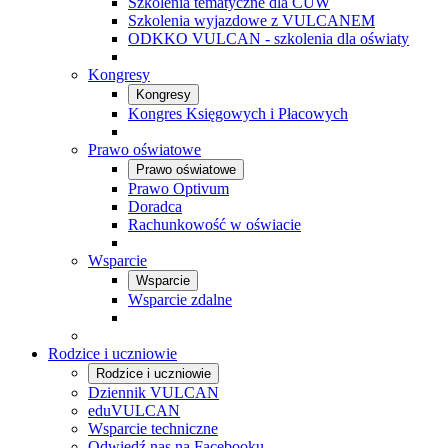
Szkolenia tematyczne dla CUW
Szkolenia wyjazdowe z VULCANEM
ODKKO VULCAN - szkolenia dla oświaty
Kongresy
Kongresy
Kongres Księgowych i Płacowych
Prawo oświatowe
Prawo oświatowe
Prawo Optivum
Doradca
Rachunkowość w oświacie
Wsparcie
Wsparcie
Wsparcie zdalne
Rodzice i uczniowie
Rodzice i uczniowie
Dziennik VULCAN
eduVULCAN
Wsparcie techniczne
Odwiedź nas na Facebooku