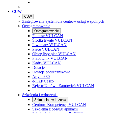
CUW
CUW
Zintegrowany system dla centrów usług wspólnych
Oprogramowanie
Oprogramowanie
Finanse VULCAN
Środki trwałe VULCAN
Inwentarz VULCAN
Płace VULCAN
Obieg listy płac VULCAN
Pracownik VULCAN
Kadry VULCAN
Dotacje
Dotacje podręcznikowe
Artykuł 30
e-KZP Casco
Rejestr Umów i Zamówień VULCAN
Szkolenia i wdrożenia
Szkolenia i wdrożenia
Centrum Kompetencji VULCAN
Szkolenia z obsługi aplikacji