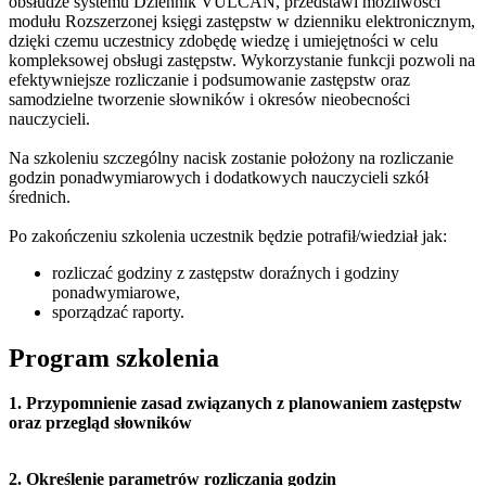
obsłudze systemu Dziennik VULCAN, przedstawi możliwości
modułu Rozszerzonej księgi zastępstw w dzienniku elektronicznym,
dzięki czemu uczestnicy zdobędę wiedzę i umiejętności w celu
kompleksowej obsługi zastępstw. Wykorzystanie funkcji pozwoli na
efektywniejsze rozliczanie i podsumowanie zastępstw oraz
samodzielne tworzenie słowników i okresów nieobecności
nauczycieli.
Na szkoleniu szczególny nacisk zostanie położony na rozliczanie
godzin ponadwymiarowych i dodatkowych nauczycieli szkół
średnich.
Po zakończeniu szkolenia uczestnik będzie potrafił/wiedział jak:
rozliczać godziny z zastępstw doraźnych i godziny
ponadwymiarowe,
sporządzać raporty.
Program szkolenia
1. Przypomnienie zasad związanych z planowaniem zastępstw
oraz przegląd słowników
2. Określenie parametrów rozliczania godzin