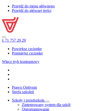
Przejdź do menu głównego
Przejdź do głównej treści
t:
71 757 29 29
Powiększ czcionkę
Pomniejsz czcionkę
Włącz tryb kontrastowy
Prawo Optivum
Strefa szkoleń
Szkoły i przedszkola
Zintegrowany system dla szkół
Oprogramowanie