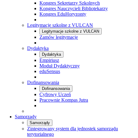
Kongres Sekretarzy Szkolnych
Kongres Nauczycieli Bibliotekarzy
Kongres EduHoryzonty
Legitymacje szkolne z VULCAN
Legitymacje szkolne z VULCAN
Zamów legitymacje
Dydaktyka
Dydaktyka
Empiriusz
Moduł Dydaktyczny
eduSensus
Dofinansowania
Dofinansowania
Cyfrowy Uczeń
Pracownie Kompas Jutra
Samorządy
Samorządy
Zintegrowany system dla jednostek samorządu
terytorialnego