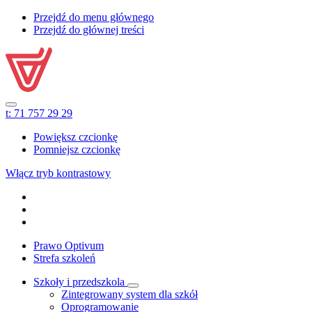
Przejdź do menu głównego
Przejdź do głównej treści
t:
71 757 29 29
Powiększ czcionkę
Pomniejsz czcionkę
Włącz tryb kontrastowy
Prawo Optivum
Strefa szkoleń
Szkoły i przedszkola
Zintegrowany system dla szkół
Oprogramowanie