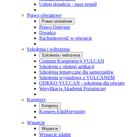
Usługi doradcze - nasz zespół
Prawo oświatowe
Prawo oświatowe
Prawo Optivum
Doradca
Rachunkowość w oświacie
Szkolenia i wdrożenia
Szkolenia i wdrożenia
Centrum Kompetencji VULCAN
Szkolenia z obsługi aplikacji
Szkolenia tematyczne dla samorządów
Szkolenia wyjazdowe z VULCANEM
ODKKO VULCAN - szkolenia dla oświaty
Weryfikacja Akademii Pożarniczej
Kongresy
Kongresy
Kongres EduHoryzonty
Wsparcie
Wsparcie
Wsparcie zdalne