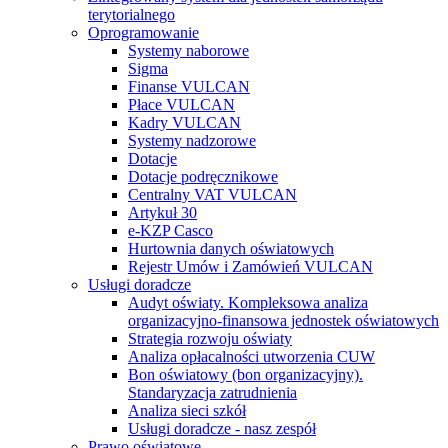
terytorialnego
Oprogramowanie
Systemy naborowe
Sigma
Finanse VULCAN
Płace VULCAN
Kadry VULCAN
Systemy nadzorowe
Dotacje
Dotacje podręcznikowe
Centralny VAT VULCAN
Artykuł 30
e-KZP Casco
Hurtownia danych oświatowych
Rejestr Umów i Zamówień VULCAN
Usługi doradcze
Audyt oświaty. Kompleksowa analiza
organizacyjno-finansowa jednostek oświatowych
Strategia rozwoju oświaty
Analiza opłacalności utworzenia CUW
Bon oświatowy (bon organizacyjny).
Standaryzacja zatrudnienia
Analiza sieci szkół
Usługi doradcze - nasz zespół
Prawo oświatowe