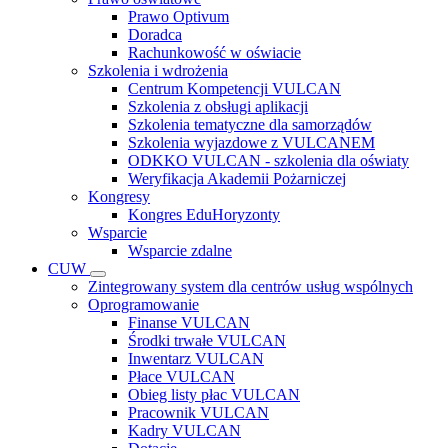
Prawo Optivum
Doradca
Rachunkowość w oświacie
Szkolenia i wdrożenia
Centrum Kompetencji VULCAN
Szkolenia z obsługi aplikacji
Szkolenia tematyczne dla samorządów
Szkolenia wyjazdowe z VULCANEM
ODKKO VULCAN - szkolenia dla oświaty
Weryfikacja Akademii Pożarniczej
Kongresy
Kongres EduHoryzonty
Wsparcie
Wsparcie zdalne
CUW
Zintegrowany system dla centrów usług wspólnych
Oprogramowanie
Finanse VULCAN
Środki trwałe VULCAN
Inwentarz VULCAN
Płace VULCAN
Obieg listy płac VULCAN
Pracownik VULCAN
Kadry VULCAN