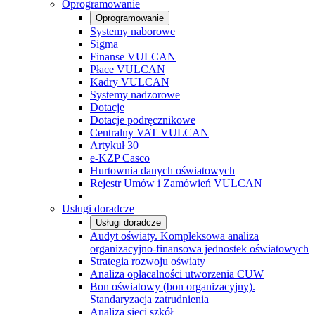
Oprogramowanie
Oprogramowanie
Systemy naborowe
Sigma
Finanse VULCAN
Płace VULCAN
Kadry VULCAN
Systemy nadzorowe
Dotacje
Dotacje podręcznikowe
Centralny VAT VULCAN
Artykuł 30
e-KZP Casco
Hurtownia danych oświatowych
Rejestr Umów i Zamówień VULCAN
Usługi doradcze
Usługi doradcze
Audyt oświaty. Kompleksowa analiza
organizacyjno-finansowa jednostek oświatowych
Strategia rozwoju oświaty
Analiza opłacalności utworzenia CUW
Bon oświatowy (bon organizacyjny).
Standaryzacja zatrudnienia
Analiza sieci szkół