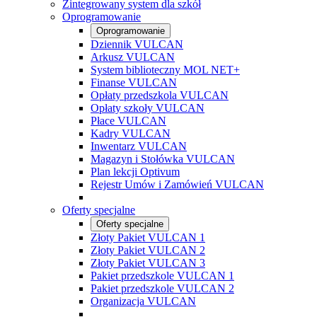
Zintegrowany system dla szkół
Oprogramowanie
Oprogramowanie
Dziennik VULCAN
Arkusz VULCAN
System biblioteczny MOL NET+
Finanse VULCAN
Opłaty przedszkola VULCAN
Opłaty szkoły VULCAN
Płace VULCAN
Kadry VULCAN
Inwentarz VULCAN
Magazyn i Stołówka VULCAN
Plan lekcji Optivum
Rejestr Umów i Zamówień VULCAN
Oferty specjalne
Oferty specjalne
Złoty Pakiet VULCAN 1
Złoty Pakiet VULCAN 2
Złoty Pakiet VULCAN 3
Pakiet przedszkole VULCAN 1
Pakiet przedszkole VULCAN 2
Organizacja VULCAN