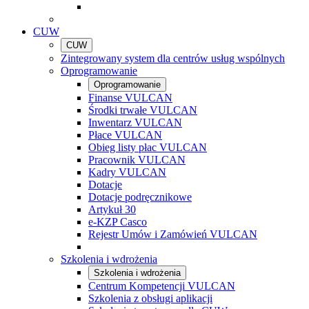
CUW
CUW
Zintegrowany system dla centrów usług wspólnych
Oprogramowanie
Oprogramowanie
Finanse VULCAN
Środki trwałe VULCAN
Inwentarz VULCAN
Płace VULCAN
Obieg listy płac VULCAN
Pracownik VULCAN
Kadry VULCAN
Dotacje
Dotacje podręcznikowe
Artykuł 30
e-KZP Casco
Rejestr Umów i Zamówień VULCAN
Szkolenia i wdrożenia
Szkolenia i wdrożenia
Centrum Kompetencji VULCAN
Szkolenia z obsługi aplikacji