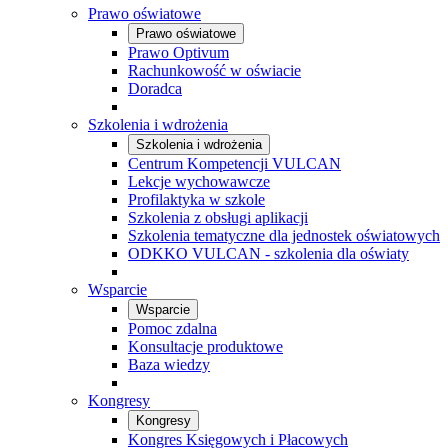
Prawo oświatowe
Prawo oświatowe
Prawo Optivum
Rachunkowość w oświacie
Doradca
Szkolenia i wdrożenia
Szkolenia i wdrożenia
Centrum Kompetencji VULCAN
Lekcje wychowawcze
Profilaktyka w szkole
Szkolenia z obsługi aplikacji
Szkolenia tematyczne dla jednostek oświatowych
ODKKO VULCAN - szkolenia dla oświaty
Wsparcie
Wsparcie
Pomoc zdalna
Konsultacje produktowe
Baza wiedzy
Kongresy
Kongresy
Kongres Księgowych i Płacowych