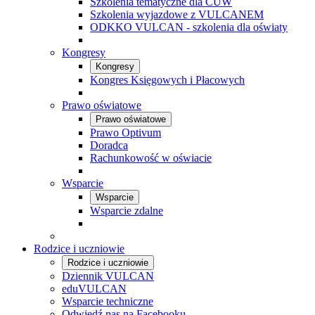
Szkolenia tematyczne dla CUW
Szkolenia wyjazdowe z VULCANEM
ODKKO VULCAN - szkolenia dla oświaty
Kongresy
Kongresy
Kongres Księgowych i Płacowych
Prawo oświatowe
Prawo oświatowe
Prawo Optivum
Doradca
Rachunkowość w oświacie
Wsparcie
Wsparcie
Wsparcie zdalne
Rodzice i uczniowie
Rodzice i uczniowie
Dziennik VULCAN
eduVULCAN
Wsparcie techniczne
Odwiedź nas na Facebooku