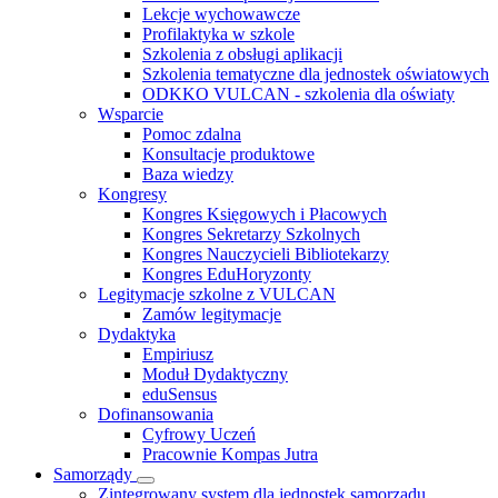
Lekcje wychowawcze
Profilaktyka w szkole
Szkolenia z obsługi aplikacji
Szkolenia tematyczne dla jednostek oświatowych
ODKKO VULCAN - szkolenia dla oświaty
Wsparcie
Pomoc zdalna
Konsultacje produktowe
Baza wiedzy
Kongresy
Kongres Księgowych i Płacowych
Kongres Sekretarzy Szkolnych
Kongres Nauczycieli Bibliotekarzy
Kongres EduHoryzonty
Legitymacje szkolne z VULCAN
Zamów legitymacje
Dydaktyka
Empiriusz
Moduł Dydaktyczny
eduSensus
Dofinansowania
Cyfrowy Uczeń
Pracownie Kompas Jutra
Samorządy
Zintegrowany system dla jednostek samorządu