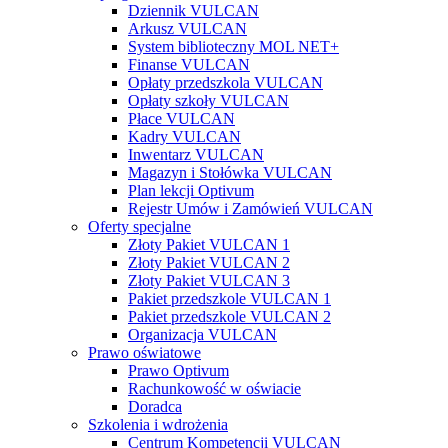
Dziennik VULCAN
Arkusz VULCAN
System biblioteczny MOL NET+
Finanse VULCAN
Opłaty przedszkola VULCAN
Opłaty szkoły VULCAN
Płace VULCAN
Kadry VULCAN
Inwentarz VULCAN
Magazyn i Stołówka VULCAN
Plan lekcji Optivum
Rejestr Umów i Zamówień VULCAN
Oferty specjalne
Złoty Pakiet VULCAN 1
Złoty Pakiet VULCAN 2
Złoty Pakiet VULCAN 3
Pakiet przedszkole VULCAN 1
Pakiet przedszkole VULCAN 2
Organizacja VULCAN
Prawo oświatowe
Prawo Optivum
Rachunkowość w oświacie
Doradca
Szkolenia i wdrożenia
Centrum Kompetencji VULCAN