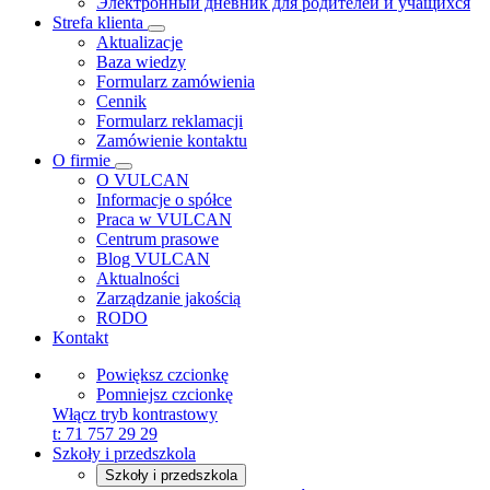
Электронный дневник для родителей и учащихся
Strefa klienta
Aktualizacje
Baza wiedzy
Formularz zamówienia
Cennik
Formularz reklamacji
Zamówienie kontaktu
O firmie
O VULCAN
Informacje o spółce
Praca w VULCAN
Centrum prasowe
Blog VULCAN
Aktualności
Zarządzanie jakością
RODO
Kontakt
Powiększ czcionkę
Pomniejsz czcionkę
Włącz tryb kontrastowy
t:
71 757 29 29
Szkoły i przedszkola
Szkoły i przedszkola