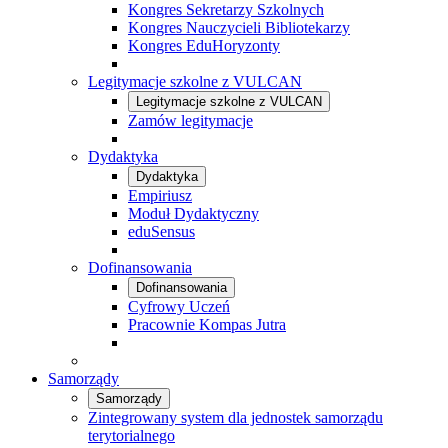
Kongres Sekretarzy Szkolnych
Kongres Nauczycieli Bibliotekarzy
Kongres EduHoryzonty
Legitymacje szkolne z VULCAN
Legitymacje szkolne z VULCAN
Zamów legitymacje
Dydaktyka
Dydaktyka
Empiriusz
Moduł Dydaktyczny
eduSensus
Dofinansowania
Dofinansowania
Cyfrowy Uczeń
Pracownie Kompas Jutra
Samorządy
Samorządy
Zintegrowany system dla jednostek samorządu
terytorialnego