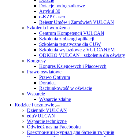
Dotacje
Dotacje podręcznikowe
Artykuł 30
e-KZP Casco
Rejestr Umów i Zamówień VULCAN
Szkolenia i wdrożenia
Centrum Kompetencji VULCAN
Szkolenia z obsługi aplikacji
Szkolenia tematyczne dla CUW
Szkolenia wyjazdowe z VULCANEM
ODKKO VULCAN - szkolenia dla oświaty
Kongresy
Kongres Księgowych i Płacowych
Prawo oświatowe
Prawo Optivum
Doradca
Rachunkowość w oświacie
Wsparcie
Wsparcie zdalne
Rodzice i uczniowie
Dziennik VULCAN
eduVULCAN
Wsparcie techniczne
Odwiedź nas na Facebooku
Електронний журнал для батьків та учнів