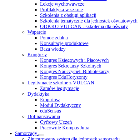
Lekcje wychowawcze
Profilaktyka w szkole
Szkolenia z obsługi aplikacji
Szkolenia tematyczne dla jednostek oświatowych
ODKKO VULCAN - szkolenia dla oświaty
Wsparcie
Pomoc zdalna
Konsultacje produktowe
Baza wiedzy
Kongresy
Kongres Księgowych i Płacowych
Kongres Sekretarzy Szkolnych
Kongres Nauczycieli Bibliotekarzy
Kongres EduHoryzonty
Legitymacje szkolne z VULCAN
Zamów legitymacje
Dydaktyka
Empiriusz
Moduł Dydaktyczny
eduSensus
Dofinansowania
Cyfrowy Uczeń
Pracownie Kompas Jutra
Samorządy
Zintegrowany system dla jednostek samorządu