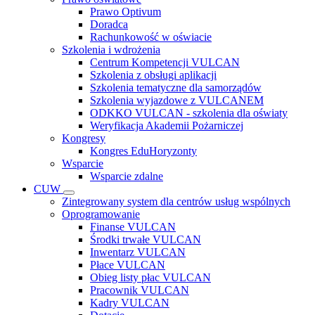
Prawo Optivum
Doradca
Rachunkowość w oświacie
Szkolenia i wdrożenia
Centrum Kompetencji VULCAN
Szkolenia z obsługi aplikacji
Szkolenia tematyczne dla samorządów
Szkolenia wyjazdowe z VULCANEM
ODKKO VULCAN - szkolenia dla oświaty
Weryfikacja Akademii Pożarniczej
Kongresy
Kongres EduHoryzonty
Wsparcie
Wsparcie zdalne
CUW
Zintegrowany system dla centrów usług wspólnych
Oprogramowanie
Finanse VULCAN
Środki trwałe VULCAN
Inwentarz VULCAN
Płace VULCAN
Obieg listy płac VULCAN
Pracownik VULCAN
Kadry VULCAN