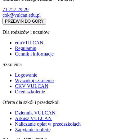
71 757 29 29
cok@vulcan.edu.pl
PRZEWIŃ DO GÓRY
Dla rodziców i uczniów
eduVULCAN
Regulamin
Cennik i informacje
Szkolenia
Logowanie
Wyszukaj szkolenie
CKV VULCAN
Oceń szkolenie
Oferta dla szkół i przedszkoli
Dziennik VULCAN
Arkusz VULCAN
Naliczanie opłat w przedszkolach
Zapytanie o ofertę