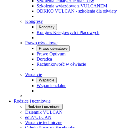
Szkolenia tematyczne dla CUW
Szkolenia wyjazdowe z VULCANEM
ODKKO VULCAN - szkolenia dla oświaty
Kongresy
Kongresy
Kongres Księgowych i Płacowych
Prawo oświatowe
Prawo oświatowe
Prawo Optivum
Doradca
Rachunkowość w oświacie
Wsparcie
Wsparcie
Wsparcie zdalne
Rodzice i uczniowie
Rodzice i uczniowie
Dziennik VULCAN
eduVULCAN
Wsparcie techniczne
Odwiedź nas na Facebooku