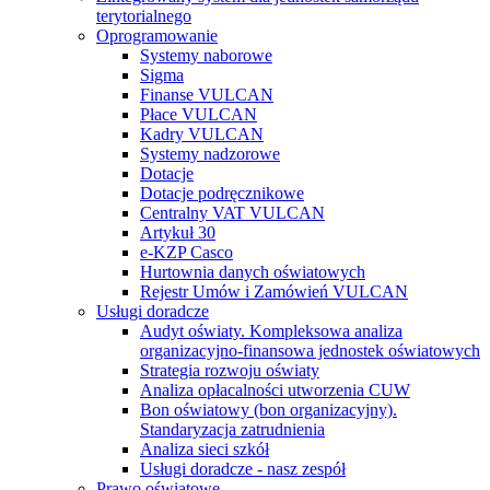
terytorialnego
Oprogramowanie
Systemy naborowe
Sigma
Finanse VULCAN
Płace VULCAN
Kadry VULCAN
Systemy nadzorowe
Dotacje
Dotacje podręcznikowe
Centralny VAT VULCAN
Artykuł 30
e-KZP Casco
Hurtownia danych oświatowych
Rejestr Umów i Zamówień VULCAN
Usługi doradcze
Audyt oświaty. Kompleksowa analiza
organizacyjno-finansowa jednostek oświatowych
Strategia rozwoju oświaty
Analiza opłacalności utworzenia CUW
Bon oświatowy (bon organizacyjny).
Standaryzacja zatrudnienia
Analiza sieci szkół
Usługi doradcze - nasz zespół
Prawo oświatowe