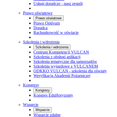
Usługi doradcze - nasz zespół
Prawo oświatowe
Prawo oświatowe
Prawo Optivum
Doradca
Rachunkowość w oświacie
Szkolenia i wdrożenia
Szkolenia i wdrożenia
Centrum Kompetencji VULCAN
Szkolenia z obsługi aplikacji
Szkolenia tematyczne dla samorządów
Szkolenia wyjazdowe z VULCANEM
ODKKO VULCAN - szkolenia dla oświaty
Weryfikacja Akademii Pożarniczej
Kongresy
Kongresy
Kongres EduHoryzonty
Wsparcie
Wsparcie
Wsparcie zdalne