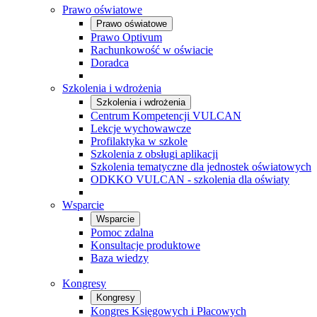
Prawo oświatowe
Prawo oświatowe
Prawo Optivum
Rachunkowość w oświacie
Doradca
Szkolenia i wdrożenia
Szkolenia i wdrożenia
Centrum Kompetencji VULCAN
Lekcje wychowawcze
Profilaktyka w szkole
Szkolenia z obsługi aplikacji
Szkolenia tematyczne dla jednostek oświatowych
ODKKO VULCAN - szkolenia dla oświaty
Wsparcie
Wsparcie
Pomoc zdalna
Konsultacje produktowe
Baza wiedzy
Kongresy
Kongresy
Kongres Księgowych i Płacowych