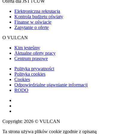
Oferta dla JST i CUW
Elektroniczna rekrutacja
Kontrola budżetu oświaty
Finanse w oświacie
Zapytanie o ofertę
O VULCAN
Kim jesteśmy
Aktualne oferty pracy
Centrum prasowe
Polityka prywatności
Polityka cookies
Cookies
Odpowiedzialne ujawnianie informacji
RODO
Copyright: 2026 © VULCAN
Ta strona używa plików cookie zgodnie z opisaną
polityką