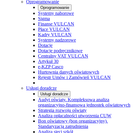
Oprogramowanie
Oprogramowanie
Systemy naborowe
Sigma
Finanse VULCAN
Płace VULCAN
Kadry VULCAN
Systemy nadzorowe
Dotacje
Dotacje podręcznikowe
Centralny VAT VULCAN
Artykuł 30
e-KZP Casco
Hurtownia danych oświatowych
Rejestr Umów i Zamówień VULCAN
Usługi doradcze
Usługi doradcze
Audyt oświaty. Kompleksowa analiza
organizacyjno-finansowa jednostek oświatowych
Strategia rozwoju oświaty
Analiza opłacalności utworzenia CUW
Bon oświatowy (bon organizacyjny).
Standaryzacja zatrudnienia
Analiza sieci szkół