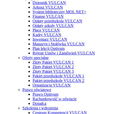
Dziennik VULCAN
Arkusz VULCAN
System biblioteczny MOL NET+
Finanse VULCAN
Opłaty przedszkola VULCAN
Opłaty szkoły VULCAN
Płace VULCAN
Kadry VULCAN
Inwentarz VULCAN
Magazyn i Stołówka VULCAN
Plan lekcji Optivum
Rejestr Umów i Zamówień VULCAN
Oferty specjalne
Złoty Pakiet VULCAN 1
Złoty Pakiet VULCAN 2
Złoty Pakiet VULCAN 3
Pakiet przedszkole VULCAN 1
Pakiet przedszkole VULCAN 2
Organizacja VULCAN
Prawo oświatowe
Prawo Optivum
Rachunkowość w oświacie
Doradca
Szkolenia i wdrożenia
Centrum Kompetencji VULCAN