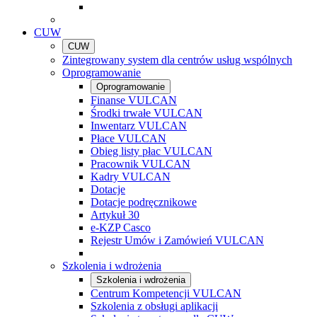
CUW
CUW
Zintegrowany system dla centrów usług wspólnych
Oprogramowanie
Oprogramowanie
Finanse VULCAN
Środki trwałe VULCAN
Inwentarz VULCAN
Płace VULCAN
Obieg listy płac VULCAN
Pracownik VULCAN
Kadry VULCAN
Dotacje
Dotacje podręcznikowe
Artykuł 30
e-KZP Casco
Rejestr Umów i Zamówień VULCAN
Szkolenia i wdrożenia
Szkolenia i wdrożenia
Centrum Kompetencji VULCAN
Szkolenia z obsługi aplikacji