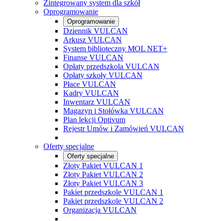
Zintegrowany system dla szkół
Oprogramowanie
Oprogramowanie
Dziennik VULCAN
Arkusz VULCAN
System biblioteczny MOL NET+
Finanse VULCAN
Opłaty przedszkola VULCAN
Opłaty szkoły VULCAN
Płace VULCAN
Kadry VULCAN
Inwentarz VULCAN
Magazyn i Stołówka VULCAN
Plan lekcji Optivum
Rejestr Umów i Zamówień VULCAN
Oferty specjalne
Oferty specjalne
Złoty Pakiet VULCAN 1
Złoty Pakiet VULCAN 2
Złoty Pakiet VULCAN 3
Pakiet przedszkole VULCAN 1
Pakiet przedszkole VULCAN 2
Organizacja VULCAN