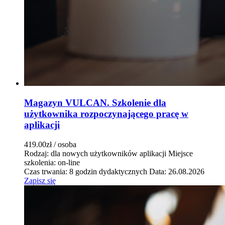
Magazyn VULCAN. Szkolenie dla
użytkownika rozpoczynającego pracę w
aplikacji
419.00zł
/ osoba
Rodzaj: dla nowych użytkowników aplikacji
Miejsce
szkolenia: on-line
Czas trwania: 8 godzin dydaktycznych
Data: 26.08.2026
Zapisz się