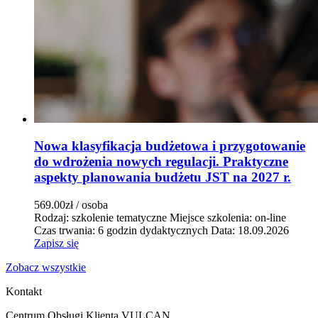
Nowa klasyfikacja budżetowa i przygotowanie
do wdrożenia nowych regulacji. Praktyczne
aspekty planowania budżetu JST na 2027 r.
569.00zł
/ osoba
Rodzaj: szkolenie tematyczne
Miejsce szkolenia: on-line
Czas trwania: 6 godzin dydaktycznych
Data: 18.09.2026
Zapisz się
Zobacz wszystkie
Kontakt
Centrum Obsługi Klienta VULCAN