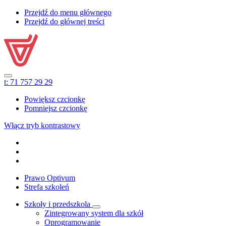
Przejdź do menu głównego
Przejdź do głównej treści
t:
71 757 29 29
Powiększ czcionkę
Pomniejsz czcionkę
Włącz tryb kontrastowy
Prawo Optivum
Strefa szkoleń
Szkoły i przedszkola
Zintegrowany system dla szkół
Oprogramowanie