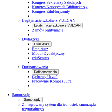
Kongres Sekretarzy Szkolnych
Kongres Nauczycieli Bibliotekarzy
Kongres EduHoryzonty
Legitymacje szkolne z VULCAN
Legitymacje szkolne z VULCAN
Zamów legitymacje
Dydaktyka
Dydaktyka
Empiriusz
Moduł Dydaktyczny
eduSensus
Dofinansowania
Dofinansowania
Cyfrowy Uczeń
Pracownie Kompas Jutra
Samorządy
Samorządy
Zintegrowany system dla jednostek samorządu
terytorialnego