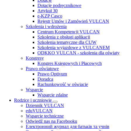
Dotacje
Dotacje podręcznikowe
Artykuł 30
e-KZP Casco
Rejestr Umów i Zamówień VULCAN
Szkolenia i wdrożenia
Centrum Kompetencji VULCAN
Szkolenia z obsługi aplikacji
Szkolenia tematyczne dla CUW
Szkolenia wyjazdowe z VULCANEM
ODKKO VULCAN - szkolenia dla oświaty
Kongresy
Kongres Księgowych i Płacowych
Prawo oświatowe
Prawo Optivum
Doradca
Rachunkowość w oświacie
Wsparcie
Wsparcie zdalne
Rodzice i uczniowie
Dziennik VULCAN
eduVULCAN
Wsparcie techniczne
Odwiedź nas na Facebooku
Електронний журнал для батьків та учнів