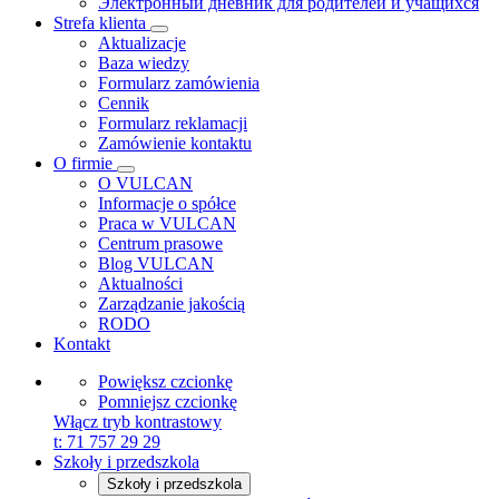
Электронный дневник для родителей и учащихся
Strefa klienta
Aktualizacje
Baza wiedzy
Formularz zamówienia
Cennik
Formularz reklamacji
Zamówienie kontaktu
O firmie
O VULCAN
Informacje o spółce
Praca w VULCAN
Centrum prasowe
Blog VULCAN
Aktualności
Zarządzanie jakością
RODO
Kontakt
Powiększ czcionkę
Pomniejsz czcionkę
Włącz tryb kontrastowy
t:
71 757 29 29
Szkoły i przedszkola
Szkoły i przedszkola