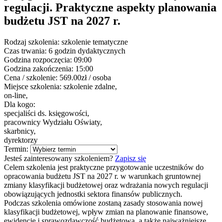
regulacji. Praktyczne aspekty planowania
budżetu JST na 2027 r.
Rodzaj szkolenia:
szkolenie tematyczne
Czas trwania:
6 godzin dydaktycznych
Godzina rozpoczęcia:
09:00
Godzina zakończenia:
15:00
Cena / szkolenie:
569.00zł / osoba
Miejsce szkolenia:
szkolenie zdalne,
on-line,
Dla kogo:
specjaliści ds. księgowości,
pracownicy Wydziału Oświaty,
skarbnicy,
dyrektorzy
Termin:
Jesteś zainteresowany szkoleniem?
Zapisz się
Celem szkolenia jest praktyczne przygotowanie uczestników do
opracowania budżetu JST na 2027 r. w warunkach gruntownej
zmiany klasyfikacji budżetowej oraz wdrażania nowych regulacji
obowiązujących jednostki sektora finansów publicznych.
Podczas szkolenia omówione zostaną zasady stosowania nowej
klasyfikacji budżetowej, wpływ zmian na planowanie finansowe,
ewidencję i sprawozdawczość budżetową, a także najważniejsze