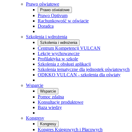
Prawo oświatowe
Prawo oświatowe
Prawo Optivum
Rachunkowość w oświacie
Doradca
Szkolenia i wdrożenia
Szkolenia i wdrożenia
Centrum Kompetencji VULCAN
Lekcje wychowawcze
Profilaktyka w szkole
Szkolenia z obsługi aplikacji
Szkolenia tematyczne dla jednostek oświatowych
ODKKO VULCAN - szkolenia dla oświaty
Wsparcie
Wsparcie
Pomoc zdalna
Konsultacje produktowe
Baza wiedzy
Kongresy
Kongresy
Kongres Księgowych i Płacowych