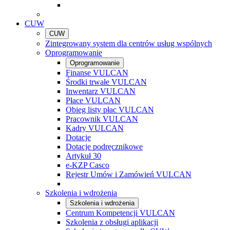
CUW
CUW
Zintegrowany system dla centrów usług wspólnych
Oprogramowanie
Oprogramowanie
Finanse VULCAN
Środki trwałe VULCAN
Inwentarz VULCAN
Płace VULCAN
Obieg listy płac VULCAN
Pracownik VULCAN
Kadry VULCAN
Dotacje
Dotacje podręcznikowe
Artykuł 30
e-KZP Casco
Rejestr Umów i Zamówień VULCAN
Szkolenia i wdrożenia
Szkolenia i wdrożenia
Centrum Kompetencji VULCAN
Szkolenia z obsługi aplikacji