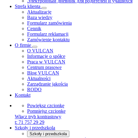
Электронный дневник для родителей и учащихся
Strefa klienta
Aktualizacje
Baza wiedzy
Formularz zamówienia
Cennik
Formularz reklamacji
Zamówienie kontaktu
O firmie
O VULCAN
Informacje o spółce
Praca w VULCAN
Centrum prasowe
Blog VULCAN
Aktualności
Zarządzanie jakością
RODO
Kontakt
Powiększ czcionkę
Pomniejsz czcionkę
Włącz tryb kontrastowy
t:
71 757 29 29
Szkoły i przedszkola
Szkoły i przedszkola