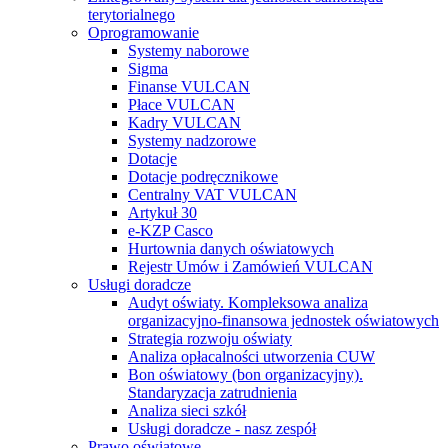
terytorialnego
Oprogramowanie
Systemy naborowe
Sigma
Finanse VULCAN
Płace VULCAN
Kadry VULCAN
Systemy nadzorowe
Dotacje
Dotacje podręcznikowe
Centralny VAT VULCAN
Artykuł 30
e-KZP Casco
Hurtownia danych oświatowych
Rejestr Umów i Zamówień VULCAN
Usługi doradcze
Audyt oświaty. Kompleksowa analiza
organizacyjno-finansowa jednostek oświatowych
Strategia rozwoju oświaty
Analiza opłacalności utworzenia CUW
Bon oświatowy (bon organizacyjny).
Standaryzacja zatrudnienia
Analiza sieci szkół
Usługi doradcze - nasz zespół
Prawo oświatowe