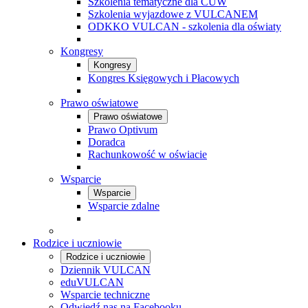
Szkolenia tematyczne dla CUW
Szkolenia wyjazdowe z VULCANEM
ODKKO VULCAN - szkolenia dla oświaty
Kongresy
Kongresy
Kongres Księgowych i Płacowych
Prawo oświatowe
Prawo oświatowe
Prawo Optivum
Doradca
Rachunkowość w oświacie
Wsparcie
Wsparcie
Wsparcie zdalne
Rodzice i uczniowie
Rodzice i uczniowie
Dziennik VULCAN
eduVULCAN
Wsparcie techniczne
Odwiedź nas na Facebooku