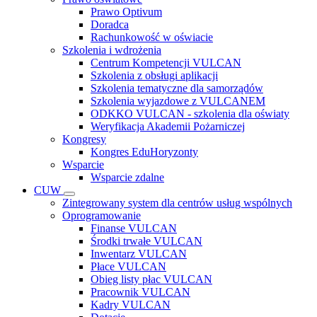
Prawo Optivum
Doradca
Rachunkowość w oświacie
Szkolenia i wdrożenia
Centrum Kompetencji VULCAN
Szkolenia z obsługi aplikacji
Szkolenia tematyczne dla samorządów
Szkolenia wyjazdowe z VULCANEM
ODKKO VULCAN - szkolenia dla oświaty
Weryfikacja Akademii Pożarniczej
Kongresy
Kongres EduHoryzonty
Wsparcie
Wsparcie zdalne
CUW
Zintegrowany system dla centrów usług wspólnych
Oprogramowanie
Finanse VULCAN
Środki trwałe VULCAN
Inwentarz VULCAN
Płace VULCAN
Obieg listy płac VULCAN
Pracownik VULCAN
Kadry VULCAN