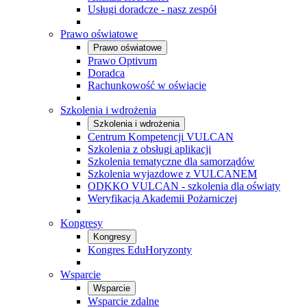
Usługi doradcze - nasz zespół
Prawo oświatowe
Prawo oświatowe
Prawo Optivum
Doradca
Rachunkowość w oświacie
Szkolenia i wdrożenia
Szkolenia i wdrożenia
Centrum Kompetencji VULCAN
Szkolenia z obsługi aplikacji
Szkolenia tematyczne dla samorządów
Szkolenia wyjazdowe z VULCANEM
ODKKO VULCAN - szkolenia dla oświaty
Weryfikacja Akademii Pożarniczej
Kongresy
Kongresy
Kongres EduHoryzonty
Wsparcie
Wsparcie
Wsparcie zdalne