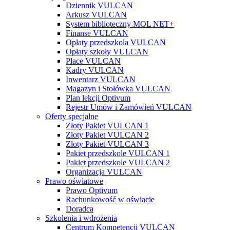
Dziennik VULCAN
Arkusz VULCAN
System biblioteczny MOL NET+
Finanse VULCAN
Opłaty przedszkola VULCAN
Opłaty szkoły VULCAN
Płace VULCAN
Kadry VULCAN
Inwentarz VULCAN
Magazyn i Stołówka VULCAN
Plan lekcji Optivum
Rejestr Umów i Zamówień VULCAN
Oferty specjalne
Złoty Pakiet VULCAN 1
Złoty Pakiet VULCAN 2
Złoty Pakiet VULCAN 3
Pakiet przedszkole VULCAN 1
Pakiet przedszkole VULCAN 2
Organizacja VULCAN
Prawo oświatowe
Prawo Optivum
Rachunkowość w oświacie
Doradca
Szkolenia i wdrożenia
Centrum Kompetencji VULCAN