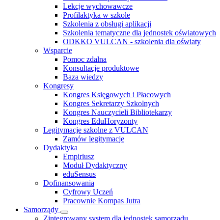
Lekcje wychowawcze
Profilaktyka w szkole
Szkolenia z obsługi aplikacji
Szkolenia tematyczne dla jednostek oświatowych
ODKKO VULCAN - szkolenia dla oświaty
Wsparcie
Pomoc zdalna
Konsultacje produktowe
Baza wiedzy
Kongresy
Kongres Księgowych i Płacowych
Kongres Sekretarzy Szkolnych
Kongres Nauczycieli Bibliotekarzy
Kongres EduHoryzonty
Legitymacje szkolne z VULCAN
Zamów legitymacje
Dydaktyka
Empiriusz
Moduł Dydaktyczny
eduSensus
Dofinansowania
Cyfrowy Uczeń
Pracownie Kompas Jutra
Samorządy
Zintegrowany system dla jednostek samorządu