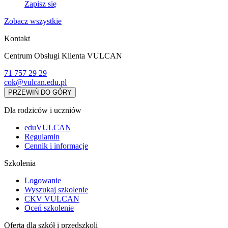
Zapisz się
Zobacz wszystkie
Kontakt
Centrum Obsługi Klienta VULCAN
71 757 29 29
cok@vulcan.edu.pl
PRZEWIŃ DO GÓRY
Dla rodziców i uczniów
eduVULCAN
Regulamin
Cennik i informacje
Szkolenia
Logowanie
Wyszukaj szkolenie
CKV VULCAN
Oceń szkolenie
Oferta dla szkół i przedszkoli