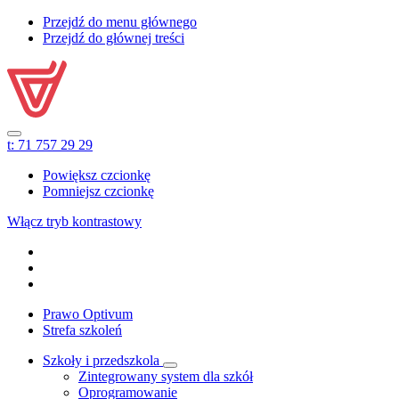
Przejdź do menu głównego
Przejdź do głównej treści
t:
71 757 29 29
Powiększ czcionkę
Pomniejsz czcionkę
Włącz tryb kontrastowy
Prawo Optivum
Strefa szkoleń
Szkoły i przedszkola
Zintegrowany system dla szkół
Oprogramowanie