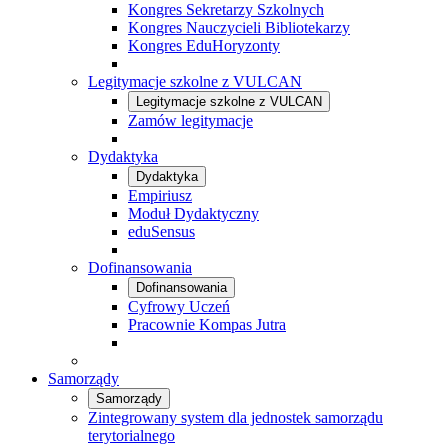
Kongres Sekretarzy Szkolnych
Kongres Nauczycieli Bibliotekarzy
Kongres EduHoryzonty
Legitymacje szkolne z VULCAN
Legitymacje szkolne z VULCAN
Zamów legitymacje
Dydaktyka
Dydaktyka
Empiriusz
Moduł Dydaktyczny
eduSensus
Dofinansowania
Dofinansowania
Cyfrowy Uczeń
Pracownie Kompas Jutra
Samorządy
Samorządy
Zintegrowany system dla jednostek samorządu
terytorialnego