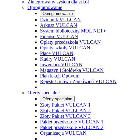
Zintegrowany system dla szkół
Oprogramowanie
Oprogramowanie
Dziennik VULCAN
Arkusz VULCAN
System biblioteczny MOL NET+
Finanse VULCAN
Opłaty przedszkola VULCAN
Opłaty szkoły VULCAN
Płace VULCAN
Kadry VULCAN
Inwentarz VULCAN
Magazyn i Stołówka VULCAN
Plan lekcji Optivum
Rejestr Umów i Zamówień VULCAN
Oferty specjalne
Oferty specjalne
Złoty Pakiet VULCAN 1
Złoty Pakiet VULCAN 2
Złoty Pakiet VULCAN 3
Pakiet przedszkole VULCAN 1
Pakiet przedszkole VULCAN 2
Organizacja VULCAN