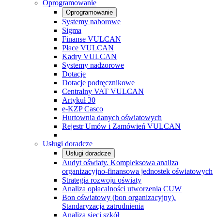
Oprogramowanie
Oprogramowanie
Systemy naborowe
Sigma
Finanse VULCAN
Płace VULCAN
Kadry VULCAN
Systemy nadzorowe
Dotacje
Dotacje podręcznikowe
Centralny VAT VULCAN
Artykuł 30
e-KZP Casco
Hurtownia danych oświatowych
Rejestr Umów i Zamówień VULCAN
Usługi doradcze
Usługi doradcze
Audyt oświaty. Kompleksowa analiza
organizacyjno-finansowa jednostek oświatowych
Strategia rozwoju oświaty
Analiza opłacalności utworzenia CUW
Bon oświatowy (bon organizacyjny).
Standaryzacja zatrudnienia
Analiza sieci szkół