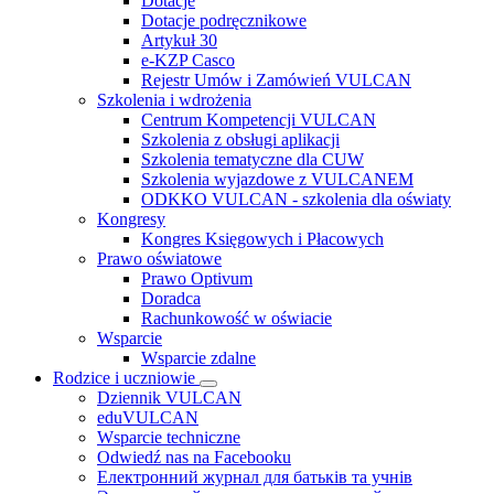
Dotacje
Dotacje podręcznikowe
Artykuł 30
e-KZP Casco
Rejestr Umów i Zamówień VULCAN
Szkolenia i wdrożenia
Centrum Kompetencji VULCAN
Szkolenia z obsługi aplikacji
Szkolenia tematyczne dla CUW
Szkolenia wyjazdowe z VULCANEM
ODKKO VULCAN - szkolenia dla oświaty
Kongresy
Kongres Księgowych i Płacowych
Prawo oświatowe
Prawo Optivum
Doradca
Rachunkowość w oświacie
Wsparcie
Wsparcie zdalne
Rodzice i uczniowie
Dziennik VULCAN
eduVULCAN
Wsparcie techniczne
Odwiedź nas na Facebooku
Електронний журнал для батьків та учнів