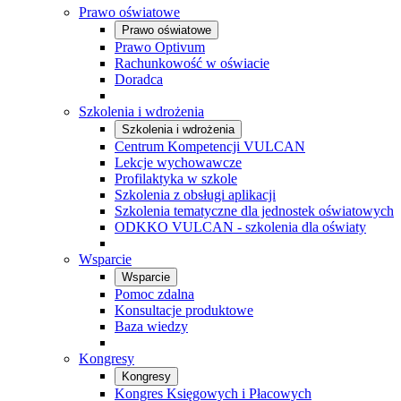
Prawo oświatowe
Prawo oświatowe
Prawo Optivum
Rachunkowość w oświacie
Doradca
Szkolenia i wdrożenia
Szkolenia i wdrożenia
Centrum Kompetencji VULCAN
Lekcje wychowawcze
Profilaktyka w szkole
Szkolenia z obsługi aplikacji
Szkolenia tematyczne dla jednostek oświatowych
ODKKO VULCAN - szkolenia dla oświaty
Wsparcie
Wsparcie
Pomoc zdalna
Konsultacje produktowe
Baza wiedzy
Kongresy
Kongresy
Kongres Księgowych i Płacowych