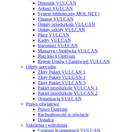
Dziennik VULCAN
Arkusz VULCAN
System biblioteczny MOL NET+
Finanse VULCAN
Opłaty przedszkola VULCAN
Opłaty szkoły VULCAN
Płace VULCAN
Kadry VULCAN
Inwentarz VULCAN
Magazyn i Stołówka VULCAN
Plan lekcji Optivum
Rejestr Umów i Zamówień VULCAN
Oferty specjalne
Złoty Pakiet VULCAN 1
Złoty Pakiet VULCAN 2
Złoty Pakiet VULCAN 3
Pakiet przedszkole VULCAN 1
Pakiet przedszkole VULCAN 2
Organizacja VULCAN
Prawo oświatowe
Prawo Optivum
Rachunkowość w oświacie
Doradca
Szkolenia i wdrożenia
Centrum Kompetencji VULCAN