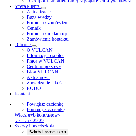
Электронный дневник для родителей и учащихся
Strefa klienta
Aktualizacje
Baza wiedzy
Formularz zamówienia
Cennik
Formularz reklamacji
Zamówienie kontaktu
O firmie
O VULCAN
Informacje o spółce
Praca w VULCAN
Centrum prasowe
Blog VULCAN
Aktualności
Zarządzanie jakością
RODO
Kontakt
Powiększ czcionkę
Pomniejsz czcionkę
Włącz tryb kontrastowy
t:
71 757 29 29
Szkoły i przedszkola
Szkoły i przedszkola