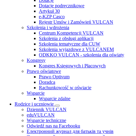
Dotacje
Dotacje podręcznikowe
Artykuł 30
e-KZP Casco
Rejestr Umów i Zamówień VULCAN
Szkolenia i wdrożenia
Centrum Kompetencji VULCAN
Szkolenia z obsługi aplikacji
Szkolenia tematyczne dla CUW
Szkolenia wyjazdowe z VULCANEM
ODKKO VULCAN - szkolenia dla oświaty
Kongresy
Kongres Księgowych i Płacowych
Prawo oświatowe
Prawo Optivum
Doradca
Rachunkowość w oświacie
Wsparcie
Wsparcie zdalne
Rodzice i uczniowie
Dziennik VULCAN
eduVULCAN
Wsparcie techniczne
Odwiedź nas na Facebooku
Електронний журнал для батьків та учнів