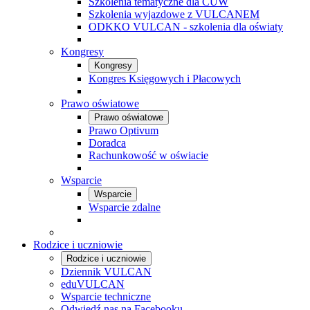
Szkolenia tematyczne dla CUW
Szkolenia wyjazdowe z VULCANEM
ODKKO VULCAN - szkolenia dla oświaty
Kongresy
Kongresy
Kongres Księgowych i Płacowych
Prawo oświatowe
Prawo oświatowe
Prawo Optivum
Doradca
Rachunkowość w oświacie
Wsparcie
Wsparcie
Wsparcie zdalne
Rodzice i uczniowie
Rodzice i uczniowie
Dziennik VULCAN
eduVULCAN
Wsparcie techniczne
Odwiedź nas na Facebooku