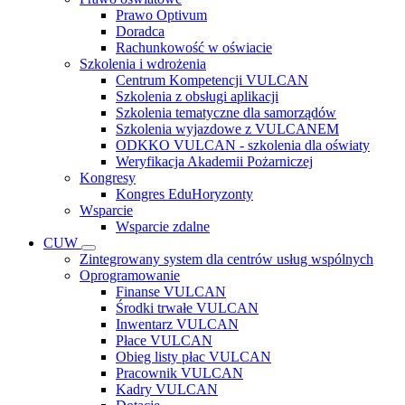
Prawo Optivum
Doradca
Rachunkowość w oświacie
Szkolenia i wdrożenia
Centrum Kompetencji VULCAN
Szkolenia z obsługi aplikacji
Szkolenia tematyczne dla samorządów
Szkolenia wyjazdowe z VULCANEM
ODKKO VULCAN - szkolenia dla oświaty
Weryfikacja Akademii Pożarniczej
Kongresy
Kongres EduHoryzonty
Wsparcie
Wsparcie zdalne
CUW
Zintegrowany system dla centrów usług wspólnych
Oprogramowanie
Finanse VULCAN
Środki trwałe VULCAN
Inwentarz VULCAN
Płace VULCAN
Obieg listy płac VULCAN
Pracownik VULCAN
Kadry VULCAN