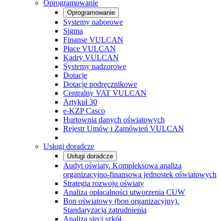
Oprogramowanie
Oprogramowanie
Systemy naborowe
Sigma
Finanse VULCAN
Płace VULCAN
Kadry VULCAN
Systemy nadzorowe
Dotacje
Dotacje podręcznikowe
Centralny VAT VULCAN
Artykuł 30
e-KZP Casco
Hurtownia danych oświatowych
Rejestr Umów i Zamówień VULCAN
Usługi doradcze
Usługi doradcze
Audyt oświaty. Kompleksowa analiza
organizacyjno-finansowa jednostek oświatowych
Strategia rozwoju oświaty
Analiza opłacalności utworzenia CUW
Bon oświatowy (bon organizacyjny).
Standaryzacja zatrudnienia
Analiza sieci szkół