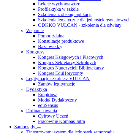
Lekcje wychowawcze
Profilaktyka w szkole
Szkolenia z obsługi aplikacji
Szkolenia tematyczne dla jednostek oświatowych
ODKKO VULCAN - szkolenia dla oświaty
Wsparcie
Pomoc zdalna
Konsultacje produktowe
Baza wiedzy
Kongresy
Kongres Księgowych i Płacowych
Kongres Sekretarzy Szkolnych
Kongres Nauczycieli Bibliotekarzy
Kongres EduHoryzonty
Legitymacje szkolne z VULCAN
Zamów legitymacje
Dydaktyka
Empiriusz
Moduł Dydaktyczny
eduSensus
Dofinansowania
Cyfrowy Uczeń
Pracownie Kompas Jutra
Samorządy
Zintegrowany system dla jednostek samorządu