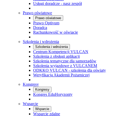
Usługi doradcze - nasz zespół
Prawo oświatowe
Prawo oświatowe
Prawo Optivum
Doradca
Rachunkowość w oświacie
Szkolenia i wdrożenia
Szkolenia i wdrożenia
Centrum Kompetencji VULCAN
Szkolenia z obsługi aplikacji
Szkolenia tematyczne dla samorządów
Szkolenia wyjazdowe z VULCANEM
ODKKO VULCAN - szkolenia dla oświaty
Weryfikacja Akademii Pożarniczej
Kongresy
Kongresy
Kongres EduHoryzonty
Wsparcie
Wsparcie
Wsparcie zdalne