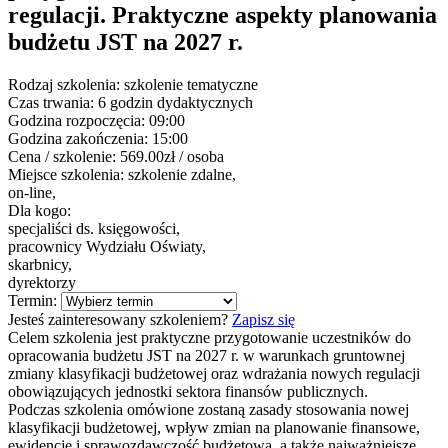
regulacji. Praktyczne aspekty planowania
budżetu JST na 2027 r.
Rodzaj szkolenia:
szkolenie tematyczne
Czas trwania:
6 godzin dydaktycznych
Godzina rozpoczęcia:
09:00
Godzina zakończenia:
15:00
Cena / szkolenie:
569.00zł / osoba
Miejsce szkolenia:
szkolenie zdalne,
on-line,
Dla kogo:
specjaliści ds. księgowości,
pracownicy Wydziału Oświaty,
skarbnicy,
dyrektorzy
Termin:
Jesteś zainteresowany szkoleniem?
Zapisz się
Celem szkolenia jest praktyczne przygotowanie uczestników do
opracowania budżetu JST na 2027 r. w warunkach gruntownej
zmiany klasyfikacji budżetowej oraz wdrażania nowych regulacji
obowiązujących jednostki sektora finansów publicznych.
Podczas szkolenia omówione zostaną zasady stosowania nowej
klasyfikacji budżetowej, wpływ zmian na planowanie finansowe,
ewidencję i sprawozdawczość budżetową, a także najważniejsze