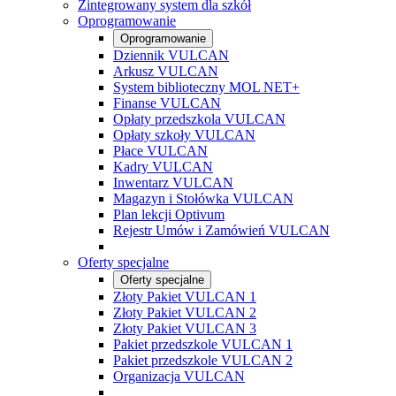
Zintegrowany system dla szkół
Oprogramowanie
Oprogramowanie
Dziennik VULCAN
Arkusz VULCAN
System biblioteczny MOL NET+
Finanse VULCAN
Opłaty przedszkola VULCAN
Opłaty szkoły VULCAN
Płace VULCAN
Kadry VULCAN
Inwentarz VULCAN
Magazyn i Stołówka VULCAN
Plan lekcji Optivum
Rejestr Umów i Zamówień VULCAN
Oferty specjalne
Oferty specjalne
Złoty Pakiet VULCAN 1
Złoty Pakiet VULCAN 2
Złoty Pakiet VULCAN 3
Pakiet przedszkole VULCAN 1
Pakiet przedszkole VULCAN 2
Organizacja VULCAN