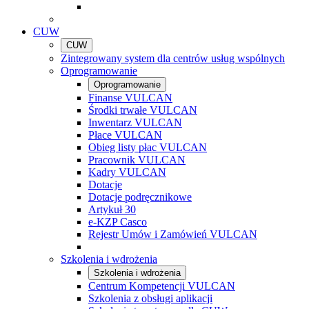
CUW
CUW
Zintegrowany system dla centrów usług wspólnych
Oprogramowanie
Oprogramowanie
Finanse VULCAN
Środki trwałe VULCAN
Inwentarz VULCAN
Płace VULCAN
Obieg listy płac VULCAN
Pracownik VULCAN
Kadry VULCAN
Dotacje
Dotacje podręcznikowe
Artykuł 30
e-KZP Casco
Rejestr Umów i Zamówień VULCAN
Szkolenia i wdrożenia
Szkolenia i wdrożenia
Centrum Kompetencji VULCAN
Szkolenia z obsługi aplikacji