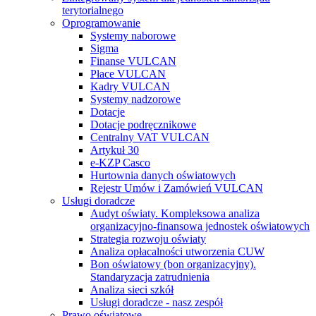
terytorialnego
Oprogramowanie
Systemy naborowe
Sigma
Finanse VULCAN
Płace VULCAN
Kadry VULCAN
Systemy nadzorowe
Dotacje
Dotacje podręcznikowe
Centralny VAT VULCAN
Artykuł 30
e-KZP Casco
Hurtownia danych oświatowych
Rejestr Umów i Zamówień VULCAN
Usługi doradcze
Audyt oświaty. Kompleksowa analiza
organizacyjno-finansowa jednostek oświatowych
Strategia rozwoju oświaty
Analiza opłacalności utworzenia CUW
Bon oświatowy (bon organizacyjny).
Standaryzacja zatrudnienia
Analiza sieci szkół
Usługi doradcze - nasz zespół
Prawo oświatowe