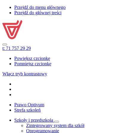
Przejdź do menu głównego
Przejdź do głównej treści
t:
71 757 29 29
Powiększ czcionkę
Pomniejsz czcionkę
Włącz tryb kontrastowy
Prawo Optivum
Strefa szkoleń
Szkoły i przedszkola
Zintegrowany system dla szkół
Oprogramowanie