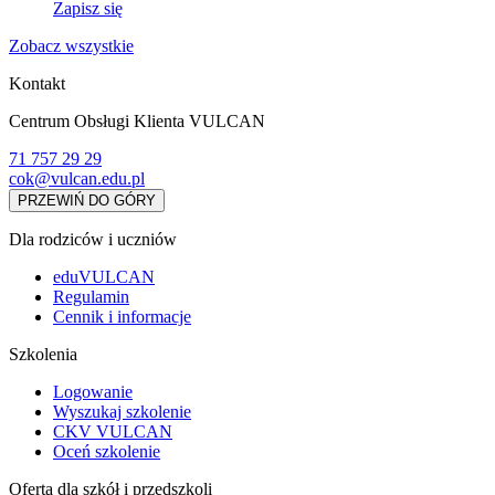
Zapisz się
Zobacz wszystkie
Kontakt
Centrum Obsługi Klienta VULCAN
71 757 29 29
cok@vulcan.edu.pl
PRZEWIŃ DO GÓRY
Dla rodziców i uczniów
eduVULCAN
Regulamin
Cennik i informacje
Szkolenia
Logowanie
Wyszukaj szkolenie
CKV VULCAN
Oceń szkolenie
Oferta dla szkół i przedszkoli