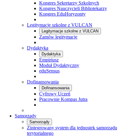
Kongres Sekretarzy Szkolnych
Kongres Nauczycieli Bibliotekarzy
Kongres EduHoryzonty
Legitymacje szkolne z VULCAN
Legitymacje szkolne z VULCAN
Zamów legitymacje
Dydaktyka
Dydaktyka
Empiriusz
Moduł Dydaktyczny
eduSensus
Dofinansowania
Dofinansowania
Cyfrowy Uczeń
Pracownie Kompas Jutra
Samorządy
Samorządy
Zintegrowany system dla jednostek samorządu
terytorialnego