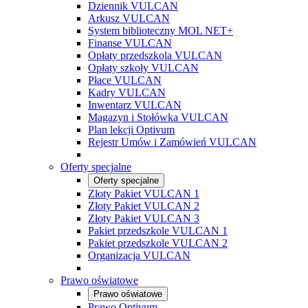
Dziennik VULCAN
Arkusz VULCAN
System biblioteczny MOL NET+
Finanse VULCAN
Opłaty przedszkola VULCAN
Opłaty szkoły VULCAN
Płace VULCAN
Kadry VULCAN
Inwentarz VULCAN
Magazyn i Stołówka VULCAN
Plan lekcji Optivum
Rejestr Umów i Zamówień VULCAN
Oferty specjalne
Oferty specjalne
Złoty Pakiet VULCAN 1
Złoty Pakiet VULCAN 2
Złoty Pakiet VULCAN 3
Pakiet przedszkole VULCAN 1
Pakiet przedszkole VULCAN 2
Organizacja VULCAN
Prawo oświatowe
Prawo oświatowe
Prawo Optivum