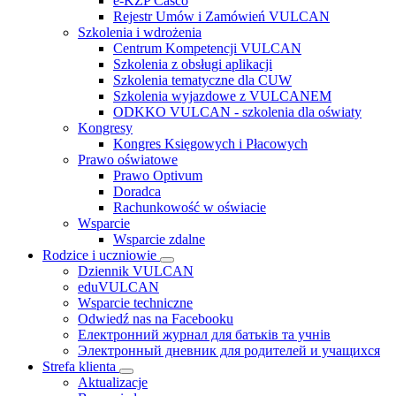
e-KZP Casco
Rejestr Umów i Zamówień VULCAN
Szkolenia i wdrożenia
Centrum Kompetencji VULCAN
Szkolenia z obsługi aplikacji
Szkolenia tematyczne dla CUW
Szkolenia wyjazdowe z VULCANEM
ODKKO VULCAN - szkolenia dla oświaty
Kongresy
Kongres Księgowych i Płacowych
Prawo oświatowe
Prawo Optivum
Doradca
Rachunkowość w oświacie
Wsparcie
Wsparcie zdalne
Rodzice i uczniowie
Dziennik VULCAN
eduVULCAN
Wsparcie techniczne
Odwiedź nas na Facebooku
Електронний журнал для батьків та учнів
Электронный дневник для родителей и учащихся
Strefa klienta
Aktualizacje