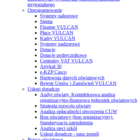
terytorialnego
Oprogramowanie
Systemy naborowe
Sigma
Finanse VULCAN
Płace VULCAN
Kadry VULCAN
Systemy nadzorowe
Dotacje
Dotacje podręcznikowe
Centralny VAT VULCAN
Artykuł 30
e-KZP Casco
Hurtownia danych oświatowych
Rejestr Umów i Zamówień VULCAN
Usługi doradcze
Audyt oświaty. Kompleksowa analiza
organizacyjno-finansowa jednostek oświatowych
Strategia rozwoju oświaty
Analiza opłacalności utworzenia CUW
Bon oświatowy (bon organizacyjny).
Standaryzacja zatrudnienia
Analiza sieci szkół
Usługi doradcze - nasz zespół
Prawo oświatowe