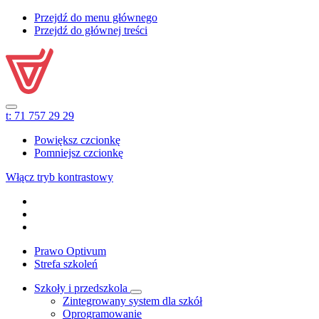
Przejdź do menu głównego
Przejdź do głównej treści
t:
71 757 29 29
Powiększ czcionkę
Pomniejsz czcionkę
Włącz tryb kontrastowy
Prawo Optivum
Strefa szkoleń
Szkoły i przedszkola
Zintegrowany system dla szkół
Oprogramowanie