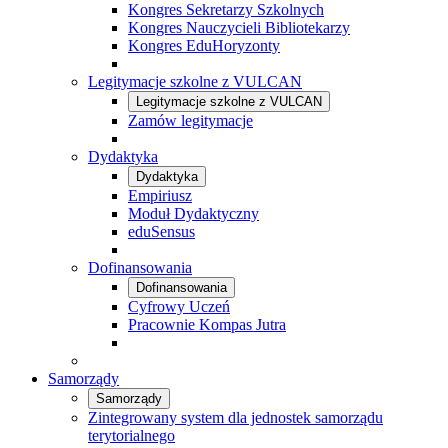
Kongres Sekretarzy Szkolnych
Kongres Nauczycieli Bibliotekarzy
Kongres EduHoryzonty
Legitymacje szkolne z VULCAN
Legitymacje szkolne z VULCAN
Zamów legitymacje
Dydaktyka
Dydaktyka
Empiriusz
Moduł Dydaktyczny
eduSensus
Dofinansowania
Dofinansowania
Cyfrowy Uczeń
Pracownie Kompas Jutra
Samorządy
Samorządy
Zintegrowany system dla jednostek samorządu
terytorialnego