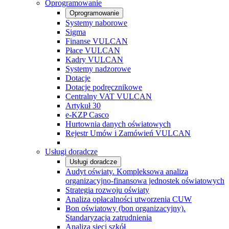
Oprogramowanie
Oprogramowanie
Systemy naborowe
Sigma
Finanse VULCAN
Płace VULCAN
Kadry VULCAN
Systemy nadzorowe
Dotacje
Dotacje podręcznikowe
Centralny VAT VULCAN
Artykuł 30
e-KZP Casco
Hurtownia danych oświatowych
Rejestr Umów i Zamówień VULCAN
Usługi doradcze
Usługi doradcze
Audyt oświaty. Kompleksowa analiza
organizacyjno-finansowa jednostek oświatowych
Strategia rozwoju oświaty
Analiza opłacalności utworzenia CUW
Bon oświatowy (bon organizacyjny).
Standaryzacja zatrudnienia
Analiza sieci szkół