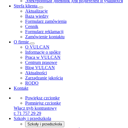
Электронный дневник для родителей и учащихся
Strefa klienta
Aktualizacje
Baza wiedzy
Formularz zamówienia
Cennik
Formularz reklamacji
Zamówienie kontaktu
O firmie
O VULCAN
Informacje o spółce
Praca w VULCAN
Centrum prasowe
Blog VULCAN
Aktualności
Zarządzanie jakością
RODO
Kontakt
Powiększ czcionkę
Pomniejsz czcionkę
Włącz tryb kontrastowy
t:
71 757 29 29
Szkoły i przedszkola
Szkoły i przedszkola