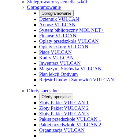
Zintegrowany system dla szkół
Oprogramowanie
Oprogramowanie
Dziennik VULCAN
Arkusz VULCAN
System biblioteczny MOL NET+
Finanse VULCAN
Opłaty przedszkola VULCAN
Opłaty szkoły VULCAN
Płace VULCAN
Kadry VULCAN
Inwentarz VULCAN
Magazyn i Stołówka VULCAN
Plan lekcji Optivum
Rejestr Umów i Zamówień VULCAN
Oferty specjalne
Oferty specjalne
Złoty Pakiet VULCAN 1
Złoty Pakiet VULCAN 2
Złoty Pakiet VULCAN 3
Pakiet przedszkole VULCAN 1
Pakiet przedszkole VULCAN 2
Organizacja VULCAN