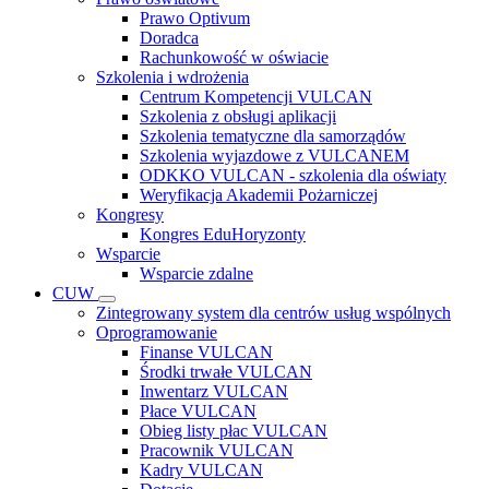
Prawo Optivum
Doradca
Rachunkowość w oświacie
Szkolenia i wdrożenia
Centrum Kompetencji VULCAN
Szkolenia z obsługi aplikacji
Szkolenia tematyczne dla samorządów
Szkolenia wyjazdowe z VULCANEM
ODKKO VULCAN - szkolenia dla oświaty
Weryfikacja Akademii Pożarniczej
Kongresy
Kongres EduHoryzonty
Wsparcie
Wsparcie zdalne
CUW
Zintegrowany system dla centrów usług wspólnych
Oprogramowanie
Finanse VULCAN
Środki trwałe VULCAN
Inwentarz VULCAN
Płace VULCAN
Obieg listy płac VULCAN
Pracownik VULCAN
Kadry VULCAN