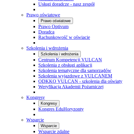
Usługi doradcze - nasz zespół
Prawo oświatowe
Prawo oświatowe
Prawo Optivum
Doradca
Rachunkowość w oświacie
Szkolenia i wdrożenia
Szkolenia i wdrożenia
Centrum Kompetencji VULCAN
Szkolenia z obsługi aplikacji
Szkolenia tematyczne dla samorządów
Szkolenia wyjazdowe z VULCANEM
ODKKO VULCAN - szkolenia dla oświaty
Weryfikacja Akademii Pożarniczej
Kongresy
Kongresy
Kongres EduHoryzonty
Wsparcie
Wsparcie
Wsparcie zdalne