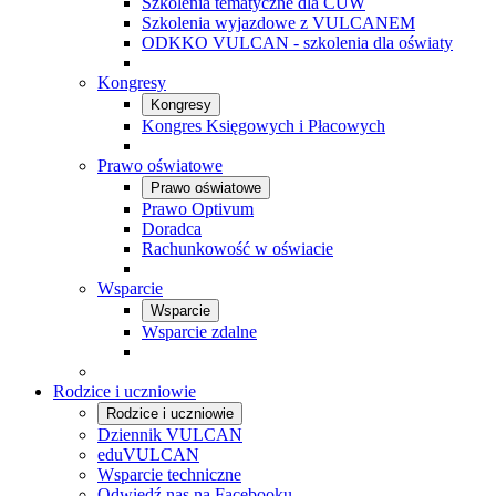
Szkolenia tematyczne dla CUW
Szkolenia wyjazdowe z VULCANEM
ODKKO VULCAN - szkolenia dla oświaty
Kongresy
Kongresy
Kongres Księgowych i Płacowych
Prawo oświatowe
Prawo oświatowe
Prawo Optivum
Doradca
Rachunkowość w oświacie
Wsparcie
Wsparcie
Wsparcie zdalne
Rodzice i uczniowie
Rodzice i uczniowie
Dziennik VULCAN
eduVULCAN
Wsparcie techniczne
Odwiedź nas na Facebooku