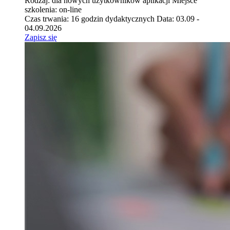
Rodzaj: dla nowych użytkowników aplikacji
Miejsce
szkolenia: on-line
Czas trwania: 16 godzin dydaktycznych
Data: 03.09 -
04.09.2026
Zapisz się