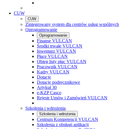
CUW
CUW
Zintegrowany system dla centrów usług wspólnych
Oprogramowanie
Oprogramowanie
Finanse VULCAN
Środki trwałe VULCAN
Inwentarz VULCAN
Płace VULCAN
Obieg listy płac VULCAN
Pracownik VULCAN
Kadry VULCAN
Dotacje
Dotacje podręcznikowe
Artykuł 30
e-KZP Casco
Rejestr Umów i Zamówień VULCAN
Szkolenia i wdrożenia
Szkolenia i wdrożenia
Centrum Kompetencji VULCAN
Szkolenia z obsługi aplikacji