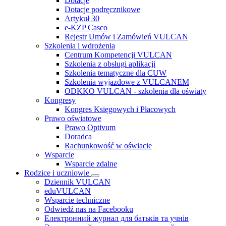
Dotacje
Dotacje podręcznikowe
Artykuł 30
e-KZP Casco
Rejestr Umów i Zamówień VULCAN
Szkolenia i wdrożenia
Centrum Kompetencji VULCAN
Szkolenia z obsługi aplikacji
Szkolenia tematyczne dla CUW
Szkolenia wyjazdowe z VULCANEM
ODKKO VULCAN - szkolenia dla oświaty
Kongresy
Kongres Księgowych i Płacowych
Prawo oświatowe
Prawo Optivum
Doradca
Rachunkowość w oświacie
Wsparcie
Wsparcie zdalne
Rodzice i uczniowie
Dziennik VULCAN
eduVULCAN
Wsparcie techniczne
Odwiedź nas na Facebooku
Електронний журнал для батьків та учнів