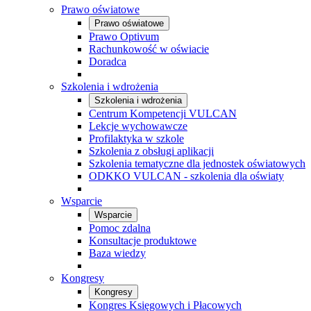
Prawo oświatowe
Prawo oświatowe
Prawo Optivum
Rachunkowość w oświacie
Doradca
Szkolenia i wdrożenia
Szkolenia i wdrożenia
Centrum Kompetencji VULCAN
Lekcje wychowawcze
Profilaktyka w szkole
Szkolenia z obsługi aplikacji
Szkolenia tematyczne dla jednostek oświatowych
ODKKO VULCAN - szkolenia dla oświaty
Wsparcie
Wsparcie
Pomoc zdalna
Konsultacje produktowe
Baza wiedzy
Kongresy
Kongresy
Kongres Księgowych i Płacowych