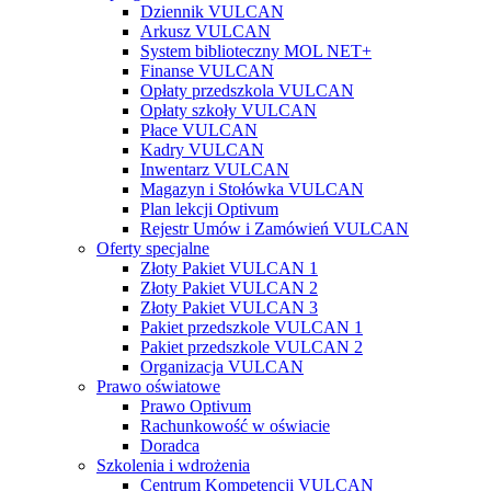
Dziennik VULCAN
Arkusz VULCAN
System biblioteczny MOL NET+
Finanse VULCAN
Opłaty przedszkola VULCAN
Opłaty szkoły VULCAN
Płace VULCAN
Kadry VULCAN
Inwentarz VULCAN
Magazyn i Stołówka VULCAN
Plan lekcji Optivum
Rejestr Umów i Zamówień VULCAN
Oferty specjalne
Złoty Pakiet VULCAN 1
Złoty Pakiet VULCAN 2
Złoty Pakiet VULCAN 3
Pakiet przedszkole VULCAN 1
Pakiet przedszkole VULCAN 2
Organizacja VULCAN
Prawo oświatowe
Prawo Optivum
Rachunkowość w oświacie
Doradca
Szkolenia i wdrożenia
Centrum Kompetencji VULCAN