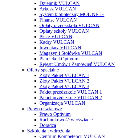
Dziennik VULCAN
Arkusz VULCAN
System biblioteczny MOL NET+
Finanse VULCAN
Opłaty przedszkola VULCAN
Opłaty szkoły VULCAN
Płace VULCAN
Kadry VULCAN
Inwentarz VULCAN
Magazyn i Stołówka VULCAN
Plan lekcji Optivum
Rejestr Umów i Zamówień VULCAN
Oferty specjalne
Złoty Pakiet VULCAN 1
Złoty Pakiet VULCAN 2
Złoty Pakiet VULCAN 3
Pakiet przedszkole VULCAN 1
Pakiet przedszkole VULCAN 2
Organizacja VULCAN
Prawo oświatowe
Prawo Optivum
Rachunkowość w oświacie
Doradca
Szkolenia i wdrożenia
Centrum Kompetencji VULCAN