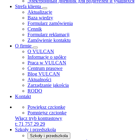
Электронный дневник для родителей и учащихся
Strefa klienta
Aktualizacje
Baza wiedzy
Formularz zamówienia
Cennik
Formularz reklamacji
Zamówienie kontaktu
O firmie
O VULCAN
Informacje o spółce
Praca w VULCAN
Centrum prasowe
Blog VULCAN
Aktualności
Zarządzanie jakością
RODO
Kontakt
Powiększ czcionkę
Pomniejsz czcionkę
Włącz tryb kontrastowy
t:
71 757 29 29
Szkoły i przedszkola
Szkoły i przedszkola