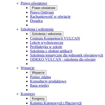
Prawo oświatowe
Prawo oświatowe
Prawo Optivum
Rachunkowość w oświacie
Doradca
Szkolenia i wdrożenia
Szkolenia i wdrożenia
Centrum Kompetencji VULCAN
Lekcje wychowawcze
Profilaktyka w szkole
Szkolenia z obsługi aplikacji
Szkolenia tematyczne dla jednostek oświatowych
ODKKO VULCAN - szkolenia dla oświaty
Wsparcie
Wsparcie
Pomoc zdalna
Konsultacje produktowe
Baza wiedzy
Kongresy
Kongresy
Kongres Księgowych i Płacowych