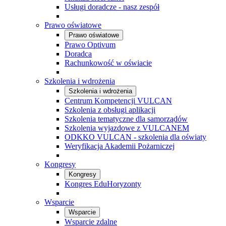
Usługi doradcze - nasz zespół
Prawo oświatowe
Prawo oświatowe
Prawo Optivum
Doradca
Rachunkowość w oświacie
Szkolenia i wdrożenia
Szkolenia i wdrożenia
Centrum Kompetencji VULCAN
Szkolenia z obsługi aplikacji
Szkolenia tematyczne dla samorządów
Szkolenia wyjazdowe z VULCANEM
ODKKO VULCAN - szkolenia dla oświaty
Weryfikacja Akademii Pożarniczej
Kongresy
Kongresy
Kongres EduHoryzonty
Wsparcie
Wsparcie
Wsparcie zdalne