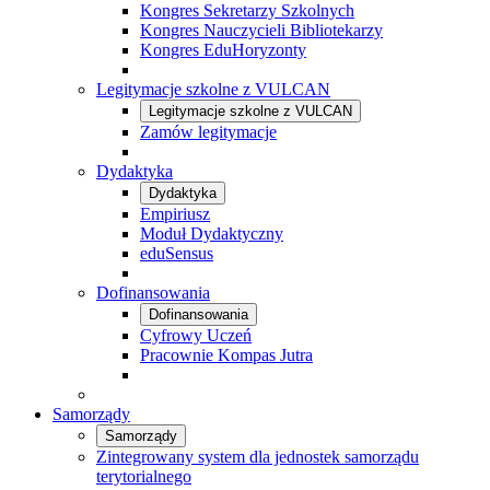
Kongres Sekretarzy Szkolnych
Kongres Nauczycieli Bibliotekarzy
Kongres EduHoryzonty
Legitymacje szkolne z VULCAN
Legitymacje szkolne z VULCAN
Zamów legitymacje
Dydaktyka
Dydaktyka
Empiriusz
Moduł Dydaktyczny
eduSensus
Dofinansowania
Dofinansowania
Cyfrowy Uczeń
Pracownie Kompas Jutra
Samorządy
Samorządy
Zintegrowany system dla jednostek samorządu
terytorialnego