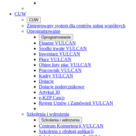
CUW
CUW
Zintegrowany system dla centrów usług wspólnych
Oprogramowanie
Oprogramowanie
Finanse VULCAN
Środki trwałe VULCAN
Inwentarz VULCAN
Płace VULCAN
Obieg listy płac VULCAN
Pracownik VULCAN
Kadry VULCAN
Dotacje
Dotacje podręcznikowe
Artykuł 30
e-KZP Casco
Rejestr Umów i Zamówień VULCAN
Szkolenia i wdrożenia
Szkolenia i wdrożenia
Centrum Kompetencji VULCAN
Szkolenia z obsługi aplikacji