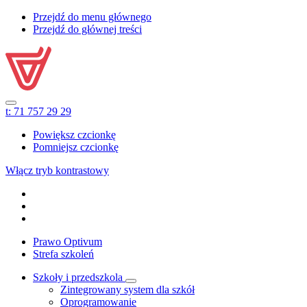
Przejdź do menu głównego
Przejdź do głównej treści
t:
71 757 29 29
Powiększ czcionkę
Pomniejsz czcionkę
Włącz tryb kontrastowy
Prawo Optivum
Strefa szkoleń
Szkoły i przedszkola
Zintegrowany system dla szkół
Oprogramowanie