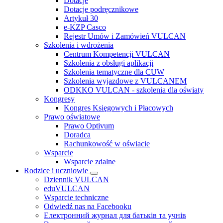
Dotacje
Dotacje podręcznikowe
Artykuł 30
e-KZP Casco
Rejestr Umów i Zamówień VULCAN
Szkolenia i wdrożenia
Centrum Kompetencji VULCAN
Szkolenia z obsługi aplikacji
Szkolenia tematyczne dla CUW
Szkolenia wyjazdowe z VULCANEM
ODKKO VULCAN - szkolenia dla oświaty
Kongresy
Kongres Księgowych i Płacowych
Prawo oświatowe
Prawo Optivum
Doradca
Rachunkowość w oświacie
Wsparcie
Wsparcie zdalne
Rodzice i uczniowie
Dziennik VULCAN
eduVULCAN
Wsparcie techniczne
Odwiedź nas na Facebooku
Електронний журнал для батьків та учнів