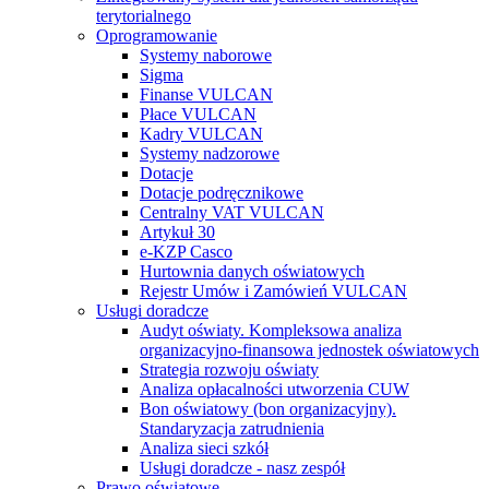
terytorialnego
Oprogramowanie
Systemy naborowe
Sigma
Finanse VULCAN
Płace VULCAN
Kadry VULCAN
Systemy nadzorowe
Dotacje
Dotacje podręcznikowe
Centralny VAT VULCAN
Artykuł 30
e-KZP Casco
Hurtownia danych oświatowych
Rejestr Umów i Zamówień VULCAN
Usługi doradcze
Audyt oświaty. Kompleksowa analiza
organizacyjno-finansowa jednostek oświatowych
Strategia rozwoju oświaty
Analiza opłacalności utworzenia CUW
Bon oświatowy (bon organizacyjny).
Standaryzacja zatrudnienia
Analiza sieci szkół
Usługi doradcze - nasz zespół
Prawo oświatowe