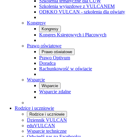
Szkolenia tematyczne dla CUW
Szkolenia wyjazdowe z VULCANEM
ODKKO VULCAN - szkolenia dla oświaty
Kongresy
Kongresy
Kongres Księgowych i Płacowych
Prawo oświatowe
Prawo oświatowe
Prawo Optivum
Doradca
Rachunkowość w oświacie
Wsparcie
Wsparcie
Wsparcie zdalne
Rodzice i uczniowie
Rodzice i uczniowie
Dziennik VULCAN
eduVULCAN
Wsparcie techniczne
Odwiedź nas na Facebooku