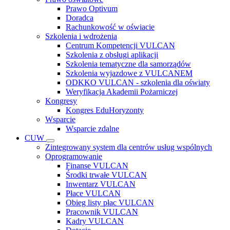
Prawo Optivum
Doradca
Rachunkowość w oświacie
Szkolenia i wdrożenia
Centrum Kompetencji VULCAN
Szkolenia z obsługi aplikacji
Szkolenia tematyczne dla samorządów
Szkolenia wyjazdowe z VULCANEM
ODKKO VULCAN - szkolenia dla oświaty
Weryfikacja Akademii Pożarniczej
Kongresy
Kongres EduHoryzonty
Wsparcie
Wsparcie zdalne
CUW
Zintegrowany system dla centrów usług wspólnych
Oprogramowanie
Finanse VULCAN
Środki trwałe VULCAN
Inwentarz VULCAN
Płace VULCAN
Obieg listy płac VULCAN
Pracownik VULCAN
Kadry VULCAN