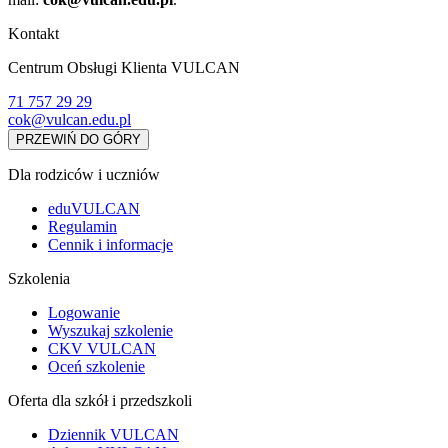
Kontakt
Centrum Obsługi Klienta VULCAN
71 757 29 29
cok@vulcan.edu.pl
PRZEWIŃ DO GÓRY
Dla rodziców i uczniów
eduVULCAN
Regulamin
Cennik i informacje
Szkolenia
Logowanie
Wyszukaj szkolenie
CKV VULCAN
Oceń szkolenie
Oferta dla szkół i przedszkoli
Dziennik VULCAN