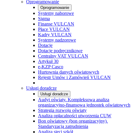
Oprogramowanie
Oprogramowanie
Systemy naborowe
Sigma
Finanse VULCAN
Płace VULCAN
Kadry VULCAN
Systemy nadzorowe
Dotacje
Dotacje podręcznikowe
Centralny VAT VULCAN
Artykuł 30
e-KZP Casco
Hurtownia danych oświatowych
Rejestr Umów i Zamówień VULCAN
Usługi doradcze
Usługi doradcze
Audyt oświaty. Kompleksowa analiza
organizacyjno-finansowa jednostek oświatowych
Strategia rozwoju oświaty
Analiza opłacalności utworzenia CUW
Bon oświatowy (bon organizacyjny).
Standaryzacja zatrudnienia
Analiza sieci szkół