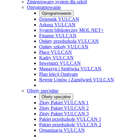
Zintegrowany system dla szkół
Oprogramowanie
Oprogramowanie
Dziennik VULCAN
Arkusz VULCAN
System biblioteczny MOL NET+
Finanse VULCAN
Opłaty przedszkola VULCAN
Opłaty szkoły VULCAN
Płace VULCAN
Kadry VULCAN
Inwentarz VULCAN
Magazyn i Stołówka VULCAN
Plan lekcji Optivum
Rejestr Umów i Zamówień VULCAN
Oferty specjalne
Oferty specjalne
Złoty Pakiet VULCAN 1
Złoty Pakiet VULCAN 2
Złoty Pakiet VULCAN 3
Pakiet przedszkole VULCAN 1
Pakiet przedszkole VULCAN 2
Organizacja VULCAN