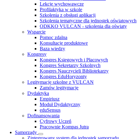
Lekcje wychowawcze
Profilaktyka w szkole
Szkolenia z obsługi aplikacji
Szkolenia tematyczne dla jednostek oświatowych
ODKKO VULCAN - szkolenia dla oświaty
Wsparcie
Pomoc zdalna
Konsultacje produktowe
Baza wiedzy
Kongresy
Kongres Księgowych i Płacowych
Kongres Sekretarzy Szkolnych
Kongres Nauczycieli Bibliotekarzy
Kongres EduHoryzonty
Legitymacje szkolne z VULCAN
Zamów legitymacje
Dydaktyka
Empiriusz
Moduł Dydaktyczny
eduSensus
Dofinansowania
Cyfrowy Uczeń
Pracownie Kompas Jutra
Samorządy
Zintegrowany system dla jednostek samorządu