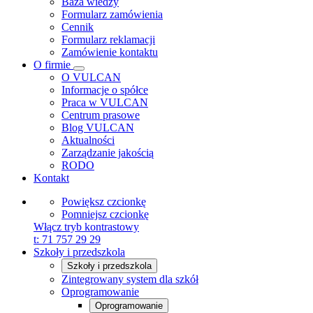
Baza wiedzy
Formularz zamówienia
Cennik
Formularz reklamacji
Zamówienie kontaktu
O firmie
O VULCAN
Informacje o spółce
Praca w VULCAN
Centrum prasowe
Blog VULCAN
Aktualności
Zarządzanie jakością
RODO
Kontakt
Powiększ czcionkę
Pomniejsz czcionkę
Włącz tryb kontrastowy
t:
71 757 29 29
Szkoły i przedszkola
Szkoły i przedszkola
Zintegrowany system dla szkół
Oprogramowanie
Oprogramowanie