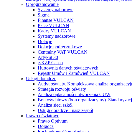
Oprogramowanie
Systemy naborowe
Sigma
Finanse VULCAN
Płace VULCAN
Kadry VULCAN
Systemy nadzorowe
Dotacje
Dotacje podręcznikowe
Centralny VAT VULCAN
Artykuł 30
e-KZP Casco
Hurtownia danych oświatowych
Rejestr Umów i Zamówień VULCAN
Usługi doradcze
Audyt oświaty. Kompleksowa analiza organizacyj
Strategia rozwoju oświaty
Analiza opłacalności utworzenia CUW
Bon oświatowy (bon organizacyjny). Standaryzacj
Analiza sieci szkół
Usługi doradcze - nasz zespół
Prawo oświatowe
Prawo Optivum
Doradca
Rachunkowość w oświacie