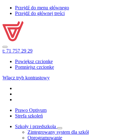
Przejdź do menu głównego
Przejdź do głównej treści
t:
71 757 29 29
Powiększ czcionkę
Pomniejsz czcionkę
Włącz tryb kontrastowy
Prawo Optivum
Strefa szkoleń
Szkoły i przedszkola
Zintegrowany system dla szkół
Oprogramowanie