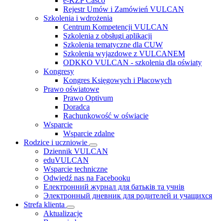
e-KZP Casco
Rejestr Umów i Zamówień VULCAN
Szkolenia i wdrożenia
Centrum Kompetencji VULCAN
Szkolenia z obsługi aplikacji
Szkolenia tematyczne dla CUW
Szkolenia wyjazdowe z VULCANEM
ODKKO VULCAN - szkolenia dla oświaty
Kongresy
Kongres Księgowych i Płacowych
Prawo oświatowe
Prawo Optivum
Doradca
Rachunkowość w oświacie
Wsparcie
Wsparcie zdalne
Rodzice i uczniowie
Dziennik VULCAN
eduVULCAN
Wsparcie techniczne
Odwiedź nas na Facebooku
Електронний журнал для батьків та учнів
Электронный дневник для родителей и учащихся
Strefa klienta
Aktualizacje