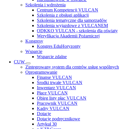
Szkolenia i wdrożenia
Centrum Kompetencji VULCAN
Szkolenia z obsługi aplikacji
Szkolenia tematyczne dla samorządów
Szkolenia wyjazdowe z VULCANEM
ODKKO VULCAN - szkolenia dla oświaty
Weryfikacja Akademii Pożarniczej
Kongresy
Kongres EduHoryzonty
Wsparcie
Wsparcie zdalne
CUW
Zintegrowany system dla centrów usług wspólnych
Oprogramowanie
Finanse VULCAN
Środki trwałe VULCAN
Inwentarz VULCAN
Płace VULCAN
Obieg listy płac VULCAN
Pracownik VULCAN
Kadry VULCAN
Dotacje
Dotacje podręcznikowe
Artykuł 30