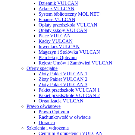
Dziennik VULCAN
Arkusz VULCAN
System biblioteczny MOL NET+
Finanse VULCAN
Opłaty przedszkola VULCAN
Opłaty szkoły VULCAN
Płace VULCAN
Kadry VULCAN
Inwentarz VULCAN
Magazyn i Stołówka VULCAN
Plan lekcji Optivum
Rejestr Umów i Zamówień VULCAN
Oferty specjalne
Złoty Pakiet VULCAN 1
Złoty Pakiet VULCAN 2
Złoty Pakiet VULCAN 3
Pakiet przedszkole VULCAN 1
Pakiet przedszkole VULCAN 2
Organizacja VULCAN
Prawo oświatowe
Prawo Optivum
Rachunkowość w oświacie
Doradca
Szkolenia i wdrożenia
Centrum Kompetencji VULCAN