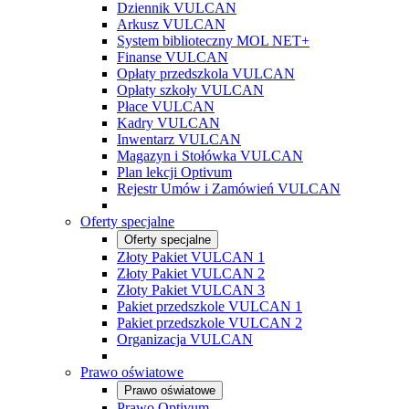
Dziennik VULCAN
Arkusz VULCAN
System biblioteczny MOL NET+
Finanse VULCAN
Opłaty przedszkola VULCAN
Opłaty szkoły VULCAN
Płace VULCAN
Kadry VULCAN
Inwentarz VULCAN
Magazyn i Stołówka VULCAN
Plan lekcji Optivum
Rejestr Umów i Zamówień VULCAN
Oferty specjalne
Oferty specjalne
Złoty Pakiet VULCAN 1
Złoty Pakiet VULCAN 2
Złoty Pakiet VULCAN 3
Pakiet przedszkole VULCAN 1
Pakiet przedszkole VULCAN 2
Organizacja VULCAN
Prawo oświatowe
Prawo oświatowe
Prawo Optivum