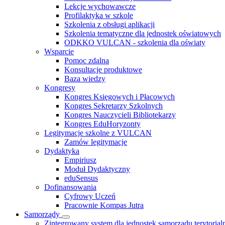
Lekcje wychowawcze
Profilaktyka w szkole
Szkolenia z obsługi aplikacji
Szkolenia tematyczne dla jednostek oświatowych
ODKKO VULCAN - szkolenia dla oświaty
Wsparcie
Pomoc zdalna
Konsultacje produktowe
Baza wiedzy
Kongresy
Kongres Księgowych i Płacowych
Kongres Sekretarzy Szkolnych
Kongres Nauczycieli Bibliotekarzy
Kongres EduHoryzonty
Legitymacje szkolne z VULCAN
Zamów legitymacje
Dydaktyka
Empiriusz
Moduł Dydaktyczny
eduSensus
Dofinansowania
Cyfrowy Uczeń
Pracownie Kompas Jutra
Samorządy
Zintegrowany system dla jednostek samorządu terytorial